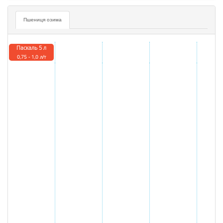
Пшениця озима
Паскаль 5 л
0,75 - 1,0 л/т