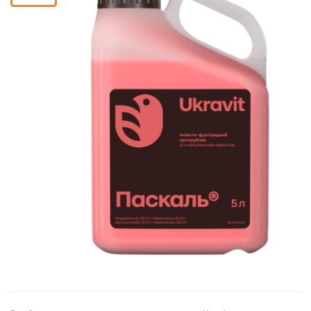
Кошик
Помічник
0 800 203
302
Безкоштовно
по Україні
+38 (096) 733
733 0
+38 (066) 733
733 0
+38 (093) 733
733 0