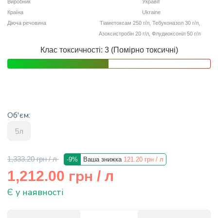
Виробник
Укравіт
info@hectare.ua
Країна
Ukraine
Діюча речовина
Тіаметоксам 250 г/л, Тебуконазол 30 г/л,
Азоксистробін 20 г/л, Флудиоксоніл 50 г/л
Клас токсичності: 3 (Помірно токсичні)
Об'єм:
5л
1,333.20 грн
/ л
-9%
Ваша знижка
121.20 грн
/ л
грн
1,212.00
/ л
Є у наявності