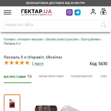
БЕЗКОШТОВНА ДОСТАВКА ВІД 40 000 ГРН
UA
RU
На вашому
грн
бонусному рахунку
Безкоштовно по Україні
»
»
»
»
Головна
Інтернет-магазин
Засоби захисту рослин
Протруйники
Паскаль 5 л
0 800 203 302
Паскаль 5 л (Укравіт, Ukraine)
Категорії
★
★
★
★
★
Код: 5630
1 відгук
Щоденник
ХАРАКТЕРИСТИКИ
НОРМИ ВИТРАТ
СПЕКТР 
ВСЕ ПРО ТОВАР
Доставка
Відгуки