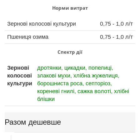
Норми витрат
Зернові колосові культури
0,75 - 1,0 л/т
Пшениця озима
0,75 - 1,0 л/т
Спектр дії
Зернові
дротянки,
цикадки,
попелиці,
колосові
злакові мухи,
хлібна жужелиця,
культури
борошниста роса,
септоріоз,
кореневі гнилі,
сажка волоті,
хлібні
блішки
Разом дешевше