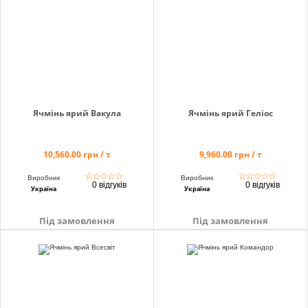
Кошик
Помічник
Ячмінь ярий Вакула
Ячмінь ярий Геліос
10,560.00 грн / т
9,960.00 грн / т
0 800 203
302
☆
☆
☆
☆
☆
☆
☆
☆
☆
☆
Виробник
Виробник
0 відгуків
0 відгуків
Безкоштовно
Україна
Україна
по Україні
Під замовлення
Під замовлення
+38 (096) 733
733 0
+38 (066) 733
733 0
+38 (093) 733
733 0