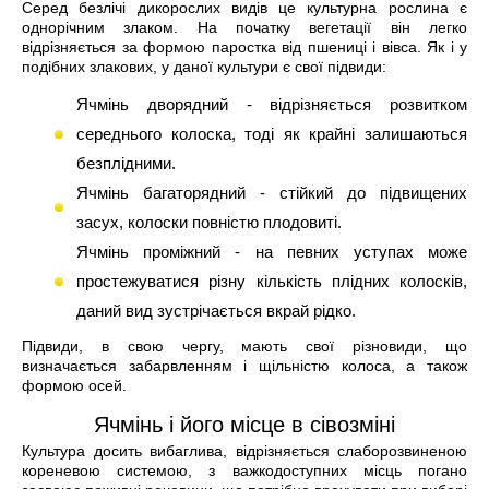
Серед безлічі дикорослих видів це культурна рослина є
однорічним злаком. На початку вегетації він легко
відрізняється за формою паростка від пшениці і вівса. Як і у
подібних злакових, у даної культури є свої підвиди:
Ячмінь дворядний - відрізняється розвитком
середнього колоска, тоді як крайні залишаються
безплідними.
Ячмінь багаторядний - стійкий до підвищених
засух, колоски повністю плодовиті.
Ячмінь проміжний - на певних уступах може
простежуватися різну кількість плідних колосків,
даний вид зустрічається вкрай рідко.
Підвиди, в свою чергу, мають свої різновиди, що
визначається забарвленням і щільністю колоса, а також
формою осей.
Ячмінь і його місце в сівозміні
Культура досить вибаглива, відрізняється слаборозвиненою
кореневою системою, з важкодоступних місць погано