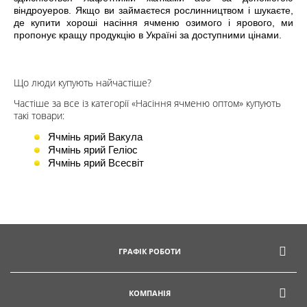
віндроуеров. Якщо ви займаєтеся рослинництвом і шукаєте,
де купити хороші насіння ячменю озимого і ярового, ми
пропонує кращу продукцію в Україні за доступними цінами.
Що люди купують найчастіше?
Частіше за все із категорії «Насіння ячменю оптом» купують
такі товари:
Ячмінь ярий Вакула
Ячмінь ярий Геліос
Ячмінь ярий Всесвіт
ГРАФІК РОБОТИ
КОМПАНІЯ