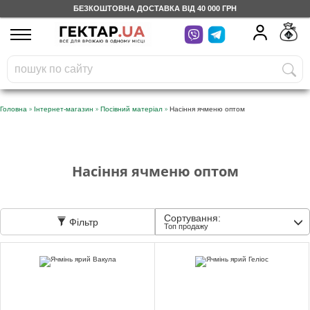
БЕЗКОШТОВНА ДОСТАВКА ВІД 40 000 ГРН
UA
RU
На вашому
грн
бонусному рахунку
Безкоштовно по Україні
»
»
»
Головна
Інтернет-магазин
Посівний матеріал
Насіння ячменю оптом
0 800 203 302
Категорії
Насіння ячменю оптом
Щоденник
Сортування:
Фільтр
Топ продажу
Доставка
Відгуки