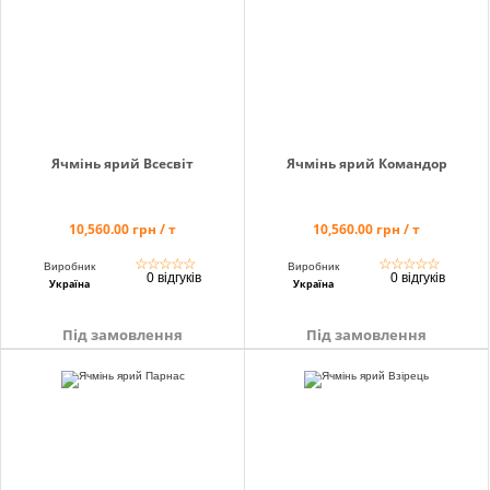
info@hectare.ua
Ячмінь ярий Всесвіт
Ячмінь ярий Командор
10,560.00 грн / т
10,560.00 грн / т
☆
☆
☆
☆
☆
☆
☆
☆
☆
☆
Виробник
Виробник
0 відгуків
0 відгуків
Україна
Україна
Під замовлення
Під замовлення