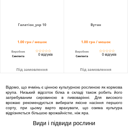
Галатіон_укр 10
Вутан
1.00 грн / мешок
1.00 грн / мешок
☆
☆
☆
☆
☆
☆
☆
☆
☆
☆
Виробник
Виробник
0 відгуків
0 відгуків
Сингента
Сингента
Під замовлення
Під замовлення
Відомо, що ячмінь є цінною культурною рослиною як кормова
крупа. Низький відсоток білка в складі також робить його
затребуваним сировиною в пивоварінні. Для високого
врожаю рекомендується вибирати якісне насіння першого
сорту, при цьому варто врахувати, що озима культура
відрізняється більшою врожайністю, ніж яра.
Види і підвиди рослини