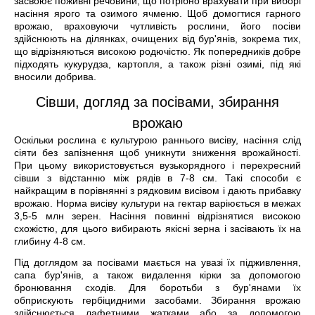
засвоює поживні речовини, що потрібно врахувати при виборі
насіння ярого та озимого ячменю. Щоб домогтися гарного
врожаю, враховуючи чутливість рослини, його посіви
здійснюють на ділянках, очищених від бур'янів, зокрема тих,
що відрізняються високою родючістю. Як попередників добре
підходять кукурудза, картопля, а також різні озимі, під які
вносили добрива.
Сівши, догляд за посівами, збирання
врожаю
Оскільки рослина є культурою раннього висіву, насіння слід
сіяти без запізнення щоб уникнути зниження врожайності.
При цьому використовується вузькорядного і перехресний
сівши з відстанню між рядів в 7-8 см. Такі способи є
найкращим в порівнянні з рядковим висівом і дають прибавку
врожаю. Норма висіву культури на гектар варіюється в межах
3,5-5 млн зерен. Насіння повинні відрізнятися високою
схожістю, для цього вибирають якісні зерна і засівають їх на
глибину 4-8 см.
Під доглядом за посівами мається на увазі їх підживлення,
сапа бур'янів, а також видалення кірки за допомогою
бронювання сходів. Для боротьби з бур'янами їх
обприскують гербіцидними засобами. Збирання врожаю
здійснюється лафетними жатками або за допомогою