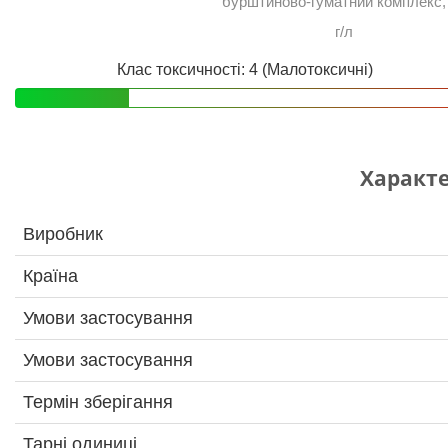
бурштиново-гуматний комплекс,
г/л
Клас токсичності: 4 (Малотоксичні)
Характ
Виробник
Країна
Умови застосування
Умови застосування
Термін зберігання
Тарні одиниці