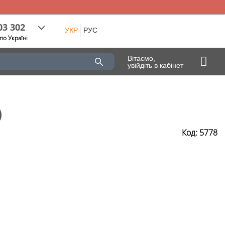
03 302
УКР
РУС
по Україні
Вітаємо,
увійдіть в кабінет
)
Код: 5778