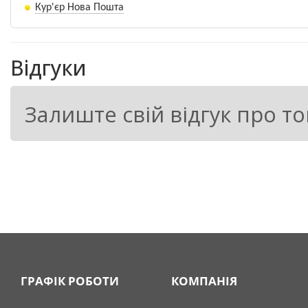
Кур'єр Нова Пошта
Завдяки дії компонентів ВИМПЕЛ К® активізує
вироблення енергії, посилює клітинне дихання,
числі підвищується енергія проростання на 5-
Відгуки
продукують більшу кількість біомаси, тобто при
посухи підвищується на 25-30%.
Залиште свій відгук про т
У багаторічних культур підвищується відсоток в
(кореневласних та щеплених) на 10-12%. Також 
Таким чином, багатокомпонентність препарату 
антистресанта, антиоксиданта та робить його 
закріплення його дії в період всієї життєдіяльнос
НОРМА ВИТРАТ:
ГРАФІК РОБОТИ
КОМПАНІЯ
Культура