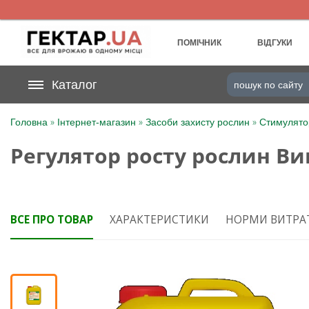
UA
RU
ПОМІЧНИК
ВІДГУКИ
На вашому
Каталог
грн
бонусному рахунку
»
»
»
Головна
Інтернет-магазин
Засоби захисту рослин
Стимулято
Категорії
Регулятор росту рослин Вим
Щоденник
Доставка
ВСЕ ПРО ТОВАР
ХАРАКТЕРИСТИКИ
НОРМИ ВИТРА
Відгуки
Кошик