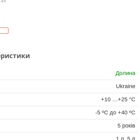
 33
еристики
Долина
Ukraine
+10 …+25 °С
-5 ºС до +40 ºС
5 років
1 л, 5 л