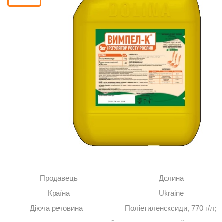
Помічник
0 800 203
302
Безкоштовно
по Україні
+38 (096) 733
733 0
+38 (066) 733
733 0
+38 (093) 733
733 0
info@hectare.ua
Продавець
Долина
Країна
Ukraine
Діюча речовина
Поліетиленоксиди, 770 г/л;