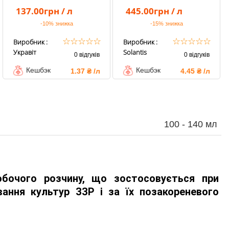
137.00грн / л
445.00грн / л
-10%
знижка
-15%
знижка
☆
☆
☆
☆
☆
☆
☆
☆
☆
☆
Виробник :
Виробник :
Укравіт
Solantis
0 відгуків
0 відгуків
Кешбэк
Кешбэк
1.37 ₴ /л
4.45 ₴ /л
100 - 140 мл
бочого розчину, що зостосовується при 
вання культур ЗЗР і за їх позакореневого 