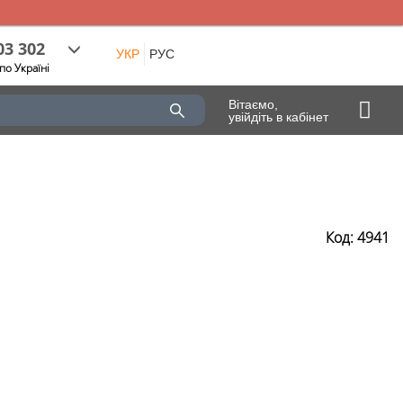
03 302
УКР
РУС
по Україні
Вітаємо,
увійдіть в кабінет
Код: 4941