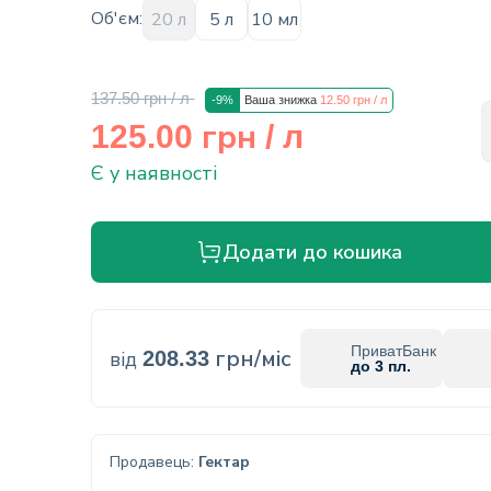
Об'єм:
20 л
5 л
10 мл
137.50 грн
/ л
-9%
Ваша знижка
12.50 грн
/ л
грн
125.00
/ л
Є у наявності
Додати до кошика
ПриватБанк
грн/міс
від
208.33
до 3 пл.
Продавець:
Гектар