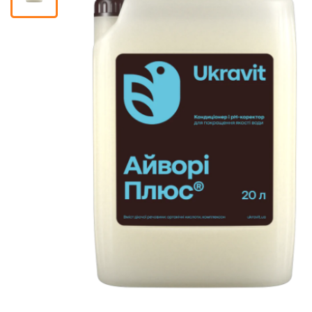
Помічник
0 800 203
302
Безкоштовно
по Україні
+38 (096) 733
733 0
+38 (066) 733
733 0
+38 (093) 733
733 0
info@hectare.ua