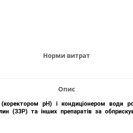
Норми витрат
Опис
(коректором рН) і кондиціонером води ро
лин (ЗЗР) та інших препаратів за обприску