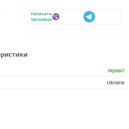
Написати
продавцю
еристики
Укравіт
Ukraine