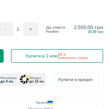
2,500.00 грн
До сплати:
Кешбек:
25.00 грн
20 л
Купити в 1 клік
Залишилось товару
Монобанк
Weagro
Купити в кредит
до 6 пл.
до 12 пл.
Україна
Продано: 540 л