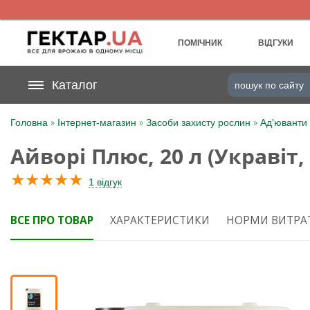
UA
RU
ПОМІЧНИК
ВІДГУКИ
На вашому
Каталог
грн
бонусному рахунку
»
»
»
Головна
Інтернет-магазин
Засоби захисту рослин
Ад'юванти
Категорії
Айворі Плюс, 20 л (Укравіт,
Щоденник
★
★
★
★
★
1 відгук
Доставка
ВСЕ ПРО ТОВАР
ХАРАКТЕРИСТИКИ
НОРМИ ВИТРА
Відгуки
Кошик