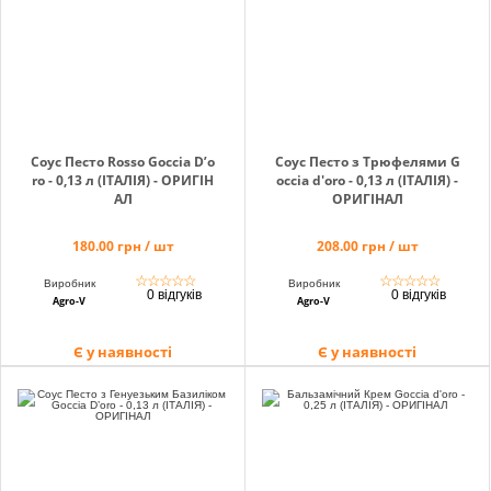
Кошик
Помічник
Соус Песто Rosso Goccia D’o
Соус Песто з Трюфелями G
ro - 0,13 л (ІТАЛІЯ) - ОРИГІН
occia d'oro - 0,13 л (ІТАЛІЯ) -
АЛ
ОРИГІНАЛ
180.00 грн / шт
208.00 грн / шт
0 800 203
302
☆
☆
☆
☆
☆
☆
☆
☆
☆
☆
Виробник
Виробник
0 відгуків
0 відгуків
Безкоштовно
Agro-V
Agro-V
по Україні
Є у наявності
Є у наявності
+38 (096) 733
733 0
+38 (066) 733
733 0
+38 (093) 733
733 0