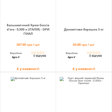
Бальзамічний Крем Goccia
d'oro - 0,500 л (ІТАЛІЯ) - ОРИ
Доломітове борошно 3 кг
ГІНАЛ
267.00 грн / шт
63.00 грн / шт
☆
☆
☆
☆
☆
☆
☆
☆
☆
☆
Виробник
Виробник
0 відгуків
0 відгуків
Agro-V
Agro-V
Є у наявності
Є у наявності