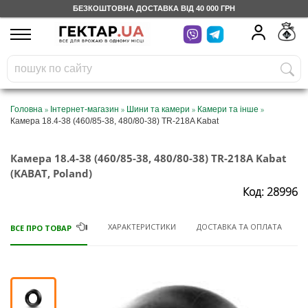
БЕЗКОШТОВНА ДОСТАВКА ВІД 40 000 ГРН
UA
RU
На вашому
грн
бонусному рахунку
Безкоштовно по Україні
»
»
»
»
Головна
Інтернет-магазин
Шини та камери
Камери та інше
Камера 18.4-38 (460/85-38, 480/80-38) TR-218A Kabat
0 800 203 302
Камера 18.4-38 (460/85-38, 480/80-38) TR-218A Kabat
Категорії
(KABAT, Poland)
Код: 28996
Щоденник
ХАРАКТЕРИСТИКИ
ДОСТАВКА ТА ОПЛАТА
ВСЕ ПРО ТОВАР
Доставка
Відгуки