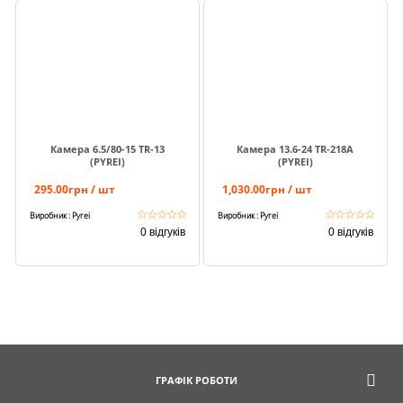
Камера 6.5/80-15 TR-13
Камера 13.6-24 TR-218A
(PYREI)
(PYREI)
295.00грн / шт
1,030.00грн / шт
☆
☆
☆
☆
☆
☆
☆
☆
☆
☆
Виробник : Pyrei
Виробник : Pyrei
0 відгуків
0 відгуків
ГРАФІК РОБОТИ