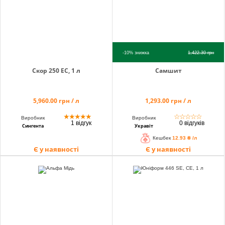
-10%
знижка
1,422.30
грн
Скор 250 ЕС, 1 л
Самшит
5,960.00 грн / л
1,293.00 грн / л
★
★
★
★
★
☆
☆
☆
☆
☆
Виробник
Виробник
1 відгук
0 відгуків
Сингента
Укравіт
Кешбек
12.93 ₴ /л
Є у наявності
Є у наявності