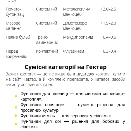
15 см
Початок
Системний
Металаксил-М +
2,0–2,5
бутонізації
манкоцеб
Масове
Системний
Диметоморф +
1,5–2,0
цвітіння
манкоцеб
Налив бульб
Транс-
Мандипропамід
0,4–0,6
ламінарний
Перед
Контактний
Флуазинам
0,3–0,4
збиранням
Сумісні категорії на Гектар
Захист картоплі — це не лише фунгіциди для картоплі купити
на сайті Гектар, а й комплекс препаратів. У каталозі засоби
захисту рослин доступні:
Фунгіциди для пшениці
— для сівозмін «пшениця–
картопля».
Фунгіциди соняшник
— суміжні рішення для
просапних культур.
Фунгіциди ячмінь
— для зернових у сівозміні.
Фунгіциди для сої
— рішення для бобових у
сівозміні.