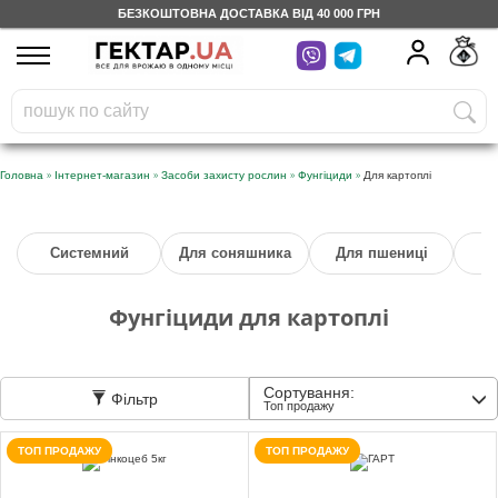
БЕЗКОШТОВНА ДОСТАВКА ВІД 40 000 ГРН
UA
RU
На вашому
грн
бонусному рахунку
Безкоштовно по Україні
»
»
»
»
Головна
Інтернет-магазин
Засоби захисту рослин
Фунгіциди
Для картоплі
0 800 203 302
Системний
Для соняшника
Для пшениці
Категорії
Фунгіциди для картоплі
Щоденник
Сортування:
Фільтр
Доставка
Топ продажу
ТОП ПРОДАЖУ
ТОП ПРОДАЖУ
Відгуки