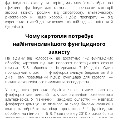
фунгіцидного захисту. На сторінці магазину
Гектар
зібрані всі
ефективні фунгіциди для картоплі — препарати категорії
засоби захисту рослин
від фітофторозу, альтернаріозу,
ризоктоніозу й інших хвороб. Підбір препарату — від
кореневих гнилей до листкових інфекцій під час цвітіння й
бутонізації.
Чому картопля потребує
найінтенсивнішого фунгіцидного
захисту
На відміну від колосових, де достатньо 1–2 фунгіцидних
обробок, картопля під час вологого вегетаційного сезону
вимагає 5–8 обробок з інтервалом 7–10 днів. Один
пропущений строк — і фітофтороз знищує бадилля за 3–5
днів. Тому правильний підбір фунгіцидів для картоплі —
питання економічного виживання господарства.
У південних регіонах України через нижчу вологість
фітофтороз має менший тиск, але активніше розвивається
альтернаріоз. У північних і західних областях — навпаки:
фітофтороз домінує. Це впливає на склад бакових сумішей і
кратність обробок: на півдні достатньо 3–4 фунгіцидних
обробки, на півночі — 6–8. Після появи у 2010-х роках більш