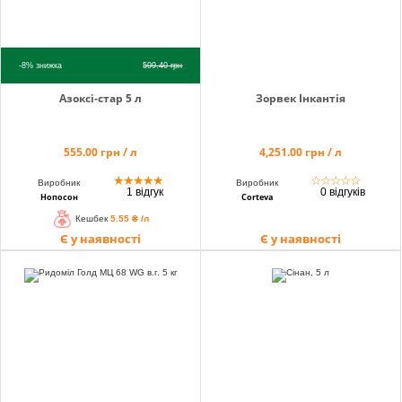
-8%
знижка
599.40
грн
Азоксі-стар 5 л
Зорвек Інкантія
555.00 грн / л
4,251.00 грн / л
★
★
★
★
★
☆
☆
☆
☆
☆
Виробник
Виробник
1 відгук
0 відгуків
Нопосон
Corteva
Кешбек
5.55 ₴ /л
Є у наявності
Є у наявності