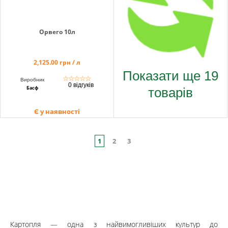
Орвего 10л
2,125.00 грн / л
Показати ще 19
☆
☆
☆
☆
☆
Виробник
0 відгуків
товарів
Басф
Є у наявності
1
2
3
Картопля — одна з найвимогливіших культур до