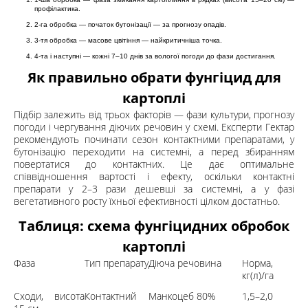
профілактика.
2-га обробка — початок бутонізації — за прогнозу опадів.
3-тя обробка — масове цвітіння — найкритичніша точка.
4-та і наступні — кожні 7–10 днів за вологої погоди до фази достигання.
Як правильно обрати фунгіцид для
картоплі
Підбір залежить від трьох факторів — фази культури, прогнозу
погоди і чергування діючих речовин у схемі. Експерти Гектар
рекомендують починати сезон контактними препаратами, у
бутонізацію переходити на системні, а перед збиранням
повертатися до контактних. Це дає оптимальне
співвідношення вартості і ефекту, оскільки контактні
препарати у 2–3 рази дешевші за системні, а у фазі
вегетативного росту їхньої ефективності цілком достатньо.
Таблиця: схема фунгіцидних обробок
картоплі
Фаза
Тип препарату
Діюча речовина
Норма,
кг(л)/га
Сходи, висота
Контактний
Манкоцеб 80%
1,5–2,0