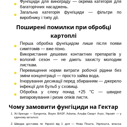
Фунгіциди для винограду
— окрема категорія для
багаторічних насаджень.
Загальна категорія
фунгіциди
— фільтри по
виробнику і типу дії.
Поширені помилки при обробці
картоплі
Перша обробка фунгіцидом лише після появи
симптомів — вже пізно.
Використання дешевих контактних препаратів у
вологий сезон — не дають захисту молодим
листкам.
Перевищення норми витрати робочої рідини без
зміни концентрації — просто зайва вода.
Ігнорування десикації перед збиранням — джерело
інфекції для бульб у сховищі.
Обробка у спеку понад +25 °C — швидке
випаровування і ризик опіків листя.
Чому замовити фунгіциди на Гектар
Усі бренди — Syngenta, Bayer, BASF, Adama, Альфа Смарт Агро, Укравіт — у
єдиному каталозі.
Швидка доставка по Україні від 1 дня — Нова Пошта, Укрпошта, власна