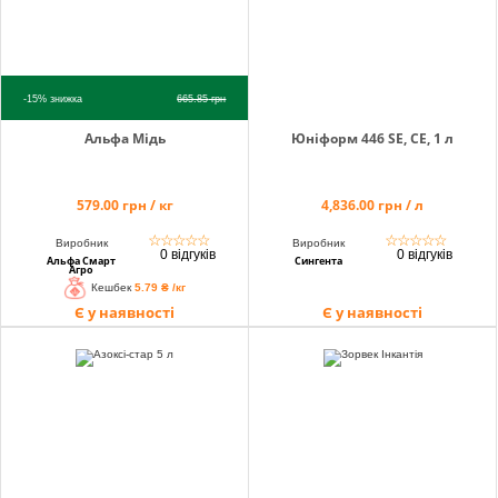
-15%
знижка
665.85
грн
Альфа Мідь
Юніформ 446 SE, СЕ, 1 л
579.00 грн / кг
4,836.00 грн / л
☆
☆
☆
☆
☆
☆
☆
☆
☆
☆
Виробник
Виробник
0 відгуків
0 відгуків
Альфа Смарт
Сингента
Агро
Кешбек
5.79 ₴ /кг
Є у наявності
Є у наявності