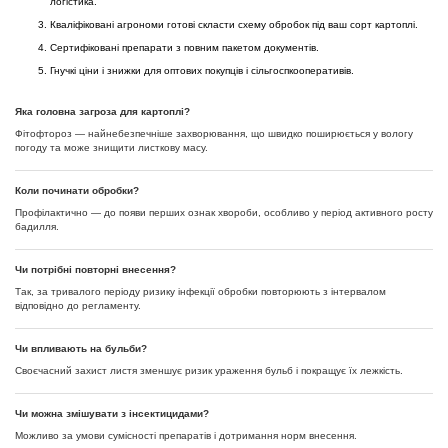
логістика.
Кваліфіковані агрономи готові скласти схему обробок під ваш сорт картоплі.
Сертифіковані препарати з повним пакетом документів.
Гнучкі ціни і знижки для оптових покупців і сільгоспкооперативів.
Яка головна загроза для картоплі?
Фітофтороз — найнебезпечніше захворювання, що швидко поширюється у вологу
погоду та може знищити листкову масу.
Коли починати обробки?
Профілактично — до появи перших ознак хвороби, особливо у період активного росту
бадилля.
Чи потрібні повторні внесення?
Так, за тривалого періоду ризику інфекції обробки повторюють з інтервалом
відповідно до регламенту.
Чи впливають на бульби?
Своєчасний захист листя зменшує ризик ураження бульб і покращує їх лежкість.
Чи можна змішувати з інсектицидами?
Можливо за умови сумісності препаратів і дотримання норм внесення.