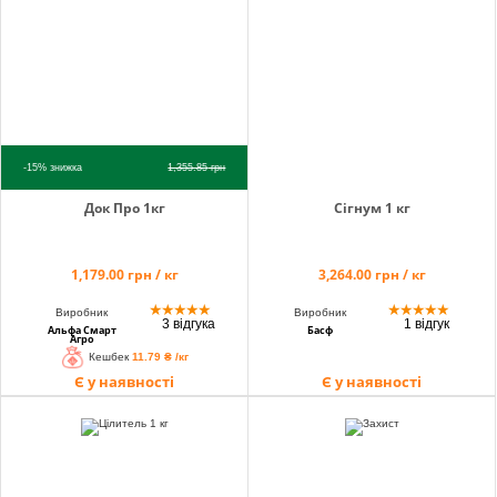
info@hectare.ua
-15%
знижка
1,355.85
грн
Док Про 1кг
Сігнум 1 кг
1,179.00 грн / кг
3,264.00 грн / кг
★
★
★
★
★
★
★
★
★
★
Виробник
Виробник
3 відгука
1 відгук
Альфа Смарт
Басф
Агро
Кешбек
11.79 ₴ /кг
Є у наявності
Є у наявності