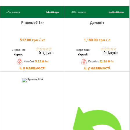
-7%
знижка
547.84
грн
-10%
знижка
1,298.00
грн
Рінкоцеб 1кг
Делавіт
512.00 грн / кг
1,180.00 грн / л
☆
☆
☆
☆
☆
☆
☆
☆
☆
☆
Виробник
Виробник
0 відгуків
0 відгуків
Нертус
Укравіт
Кешбек
5.12 ₴ /кг
Кешбек
11.80 ₴ /л
Є у наявності
Є у наявності