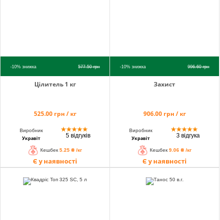
-10%
знижка
577.50
грн
-10%
знижка
996.60
грн
Цілитель 1 кг
Захист
525.00 грн / кг
906.00 грн / кг
★
★
★
★
★
★
★
★
★
★
Виробник
Виробник
5 відгуків
3 відгука
Укравіт
Укравіт
Кешбек
5.25 ₴ /кг
Кешбек
9.06 ₴ /кг
Є у наявності
Є у наявності