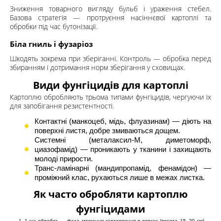
Зниження товарного вигляду бульб і ураження стебел.
Базова стратегія — протруєння насіннєвої картоплі та
обробки під час бутонізації.
Біла гниль і фузаріоз
Шкодять зокрема при зберіганні. Контроль — обробка перед
збиранням і дотримання норм зберігання у сховищах.
Види фунгіцидів для картоплі
Картоплю обробляють трьома типами фунгіцидів, чергуючи їх
для запобігання резистентності.
Контактні (манкоцеб, мідь, флуазинам) — діють на
поверхні листя, добре змиваються дощем.
Системні (металаксил-М, диметоморф,
циазофамід) — проникають у тканини і захищають
молоді прирости.
Транс-ламінарні (мандипропамід, фенамідон) —
проміжний клас, рухаються лише в межах листка.
Як часто обробляти картоплю
фунгіцидами
1-ша обробка — фаза змикання картоплиння в рядках (висота 15–20 см) —