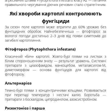
агресивних штамів Phytophthora infestans класу A2 — питання
правильного чергування діючих речовин стало стратегічним.
Які хвороби картоплі контролюють
фунгіциди
За сезон поле картоплі може втратити до 60% урожаю без
фунгіцидних обробок. Найнебезпечніша — фітофтороз: за
вологої погоди достатньо 2–3 днів від появи симптомів до
загибелі картоплиння.
Фітофтороз (Phytophthora infestans)
Класичний «бич» картоплі. Жовто-бурі плями на листках з
білим спороношенням знизу — результат уражень. Системні
препарати з циазофамідом, манкоцебом, металаксилом-М,
диметоморфом — основа фунгіцидів для картоплі від
фітофторозу.
Альтернаріоз
Темно-бурі плями з концентричними кільцями. Розвивається
при перепаді температур і нестачі калію. Боротьба —
препарати з боскалідом, ципродинілом, азоксистробіном.
Ризоктоніоз і парша