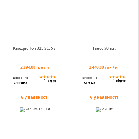
Квадріс Топ 325 SC, 5 л
Танос 50 в.г.
2,894.00 грн / л
2,440.00 грн / кг
★
★
★
★
★
★
★
★
★
★
Виробник
Виробник
1 відгук
1 відгук
Сингента
Corteva
Є у наявності
Є у наявності