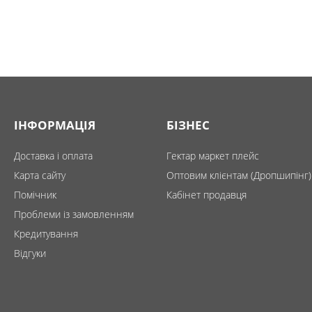
ІНФОРМАЦІЯ
БІЗНЕС
Доставка і оплата
Гектар маркет плейс
Карта сайту
Оптовим клієнтам (Дропшипінг)
Помічник
Кабінет продавця
Проблеми із замовленням
Кредитування
Відгуки