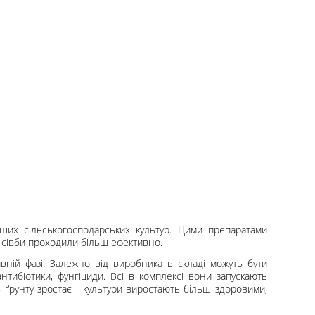
інших сільськогосподарських культур. Цими препаратами
ї сівби проходили більш ефективно.
тивній фазі. Залежно від виробника в складі можуть бути
 антибіотики, фунгіциди. Всі в комплексі вони запускають
 ґрунту зростає - культури виростають більш здоровими,