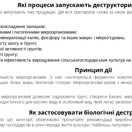
Які процеси запускають деструктори
о випускають таку продукцію. Дія всіх препаратів схожа за своїм 
розкладання залишків;
инами і патогенними мікроорганізмами;
інералізації калію, фосфору та інших макро- і мікроз'єднань;
сту азоту в ґрунті;
ї активності грунтів;
і грунту;
и ефективність вирощування сільськогосподарських культур на
Принцип дії
лькість мікроорганізмів. З них синтезуються ферментні комплек
шки, білки, жири, пектинові сполуки. Мікроорганізми разом з мін
 мікроорганізмів дозволяє оздоровити грунт, створити баланс мі
 недоступного для рослин виду в особливий вид, який легко засвоює
Як застосовувати біологічні дест
 цієї категорії, обов'язково прочитайте рекомендації виробни
му господарстві в різні періоди життя культури. Найбільш популярні