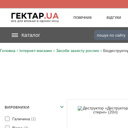
UA
RU
ПОМІЧНИК
ВІДГУКИ
На вашому
Каталог
грн
бонусному рахунку
»
»
»
Головна
Інтернет-магазин
Засоби захисту рослин
Біодеструкто
Категорії
Щоденник
Доставка
Відгуки
ВИРОБНИКИ
Кошик
(2)
Галичина
(3)