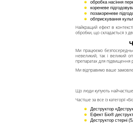
обробка насіння пер
кореневе підгодовув
позакореневе підгод
обприскування культу
Найкращий ефект в контексті
обробки, що складається з дво
Ч
Ми працюємо безпосередньо з
невеликий, так і великий о
препаратах для підвищення р
Ми відправимо ваше замовленн
Що люди купують найчастіше
Частіше за все із категорії «Б
Деструктор «Деструк
Ефект Біо® деструк
Деструктор стерні (5