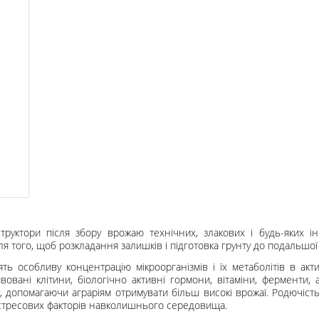
структори після збору врожаю технічних, злакових і будь-яких 
я того, щоб розкладання залишків і підготовка грунту до подальшо
тять особливу концентрацію мікроорганізмів і їх метаболітів в ак
тивовані клітини, біологічно активні гормони, вітаміни, ферменти,
 допомагаючи аграріям отримувати більш високі врожаї. Родючість
х стресових факторів навколишнього середовища.