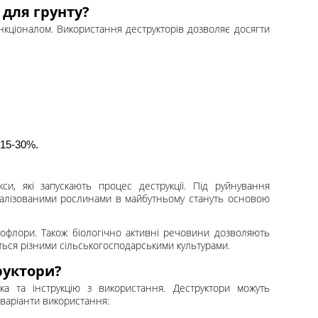
 для грунту?
функціоналом. Використання деструкторів дозволяє досягти
 15-30%.
си, які запускають процес деструкції. Під руйнування
ералізованими рослинами в майбутньому стануть основою
крофлори. Також біологічно активні речовини дозволяють
ться різними сільськогосподарськими культурами.
руктори?
ка та інструкцію з використання. Деструктори можуть
 варіанти використання: