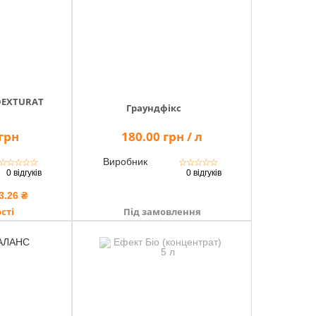
 DEXTURAT
Граундфікс
 грн
180.00 грн / л
Виробник
☆
☆
☆
☆
☆
☆
☆
☆
☆
☆
0 відгуків
0 відгуків
3.26 ₴
сті
Під замовлення