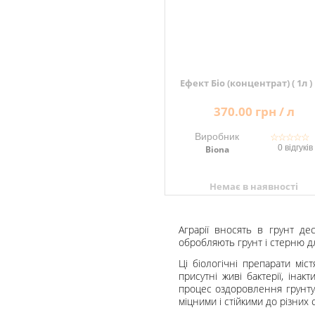
Ефект Біо (концентрат) ( 1л )
370.00 грн / л
Виробник
☆
☆
☆
☆
☆
0 відгуків
Biona
Немає в наявності
Аграрії вносять в грунт де
обробляють грунт і стерню дл
Ці біологічні препарати міс
присутні живі бактерії, інак
процес оздоровлення грунту,
міцними і стійкими до різни