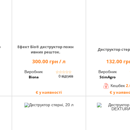
р
Ефект Біо® деструктор пожн
Деструктор стерн
ивних решток.
300.00 грн / л
132.00 грн
Виробник
Виробник
☆
☆
☆
☆
☆
0 відгуків
Biona
StimAgro
Кешбек
2.
Є у наявності
Є у наявно