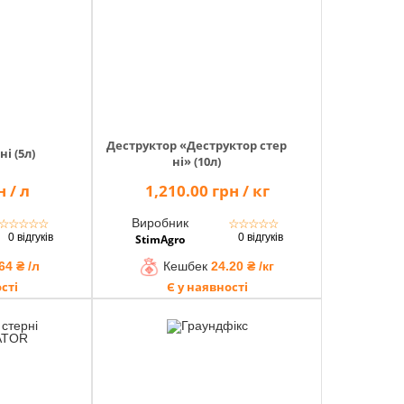
Деструктор «Деструктор стер
і (5л)
ні» (10л)
 / л
1,210.00 грн / кг
Виробник
☆
☆
☆
☆
☆
☆
☆
☆
☆
☆
0 відгуків
0 відгуків
StimAgro
64 ₴ /л
Кешбек
24.20 ₴ /кг
сті
Є у наявності