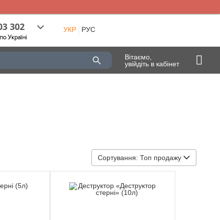
03 302
УКР
РУС
по Україні
Вітаємо,
увійдіть в кабінет
Сортування:
Топ продажу