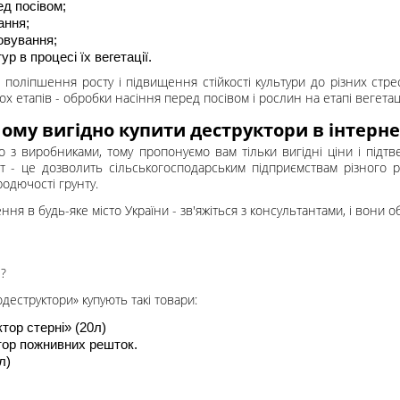
ед посівом;
ання;
овування;
р в процесі їх вегетації.
 поліпшення росту і підвищення стійкості культури до різних стрес
х етапів - обробки насіння перед посівом і рослин на етапі вегетаці
ому вигідно купити деструктори в інтерне
 виробниками, тому пропонуємо вам тільки вигідні ціни і підтве
пт - це дозволить сільськогосподарським підприємствам різного р
одючості грунту.
я в будь-яке місто України - зв'яжіться з консультантами, і вони 
?
іодеструктори» купують такі товари:
тор стерні» (20л)
тор пожнивних решток.
л)