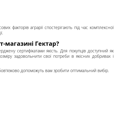
ових факторів аграрії спостерігають під час комплексної
ї.
т-магазині Гектар?
рджену сертифікатами якість. Для покупців доступний як
озміру задовольнити свої потреби в якісних добривах і
обов'язково допоможуть вам зробити оптимальний вибір.