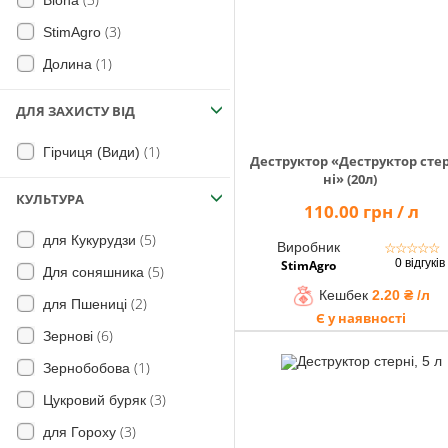
Biona
Помічник
(3)
StimAgro
(1)
Долина
0 800 203
ДЛЯ ЗАХИСТУ ВІД
302
Безкоштовно
(1)
Гірчиця (Види)
Деструктор «Деструктор сте
по Україні
ні» (20л)
+38 (096) 733
КУЛЬТУРА
110.00 грн / л
733 0
+38 (066) 733
(5)
для Кукурудзи
Виробник
☆
☆
☆
☆
☆
733 0
0 відгуків
StimAgro
(5)
Для соняшника
+38 (093) 733
Кешбек
2.20 ₴ /л
733 0
(2)
для Пшениці
Є у наявності
(6)
Зернові
info@hectare.ua
(1)
Зернобобова
(3)
Цукровий буряк
(3)
для Гороху