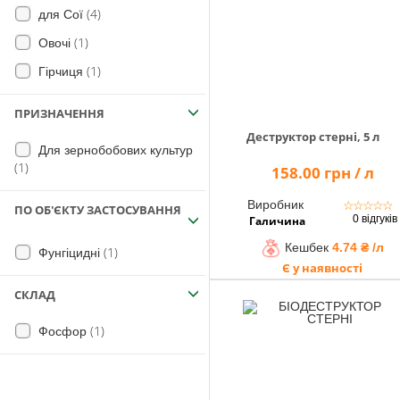
(4)
для Сої
(1)
Овочі
(1)
Гірчиця
ПРИЗНАЧЕННЯ
Деструктор стерні, 5 л
Для зернобобових культур
(1)
158.00 грн / л
Виробник
☆
☆
☆
☆
☆
ПО ОБ'ЄКТУ ЗАСТОСУВАННЯ
0 відгуків
Галичина
Кешбек
4.74 ₴ /л
(1)
Фунгіцидні
Є у наявності
СКЛАД
(1)
Фосфор