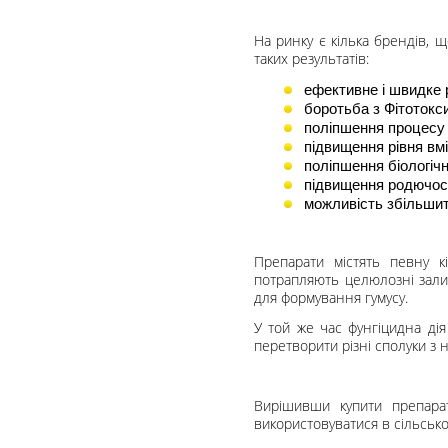
На ринку є кілька брендів, щ
таких результатів:
ефективне і швидке 
боротьба з Фітотокс
поліпшення процесу м
підвищення рівня вмі
поліпшення біологічно
підвищення родючост
можливість збільшит
Препарати містять певну кі
потрапляють целюлозні зали
для формування гумусу.
У той же час фунгіцидна дія
перетворити різні сполуки з
Вирішивши купити препарати
використовуватися в сільсько