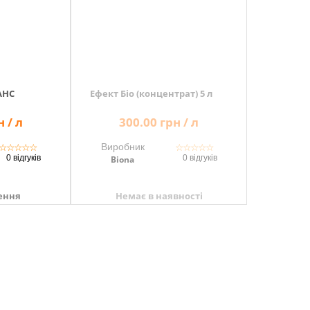
АНС
Ефект Біо (концентрат) 5 л
 / л
300.00 грн / л
Виробник
☆
☆
☆
☆
☆
☆
☆
☆
☆
☆
0 відгуків
0 відгуків
Biona
ення
Немає в наявності