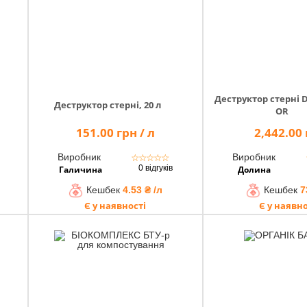
Деструктор стерні
Деструктор стерні, 20 л
OR
151.00 грн / л
2,442.00
Виробник
Виробник
☆
☆
☆
☆
☆
0 відгуків
Галичина
Долина
Кешбек
4.53 ₴ /л
Кешбек
7
Є у наявності
Є у наявно