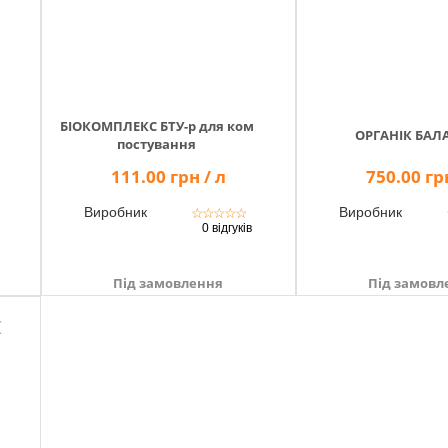
БІОКОМПЛЕКС БТУ-р для ком
ОРГАНІК БАЛ
постування
111.00 грн / л
750.00 грн
Виробник
Виробник
☆
☆
☆
☆
☆
0 відгуків
Під замовлення
Під замовл