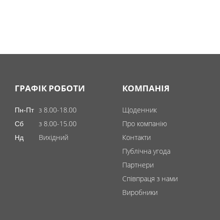
ГРАФІК РОБОТИ
КОМПАНІЯ
з 8.00-18.00
Щоденник
Пн-Пт
з 8.00-15.00
Про компанію
Сб
Вихідний
Контакти
Нд
Публічна угода
Партнери
Співпраця з нами
Виробники