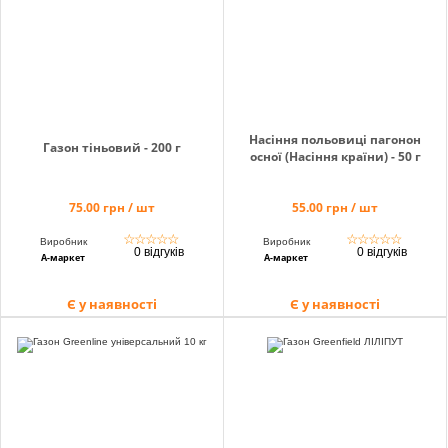
Насіння польовиці пагонон
Газон тіньовий - 200 г
осної (Насіння країни) - 50 г
75.00 грн / шт
55.00 грн / шт
☆
☆
☆
☆
☆
☆
☆
☆
☆
☆
Виробник
Виробник
0 відгуків
0 відгуків
А-маркет
А-маркет
Є у наявності
Є у наявності