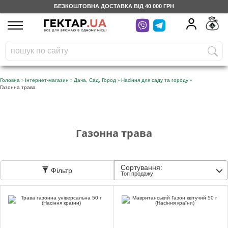
БЕЗКОШТОВНА ДОСТАВКА ВІД 40 000 ГРН
UA
RU
На вашому
грн
бонусному рахунку
Безкоштовно по Україні
»
»
»
»
Головна
Інтернет-магазин
Дача, Сад, Город
Насіння для саду та городу
Газонна трава
0 800 203 302
Категорії
Газонна трава
Щоденник
Сортування:
Фільтр
Топ продажу
Доставка
Відгуки