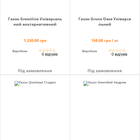
Газон Greenline Універсаль
Газон Grune Oase Універса
ний альтернативний
льний
1,330.00 грн
168.00 грн / кг
☆
☆
☆
☆
☆
☆
☆
☆
☆
☆
Виробник
Виробник
0 відгуків
0 відгуків
Під замовлення
Під замовлення