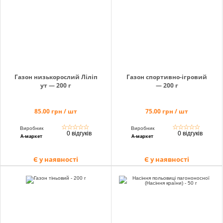
info@hectare.ua
Газон низькорослий Ліліп
Газон спортивно-ігровий
ут — 200 г
— 200 г
85.00 грн / шт
75.00 грн / шт
☆
☆
☆
☆
☆
☆
☆
☆
☆
☆
Виробник
Виробник
0 відгуків
0 відгуків
А-маркет
А-маркет
Є у наявності
Є у наявності