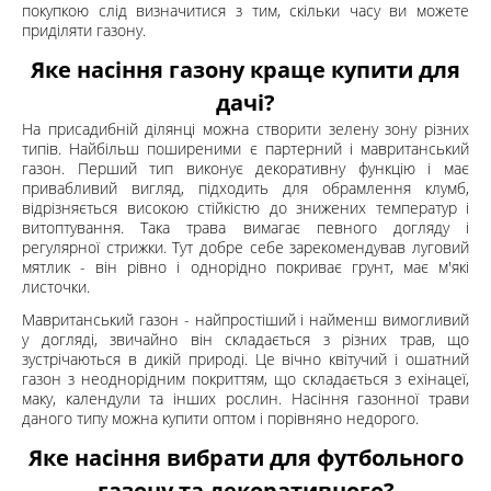
покупкою слід визначитися з тим, скільки часу ви можете
приділяти газону.
Яке насіння газону краще купити для
дачі?
На присадибній ділянці можна створити зелену зону різних
типів. Найбільш поширеними є партерний і мавританський
газон. Перший тип виконує декоративну функцію і має
привабливий вигляд, підходить для обрамлення клумб,
відрізняється високою стійкістю до знижених температур і
витоптування. Така трава вимагає певного догляду і
регулярної стрижки. Тут добре себе зарекомендував луговий
мят
л
ик - він рівно і однорідно покриває грунт, має м'які
листочки.
Мавританський газон - найпростіший і найменш вимогливий
у догляді, звичайно він складається з різних трав, що
зустрічаються в дикій природі. Це вічно квітучий і ошатний
газон з неоднорідним покриттям, що складається з ехінацеї,
маку, календули та інших рослин. Насіння газонної трави
даного типу можна купити оптом і порівняно недорого.
Яке насіння вибрати для футбольного
газону та декоративного?