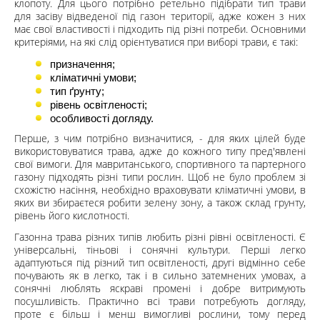
клопоту. Для цього потрібно ретельно підібрати тип трави
для засіву відведеної під газон території, адже кожен з них
має свої властивості і підходить під різні потреби. Основними
критеріями, на які слід орієнтуватися при виборі трави, є такі:
призначення;
кліматичні умови;
тип ґрунту;
рівень освітленості;
особливості догляду.
Перше, з чим потрібно визначитися, - для яких цілей буде
використовуватися трава, адже до кожного типу пред'явлені
свої вимоги. Для мавританського, спортивного та партерного
газону підходять різні типи рослин. Щоб не було проблем зі
схожістю насіння, необхідно враховувати кліматичні умови, в
яких ви збираєтеся робити зелену зону, а також склад грунту,
рівень його кислотності.
Газонна трава різних типів любить різні рівні освітленості. Є
універсальні, тіньові і сонячні культури. Перші легко
адаптуються під різний тип освітленості, другі відмінно себе
почувають як в легко, так і в сильно затемнених умовах, а
сонячні люблять яскраві промені і добре витримують
посушливість. Практично всі трави потребують догляду,
проте є більш і менш вимогливі рослини, тому перед