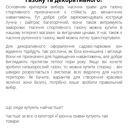
Основним критерієм вибору насіння трави для газону
спортивного призначення є стійкість до механічних
навантажень. Тут добре себе зарекомендувала костриця
лучна і райграс багаторічний, вони також витримують
заморозки. Насіння спортивного газону можна купити в
нашому інтернет-магазині за вигідними цінами. У нас також є
насіння рулонного газону, який можна легко транспортувати.
Для декоративного оформлення садово-паркових зон
відмінно підійдуть такі рослини, як біла конюшина і мітлиця.
Вони не призначені для підвищених навантажень, але добре
виглядають протягом теплої пори року. Якщо ви хоче
т
е
зробити низькорослий газон, то можна купити спориш - він
швидко розростається і вистилає всю виділену для нього
територію. Як бачите, варіантів для створення красивої
зеленої зони безліч, потрібно лише зробити правильний
вибір.
Що люди купують найчастіше?
Частіше за все із категорії «Газонна трава» купують такі
товари: