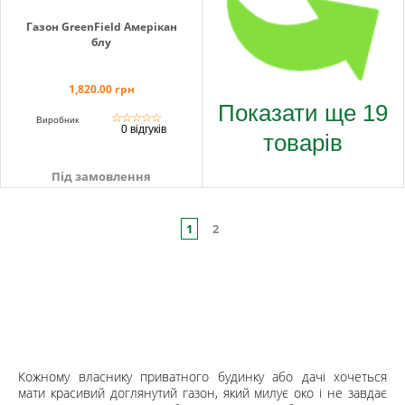
Газон GreenField Амерікан
блу
1,820.00 грн
Показати ще 19
☆
☆
☆
☆
☆
Виробник
0 відгуків
товарів
Під замовлення
1
2
Кожному власнику приватного будинку або дачі хочеться
мати к
р
асивий доглянутий газон, який милує око і не завдає