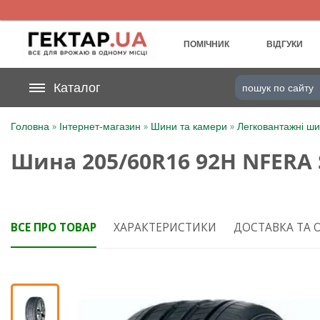
UA
RU
ПОМІЧНИК
ВІДГУКИ
На вашому
Каталог
грн
бонусному рахунку
»
»
»
Головна
Інтернет-магазин
Шини та камери
Легковантажні ш
Категорії
Шина 205/60R16 92H NFERA S
Щоденник
Доставка
ВСЕ ПРО ТОВАР
ХАРАКТЕРИСТИКИ
ДОСТАВКА ТА 
Відгуки
Кошик