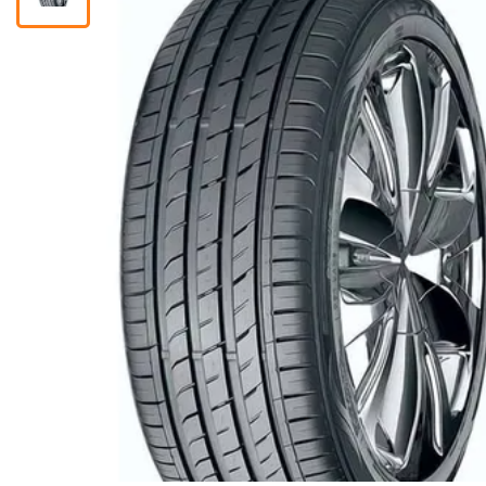
Помічник
0 800 203
302
Безкоштовно
по Україні
+38 (096) 733
733 0
+38 (066) 733
733 0
+38 (093) 733
733 0
info@hectare.ua