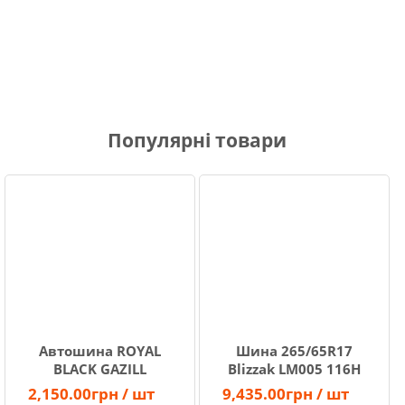
Популярні товари
Автошина ROYAL
Шина 265/65R17
BLACK GAZILL
Blizzak LM005 116H
185/75R16C
XL TL Bridgestones
2,150.00грн / шт
9,435.00грн / шт
104/102R