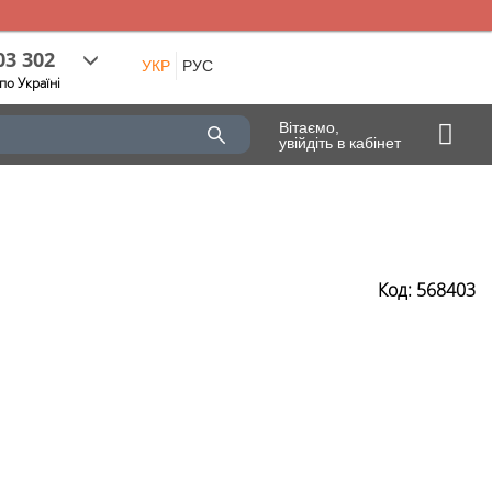
03 302
УКР
РУС
по Україні
Вітаємо,
увійдіть в кабінет
)
Код: 568403