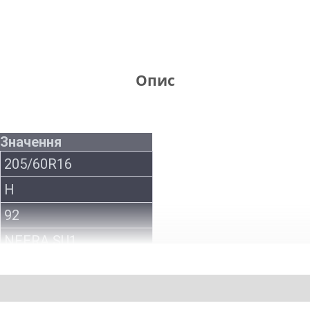
Опис
Значення
205/60R16
H
92
NFERA SU1
Nexen