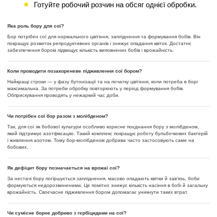
Готуйте робочий розчин на обсяг однієї обробки.
Яка роль бору для сої?
Бор потрібен сої для нормального цвітіння, запліднення та формування бобів. Він
покращує розвиток репродуктивних органів і знижує опадання квіток. Достатнє
забезпечення бором підвищує кількість виповнених бобів і врожайність.
Коли проводити позакореневе підживлення сої бором?
Найкращі строки — у фазу бутонізації та на початку цвітіння, коли потреба в борі
максимальна. За потреби обробку повторюють у період формування бобів.
Обприскування проводять у нежаркий час доби.
Чи потрібен сої бор разом з молібденом?
Так, для сої як бобової культури особливо корисне поєднання бору з молібденом,
який підтримує азотфіксацію. Такий комплекс покращує роботу бульбочкових бактерій
і живлення азотом. Тому бор-молібденові добрива часто застосовують саме на
бобових.
Як дефіцит бору позначається на врожаї сої?
За нестачі бору погіршується запліднення, масово опадають квітки й зав'язь, боби
формуються недорозвиненими. Це помітно знижує кількість насіння в бобі й загальну
врожайність. Своєчасне підживлення бором допомагає уникнути таких втрат.
Чи сумісне борне добриво з гербіцидами на сої?