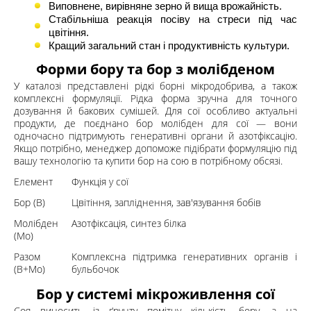
Виповнене, вирівняне зерно й вища врожайність.
Стабільніша реакція посіву на стреси під час
цвітіння.
Кращий загальний стан і продуктивність культури.
Форми бору та бор з молібденом
У каталозі представлені рідкі борні мікродобрива, а також
комплексні формуляції. Рідка форма зручна для точного
дозування й бакових сумішей. Для сої особливо актуальні
продукти, де поєднано бор молібден для сої — вони
одночасно підтримують генеративні органи й азотфіксацію.
Якщо потрібно, менеджер допоможе підібрати формуляцію під
вашу технологію та купити бор на сою в потрібному обсязі.
Елемент
Функція у сої
Бор (B)
Цвітіння, запліднення, зав'язування бобів
Молібден
Азотфіксація, синтез білка
(Mo)
Разом
Комплексна підтримка генеративних органів і
(B+Mo)
бульбочок
Бор у системі мікроживлення сої
Соя виносить із ґрунту помітну кількість бору, а на