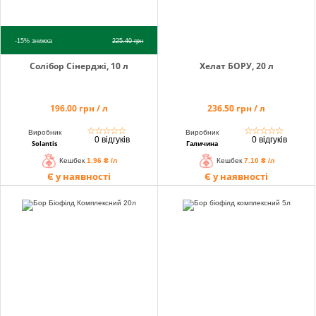
-15%
знижка
225.40
грн
Солібор Сінерджі, 10 л
Хелат БОРУ, 20 л
196.00 грн / л
236.50 грн / л
☆
☆
☆
☆
☆
☆
☆
☆
☆
☆
Виробник
Виробник
0 відгуків
0 відгуків
Solantis
Галичина
Кешбек
1.96 ₴ /л
Кешбек
7.10 ₴ /л
Є у наявності
Є у наявності