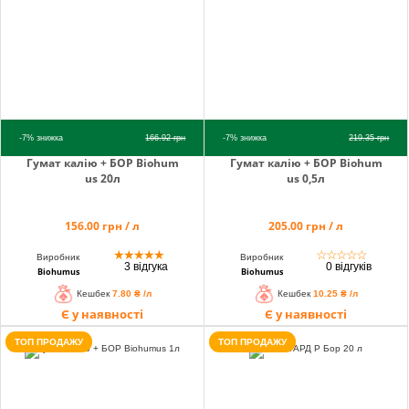
info@hectare.ua
-7%
знижка
166.92
грн
-7%
знижка
219.35
грн
Гумат калію + БОР Biohum
Гумат калію + БОР Biohum
us 20л
us 0,5л
156.00 грн / л
205.00 грн / л
★
★
★
★
★
☆
☆
☆
☆
☆
Виробник
Виробник
3 відгука
0 відгуків
Biohumus
Biohumus
Кешбек
7.80 ₴ /л
Кешбек
10.25 ₴ /л
Є у наявності
Є у наявності
ТОП ПРОДАЖУ
ТОП ПРОДАЖУ