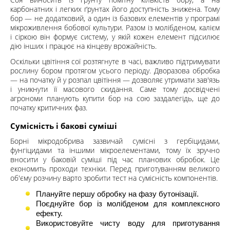
карбонатних і легких ґрунтах його доступність знижена. Тому
бор — не додатковий, а один із базових елементів у програмі
мікроживлення бобової культури. Разом із молібденом, калієм
і сіркою він формує систему, у якій кожен елемент підсилює
дію інших і працює на кінцеву врожайність.
Оскільки цвітіння сої розтягнуте в часі, важливо підтримувати
рослину бором протягом усього періоду. Дворазова обробка
— на початку й у розпал цвітіння — дозволяє утримати зав'язь
і уникнути її масового скидання. Саме тому досвідчені
агрономи планують купити бор на сою заздалегідь, ще до
початку критичних фаз.
Сумісність і бакові суміші
Борні мікродобрива зазвичай сумісні з гербіцидами,
фунгіцидами та іншими мікроелементами, тому їх зручно
вносити у баковій суміші під час планових обробок. Це
економить проходи техніки. Перед приготуванням великого
об'єму розчину варто зробити тест на сумісність компонентів.
Плануйте першу обробку на фазу бутонізації.
Поєднуйте бор із молібденом для комплексного
ефекту.
Використовуйте чисту воду для приготування