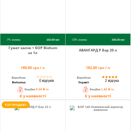
-7%
знижка
192.60
грн
-10%
знижка
200.20
грн
Гумат калію + БОР Biohum
АВАНГАРД Р Бор 20 л
us 1л
180.00 грн / л
182.00 грн / л
☆
☆
☆
☆
☆
★
★
★
★
★
Виробник
Виробник
0 відгуків
2 відгука
Biohumus
Укравіт
Кешбек
9.00 ₴ /л
Кешбек
1.82 ₴ /л
Є у наявності
Є у наявності
ТОП ПРОДАЖУ