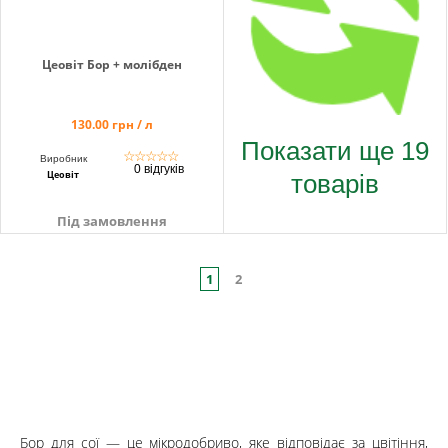
Цеовіт Бор + молібден
130.00 грн / л
Показати ще 19
☆
☆
☆
☆
☆
Виробник
0 відгуків
товарів
Цеовіт
Під замовлення
1
2
Бор для сої — це мікродобриво, яке відповідає за цвітіння,