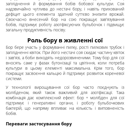
запліднення й формування бобів бобової культури. Соя
надзвичайно чутлива до нестачі бору, і навіть прихований
дефіцит цього елемента здатний суттєво знизити врожай.
Своєчасно внесений бор на сою покращує зав'язування
бобів, підтримує роботу азотфіксуючих бульбочок і підвищує
загальну продуктивність посіву.
Роль бору в живленні сої
Бор бере участь у формуванні пилку, рості пилкових трубок і
заплідненні квіток. При його нестачі соя скидає частину квіток
і зав'язі, а боби виходять недорозвиненими. Тому бор для сої
вносять саме у фазах бутонізації та цвітіння, коли потреба
культури в цьому елементі максимальна. Крім того, бор
покращує засвоєння кальцію й підтримує розвиток кореневої
системи.
У технології вирощування сої бор часто поєднують із
молібденом, який також важливий для азотфіксації. Така
комбінація дає комплексний ефект: бор + молібден для сої
підтримує і генеративні органи, і роботу бульбочкових
бактерій, що напряму впливає на кількість і виповненість
бобів.
Переваги застосування бору