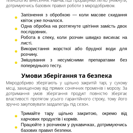
технологію внесення. Найчастіші прорахунки легко уникнути,
дотримуючись базових правил роботи з мікродобривом.
Запізнення з обробкою — коли масове скидання
квіток уже почалося.
Одна обробка на розтягнуте цвітіння замість двох
послідовних.
Робота в спеку, коли розчин швидко висихає на
листі.
Використання жорсткої або брудної води для
розчину.
Змішування з несумісними препаратами без
попереднього тесту.
Умови зберігання та безпека
Мікродобриво зберігають у щільно закритій тарі, у сухому
місці, захищеному від прямих сонячних променів і морозу. За
дотримання умов зберігання продукт повністю зберігає
властивості протягом усього гарантійного строку, тому його
зручно закуповувати заздалегідь під сезон.
Тримайте тару щільно закритою, окремо від
харчових продуктів і кормів.
Працюйте з розчином у рукавичках, дотримуючись
базових правил безпеки.