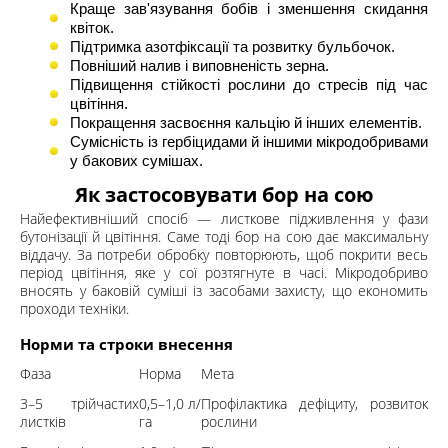
Краще зав'язування бобів і зменшення скидання
квіток.
Підтримка азотфіксації та розвитку бульбочок.
Повніший налив і виповненість зерна.
Підвищення стійкості рослини до стресів під час
цвітіння.
Покращення засвоєння кальцію й інших елементів.
Сумісність із гербіцидами й іншими мікродобривами
у бакових сумішах.
Як застосовувати бор на сою
Найефективніший спосіб — листкове підживлення у фази
бутонізації й цвітіння. Саме тоді бор на сою дає максимальну
віддачу. За потреби обробку повторюють, щоб покрити весь
період цвітіння, яке у сої розтягнуте в часі. Мікродобриво
вносять у баковій суміші із засобами захисту, що економить
проходи техніки.
Норми та строки внесення
Фаза
Норма
Мета
3–5 трійчастих
0,5–1,0 л/
Профілактика дефіциту, розвиток
листків
га
рослини