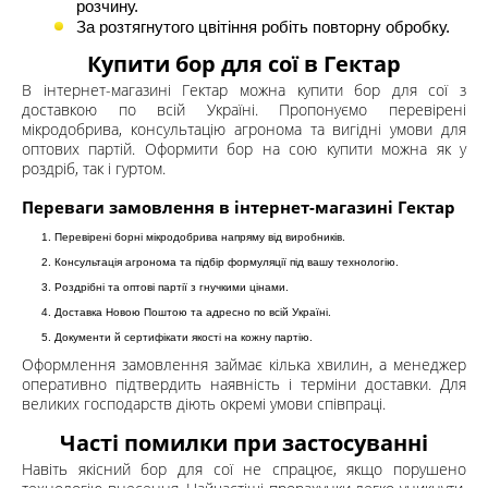
розчину.
За розтягнутого цвітіння робіть повторну обробку.
Купити бор для сої в Гектар
В інтернет-магазині Гектар можна купити бор для сої з
доставкою по всій Україні. Пропонуємо перевірені
мікродобрива, консультацію агронома та вигідні умови для
оптових партій. Оформити бор на сою купити можна як у
роздріб, так і гуртом.
Переваги замовлення в інтернет-магазині Гектар
Перевірені борні мікродобрива напряму від виробників.
Консультація агронома та підбір формуляції під вашу технологію.
Роздрібні та оптові партії з гнучкими цінами.
Доставка Новою Поштою та адресно по всій Україні.
Документи й сертифікати якості на кожну партію.
Оформлення замовлення займає кілька хвилин, а менеджер
оперативно підтвердить наявність і терміни доставки. Для
великих господарств діють окремі умови співпраці.
Часті помилки при застосуванні
Навіть якісний бор для сої не спрацює, якщо порушено