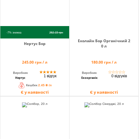
-7%
знижка
262.15
грн
Еколайн Бор Органічний 2
Нертус Бор
0 л
245.00 грн / л
180.00 грн / л
★
★
★
★
★
☆
☆
☆
☆
☆
Виробник
Виробник
1 відгук
0 відгуків
Нертус
Екоорганік
Кешбек
2.45 ₴ /л
Є у наявності
Є у наявності