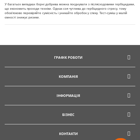
У багатьох випадках борні добрива можна поєднувати з післясходовими гербіцидами,
що економить проходи техніки. Однак соя чутлива до гербіцидного стресу, тому
обов'язково перевіряйте сумісність і уникайте обробок у спеку. Тест-суміш у малій
ємності знижує ризики.
ГРАФІК РОБОТИ
КОМПАНІЯ
ІНФОРМАЦІЯ
БІЗНЕС
КОНТАКТИ