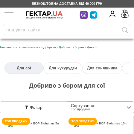
БЕЗКОШТОВНА ДОСТАВКА ВІД 40 000 ГРН
UA
RU
На вашому
грн
бонусному рахунку
Безкоштовно по Україні
»
»
»
»
Головна
Інтернет-магазин
Добрива
Добриво з бором
Для сої
0 800 203 302
Для сої
Для кукурудзи
Для соняшника
Категорії
Добриво з бором для сої
Щоденник
Сортування:
Фільтр
Доставка
Топ продажу
ТОП ПРОДАЖУ
ТОП ПРОДАЖУ
Відгуки