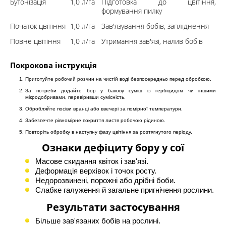
Бутонізація
1,0 л/га
Підготовка до цвітіння,
формування пилку
Початок цвітіння
1,0 л/га
Зав'язування бобів, запліднення
Повне цвітіння
1,0 л/га
Утримання зав'язі, налив бобів
Покрокова інструкція
Приготуйте робочий розчин на чистій воді безпосередньо перед обробкою.
За потреби додайте бор у бакову суміш із гербіцидом чи іншими
мікродобривами, перевіривши сумісність.
Обробляйте посіви вранці або ввечері за помірної температури.
Забезпечте рівномірне покриття листя робочою рідиною.
Повторіть обробку в наступну фазу цвітіння за розтягнутого періоду.
Ознаки дефіциту бору у сої
Масове скидання квіток і зав'язі.
Деформація верхівок і точок росту.
Недорозвинені, порожні або дрібні боби.
Слабке галуження й загальне пригнічення рослини.
Результати застосування
Більше зав'язаних бобів на рослині.