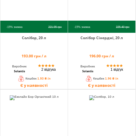
-15%
знижка
221.95
грн
-15%
знижка
225.40
грн
Солібор, 20 л
Солібор Сінерджі, 20 л
193.00 грн / л
196.00 грн / л
★
★
★
★
★
★
★
★
★
★
Виробник
Виробник
2 відгука
1 відгук
Solantis
Solantis
Кешбек
1.93 ₴ /л
Кешбек
1.96 ₴ /л
Є у наявності
Є у наявності