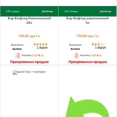
-10%
знижка
115.50
грн
-10%
знижка
121.00
грн
Бор Біофілд Комплексний
Бор біофілд комплексний
20л
5л
105.00 грн / л
110.00 грн / л
★
★
★
★
★
★
★
★
☆
☆
Виробник
Виробник
1 відгук
1 відгук
Biofield
Biofield
Кешбек
3.15 ₴ /л
Кешбек
3.30 ₴ /л
Призупинено продаж
Призупинено продаж