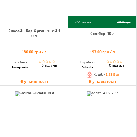
-15%
знижка
221.95
грн
Еколайн Бор Органічний 1
Солібор, 10 л
0 л
180.00 грн / л
193.00 грн / л
☆
☆
☆
☆
☆
☆
☆
☆
☆
☆
Виробник
Виробник
0 відгуків
0 відгуків
Екоорганік
Solantis
Кешбек
1.93 ₴ /л
Є у наявності
Є у наявності