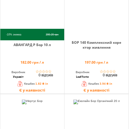
-10%
знижка
200.20
грн
БОР 140 Комплексний коре
АВАНГАРД Р Бор 10 л
ктор живлення
182.00 грн / л
197.00 грн / л
☆
☆
☆
☆
☆
☆
☆
☆
☆
☆
Виробник
Виробник
0 відгуків
0 відгуків
Укравіт
Leaf Forte
Кешбек
1.82 ₴ /л
Кешбек
3.94 ₴ /л
Є у наявності
Є у наявності