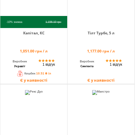
-10%
знижка
1,156.10
грн
Капітал, КС
Тілт Турбо, 5 л
1,051.00 грн / л
1,177.00 грн / л
★
★
★
★
★
★
★
★
★
★
Виробник
Виробник
1 відгук
1 відгук
Укравіт
Сингента
Кешбек
10.51 ₴ /л
Є у наявності
Є у наявності