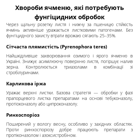
Хвороби ячменю, які потребують
фунгіцидних обробок
Через щільну розетку листя і нижчу за пшеницю стійкість
ячмінь активніше уражається листковими патогенами. Без
фунгіцидного захисту втрати врожаю сягають 25–35%.
Сітчаста плямистість (Pyrenophora teres)
Найшкідливіше захворювання озимого і ярого ячменю в
Україні. Знижує асимілюючу поверхню листя, погіршує налив
зерна. Контролюється триазолами в комбінації зі
стробілуринами.
Карликова іржа
Уражає верхні листки. Базова стратегія — обробки у фазі
прапорцевого листка препаратами на основі тебуконазолу,
протіоконазолу або ципроконазолу.
Ринхоспоріоз
Поширений у вологу весну, особливо у західних областях.
Проти ринхоспоріозу добре працюють препарати з
пропіконазолом і азоксистробіном.