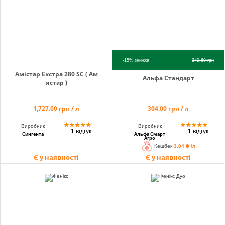
-15%
знижка
349.60
грн
Амістар Екстра 280 SC ( Ам
Альфа Стандарт
истар )
1,727.00 грн / л
304.00 грн / л
★
★
★
★
★
★
★
★
★
★
Виробник
Виробник
1 відгук
1 відгук
Сингента
Альфа Смарт
Агро
Кешбек
3.04 ₴ /л
Є у наявності
Є у наявності