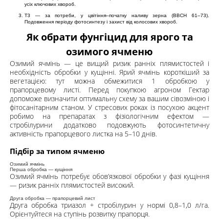
усіх ключових хвороб.
T3 — за потреби, у цвітіння–початку наливу зерна (BBCH 61–73).
Подовження періоду фотосинтезу і захист від колосових хвороб.
Як обрати фунгіцид для ярого та
озимого ячменю
Озимий ячмінь — це вищий ризик ранніх плямистостей і
необхідність обробки у кущінні. Ярий ячмінь короткіший за
вегетацією: тут можна обмежитися 1 обробкою у
прапорцевому листі. Перед покупкою агроном Гектар
допоможе визначити оптимальну схему за вашим сівозміною і
фітосанітарним станом. У стресових роках із посухою акцент
робимо на препаратах з фізіологічним ефектом —
стробілурини додатково подовжують фотосинтетичну
активність прапорцевого листка на 5–10 днів.
Підбір за типом ячменю
Озимий ячмінь
Перша обробка — кущіння
Озимий ячмінь потребує обовʼязкової обробки у фазі кущіння
— ризик ранніх плямистостей високий.
Друга обробка — прапорцевий лист
Друга обробка триазол + стробілурин у нормі 0,8–1,0 л/га.
Орієнтуйтеся на ступінь розвитку прапорця.