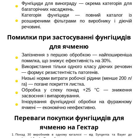
Фунгіциди для винограду
— окрема категорія для
багаторічних насаджень.
Категорія
фунгіциди
— повний каталог із
розширеними фільтрами по виробнику і діючій
речовині.
Помилки при застосуванні фунгіцидів
для ячменю
Запізнення з першою обробкою — найпоширеніша
помилка, що знижує ефективність на 30%.
Використання тільки одного класу діючих речовин
— формує резистентність патогенів.
Низькі норми витрати робочої рідини (менше 200 л/
га) — погане покриття листка.
Обробка у спеку понад +25 °C — зниження
засвоєння і випаровування.
Ігнорування фунгіцидної обробки на фуражному
ячмені — економічно неефективно.
Переваги покупки фунгіцидів для
ячменю на Гектар
Понад 30 виробників в одному каталозі — від Syngenta та Bayer до