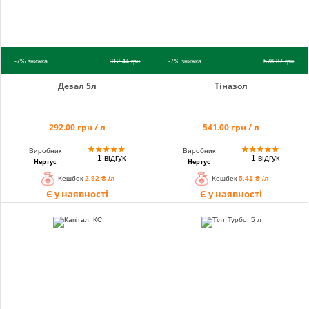
-7%
знижка
312.44
грн
-7%
знижка
578.87
грн
Дезал 5л
Тіназол
292.00 грн / л
541.00 грн / л
★
★
★
★
★
★
★
★
★
★
Виробник
Виробник
1 відгук
1 відгук
Нертус
Нертус
Кешбек
2.92 ₴ /л
Кешбек
5.41 ₴ /л
Є у наявності
Є у наявності