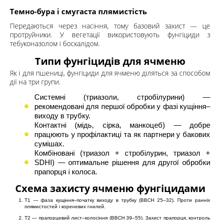
Темно-бура і смугаста плямистість
Передаються через насіння, тому базовий захист — це
протруйники. У вегетації використовують фунгіциди з
тебуконазолом і боскалідом.
Типи фунгіцидів для ячменю
Як і для пшениці, фунгіциди для ячменю діляться за способом
дії на три групи.
Системні (триазоли, стробілурини) —
рекомендовані для першої обробки у фазі кущіння–
виходу в трубку.
Контактні (мідь, сірка, манкоцеб) — добре
працюють у профілактиці та як партнери у бакових
сумішах.
Комбіновані (триазол + стробілурин, триазол +
SDHI) — оптимальне рішення для другої обробки
прапорця і колоса.
Схема захисту ячменю фунгіцидами
T1 — фаза кущіння–початку виходу в трубку (BBCH 25–32). Проти ранніх
плямистостей і кореневих гнилей.
T2 — прапорцевий лист–колосіння (BBCH 39–55). Захист прапорця, контроль