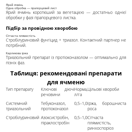
Ярий ячмінь
Одна обробка — прапорцевий лист
Ярий ячмінь короткіший за вегетацією — достатньо однієї
обробки у фазі прапорцевого листка.
Підбір за провідною хворобою
Сітчаста плямистість
Стробілуриновий фунгіцид + триазол. Контактний партнер не
потрібний.
Карликова іржа
Триазольний препарат із протіоконазолом — оптимально для
пізніх фаз.
Таблиця: рекомендовані препарати
для ячменю
Тип препарату
Ключові діючі
Норма,
Цільові хвороби
речовини
л/га
Системний
Тебуконазол,
0,5–1,0
Іржа, борошниста
триазольний
протіоконазол
роса
Стробілуриновий
Азоксистробін,
0,5–1,0
Сітчаста
піраклостробін
плямистість,
ринхоспоріоз