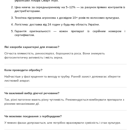
української Альфа Смарт Агро.
Ціна нижча за середньоринкову на 5–12% — за рахунок прямих контрактів із
дистриб'юторами.
Технічна підтримка агронома з досвідом 10+ років по колосових культурах.
Логістика: доставка від 24 годин у будь-яку область України.
Гарантія оригінальності — кожен препарат із серійним номером і
сертифікатом.
Які хвороби характерні для ячменю?
Сітчаста плямистість, ринхоспоріоз, борошниста роса. Вони знижують
фотосинтетичну активність і якість зерна.
Коли проводити обробку?
Найчастіше у фазі кущення та виходу в трубку. Ранній захист допомагає зберегти
листковий апарат.
Чи важливий вибір діючої речовини?
Так, різні патогени мають різну чутливість. Рекомендується комбінувати препарати з
різними механізмами дії.
Чи можливе поєднання з гербіцидами?
У певних фазах допускається, але потрібно враховувати сумісність і стан культури.