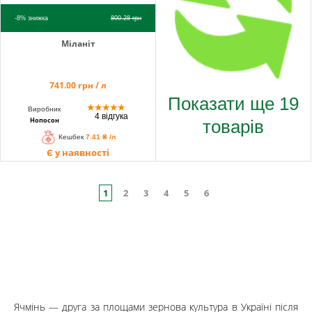
-8%
знижка
800.28
грн
Міланіт
741.00 грн / л
Показати ще 19
★
★
★
★
★
Виробник
4 відгука
товарів
Нопосон
Кешбек
7.41 ₴ /л
Є у наявності
1
2
3
4
5
6
Ячмінь — друга за площами зернова культура в Україні після