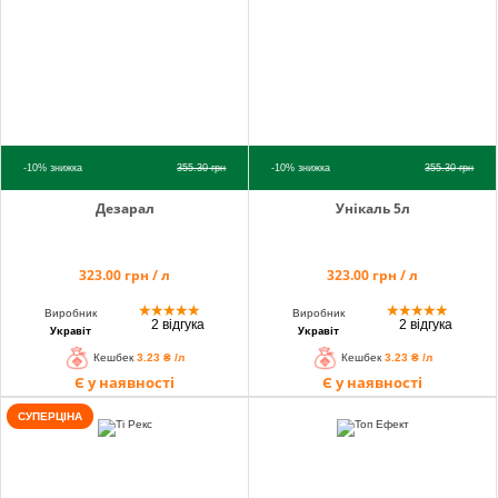
info@hectare.ua
-10%
знижка
355.30
грн
-10%
знижка
355.30
грн
Дезарал
Унікаль 5л
323.00 грн / л
323.00 грн / л
★
★
★
★
★
★
★
★
★
★
Виробник
Виробник
2 відгука
2 відгука
Укравіт
Укравіт
Кешбек
3.23 ₴ /л
Кешбек
3.23 ₴ /л
Є у наявності
Є у наявності
СУПЕРЦІНА