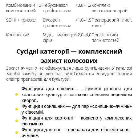
Комбінований 2-
Тебуконазол +
0,8–1,2
Комплекс
компонентний
протіоконазол
листкових хвороб
SDHI + триазол
Біксафен +
1,0–1,5
Прапорцевий лист,
протіоконазол
колос
Контактний
Мідь, манкоцеб,
2,0–4,0
Профілактика
сірка
плямистостей
Сусідні категорії — комплексний
захист колосових
Захист ячменю не обмежується лише фунгіцидами. У каталозі
засоби захисту рослин на сайті Гектар ви знайдете повний
спектр препаратів для культури:
Фунгіциди для пшениці
— суміжні рішення для
колосових культур з частково спільним переліком
хвороб.
Фунгіциди соняшник
— для пар «соняшник–ячмінь»
у сівозміні.
Фунгіциди для картоплі
— корисно у комплексних
сівозмінах.
Фунгіциди для сої
— препарати для сівозмін «соя–
ячмінь».