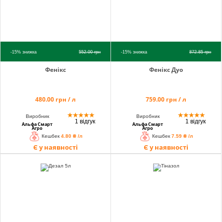
-15%
знижка
552.00
грн
-15%
знижка
872.85
грн
Фенікс
Фенікс Дуо
480.00 грн / л
759.00 грн / л
★
★
★
★
★
★
★
★
★
★
Виробник
Виробник
1 відгук
1 відгук
Альфа Смарт
Альфа Смарт
Агро
Агро
Кешбек
4.80 ₴ /л
Кешбек
7.59 ₴ /л
Є у наявності
Є у наявності