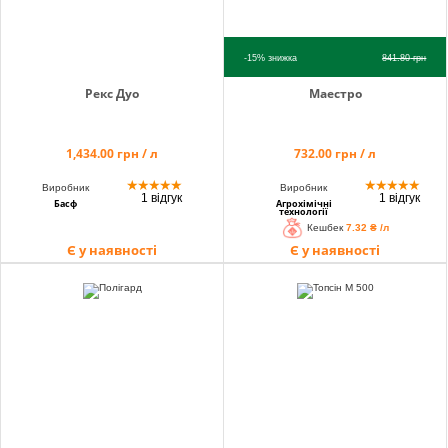
-15%
знижка
841.80
грн
Рекс Дуо
Маестро
1,434.00 грн / л
732.00 грн / л
★
★
★
★
★
★
★
★
★
★
Виробник
Виробник
1 відгук
1 відгук
Басф
Агрохімічні
технології
Кешбек
7.32 ₴ /л
Є у наявності
Є у наявності