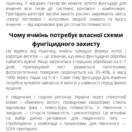
пшениці. У магазині
Гектар
ви можете купити фунгіциди для
ячменю всіх типів дії: системні, контактні і комбіновані.
Препарати категорії
засоби захисту рослин
закривають увесь
спектр листкових і колосових хвороб озимого та ярого
ячменю — від карликової іржі до сітчастої плямистості.
Чому ячмінь потребує власної схеми
фунгіцидного захисту
На відміну від пшениці, ячмінь швидше формує колос і
коротше вегетує — це означає, що вікно фунгіцидної обробки
набагато вужче. Якщо запізнитися з першою обробкою на 5–7
днів, прапорцевий лист уражається патогенами,
фотосинтетична поверхня скорочується на 30–40%, а маса
1000 зерен падає на 5–8 г. Саме тому фунгіциди для ячменю
потрібно купувати завчасно й мати їх у наявності перед фазою
кущіння.
У південних і східних регіонах України через спекотний
клімат і обмежену вологу провідними хворобами стають
карликова іржа і темно-бура плямистість. У північних і
західних — сітчаста плямистість і ринхоспоріоз. Це впливає
на вибір діючої речовини: для південного типу —
стробілурини у комбінації з триазолами, для північного —
SDHI-препарати.