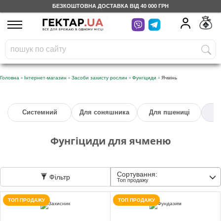
БЕЗКОШТОВНА ДОСТАВКА ВІД 40 000 ГРН
UA
RU
На вашому
грн
бонусному рахунку
Безкоштовно по Україні
»
»
»
»
Головна
Інтернет-магазин
Засоби захисту рослин
Фунгіциди
Ячмінь
0 800 203 302
Системний
Для соняшника
Для пшениці
Категорії
Фунгіциди для ячменю
Щоденник
Сортування:
Фільтр
Доставка
Топ продажу
ТОП ПРОДАЖУ
ТОП ПРОДАЖУ
Відгуки