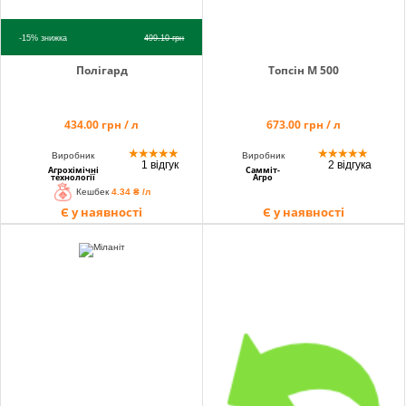
-15%
знижка
499.10
грн
Полігард
Топсін М 500
434.00 грн / л
673.00 грн / л
★
★
★
★
★
★
★
★
★
★
Виробник
Виробник
1 відгук
2 відгука
Агрохімічні
Самміт-
технології
Агро
Кешбек
4.34 ₴ /л
Є у наявності
Є у наявності