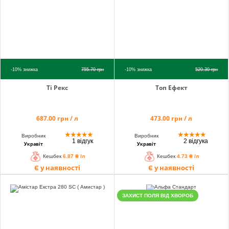
-10%
знижка
755.70
грн
-10%
знижка
520.30
грн
Ті Рекс
Топ Ефект
687.00 грн / л
473.00 грн / л
★
★
★
★
★
★
★
★
★
★
Виробник
Виробник
1 відгук
2 відгука
Укравіт
Укравіт
Кешбек
6.87 ₴ /л
Кешбек
4.73 ₴ /л
Є у наявності
Є у наявності
ЗАХИСТ ПОЛЯ ВІД ХВОРОБ