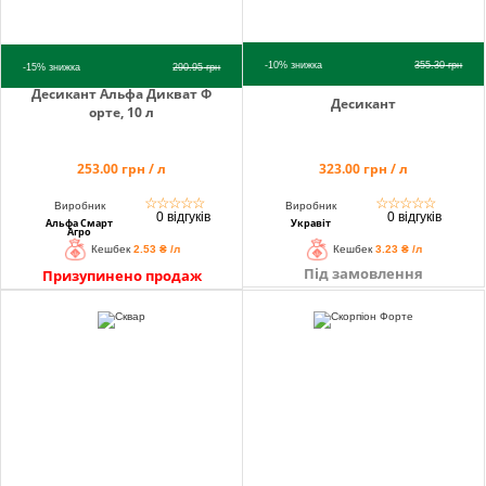
-10%
знижка
355.30
грн
-15%
знижка
290.95
грн
Десикант Альфа Дикват Ф
Десикант
орте, 10 л
253.00 грн / л
323.00 грн / л
☆
☆
☆
☆
☆
☆
☆
☆
☆
☆
Виробник
Виробник
0 відгуків
0 відгуків
Альфа Смарт
Укравіт
Агро
Кешбек
2.53 ₴ /л
Кешбек
3.23 ₴ /л
Під замовлення
Призупинено продаж