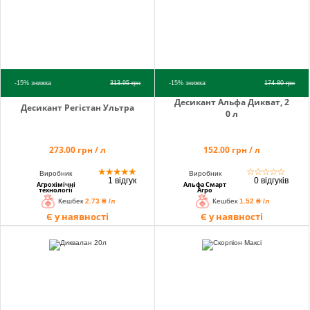
-15%
знижка
313.95
грн
-15%
знижка
174.80
грн
Десикант Альфа Дикват, 2
Десикант Регістан Ультра
0 л
273.00 грн / л
152.00 грн / л
★
★
★
★
★
☆
☆
☆
☆
☆
Виробник
Виробник
1 відгук
0 відгуків
Агрохімічні
Альфа Смарт
технології
Агро
Кешбек
2.73 ₴ /л
Кешбек
1.52 ₴ /л
Є у наявності
Є у наявності