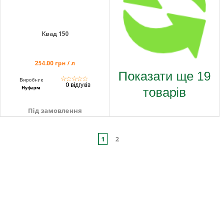
Квад 150
254.00 грн / л
Показати ще 19
☆
☆
☆
☆
☆
Виробник
0 відгуків
товарів
Нуфарм
Під замовлення
1
2