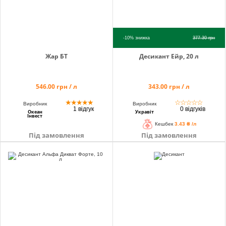
-10%
знижка
377.30
грн
Жар БТ
Десикант Ейр, 20 л
546.00 грн / л
343.00 грн / л
★
★
★
★
★
☆
☆
☆
☆
☆
Виробник
Виробник
1 відгук
0 відгуків
Океан
Укравіт
Інвест
Кешбек
3.43 ₴ /л
Під замовлення
Під замовлення