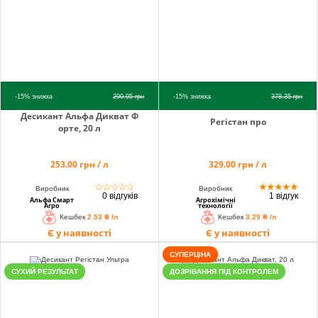
-15%
знижка
290.95
грн
-15%
знижка
378.35
грн
Десикант Альфа Дикват Ф
Регістан про
орте, 20 л
253.00 грн / л
329.00 грн / л
☆
☆
☆
☆
☆
★
★
★
★
★
Виробник
Виробник
0 відгуків
1 відгук
Альфа Смарт
Агрохімічні
Агро
технології
Кешбек
2.53 ₴ /л
Кешбек
3.29 ₴ /л
Є у наявності
Є у наявності
СУПЕРЦІНА
СУХИЙ РЕЗУЛЬТАТ
ДОЗРІВАННЯ ПІД КОНТРОЛЕМ