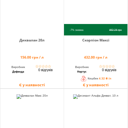
-7%
знижка
462.24
грн
Диквалан 20л
Скорпіон Максі
156.00 грн / л
432.00 грн / л
☆
☆
☆
☆
☆
☆
☆
☆
☆
☆
Виробник
Виробник
0 відгуків
0 відгуків
Дефенда
Нертус
Кешбек
4.32 ₴ /л
Є у наявності
Є у наявності