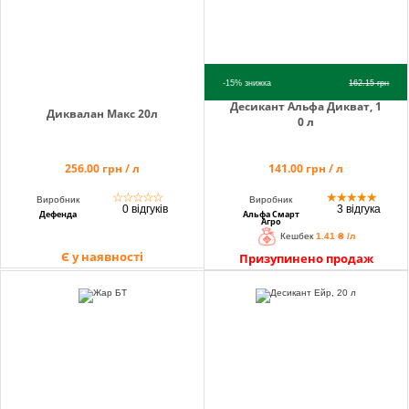
-15%
знижка
162.15
грн
Десикант Альфа Дикват, 1
Диквалан Макс 20л
0 л
256.00 грн / л
141.00 грн / л
☆
☆
☆
☆
☆
★
★
★
★
★
Виробник
Виробник
0 відгуків
3 відгука
Дефенда
Альфа Смарт
Агро
Кешбек
1.41 ₴ /л
Є у наявності
Призупинено продаж