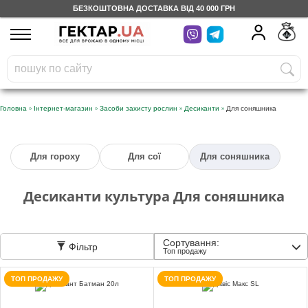
БЕЗКОШТОВНА ДОСТАВКА ВІД 40 000 ГРН
UA
RU
На вашому
грн
бонусному рахунку
Безкоштовно по Україні
»
»
»
»
Головна
Інтернет-магазин
Засоби захисту рослин
Десиканти
Для соняшника
0 800 203 302
Для гороху
Для сої
Для соняшника
Категорії
Десиканти культура Для соняшника
Щоденник
Сортування:
Фільтр
Доставка
Топ продажу
ТОП ПРОДАЖУ
ТОП ПРОДАЖУ
Відгуки