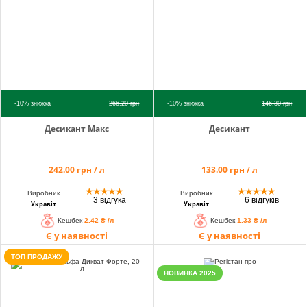
info@hectare.ua
-10%
знижка
266.20
грн
-10%
знижка
146.30
грн
Десикант Макс
Десикант
242.00 грн / л
133.00 грн / л
★
★
★
★
★
★
★
★
★
★
Виробник
Виробник
3 відгука
6 відгуків
Укравіт
Укравіт
Кешбек
2.42 ₴ /л
Кешбек
1.33 ₴ /л
Є у наявності
Є у наявності
ТОП ПРОДАЖУ
НОВИНКА 2025