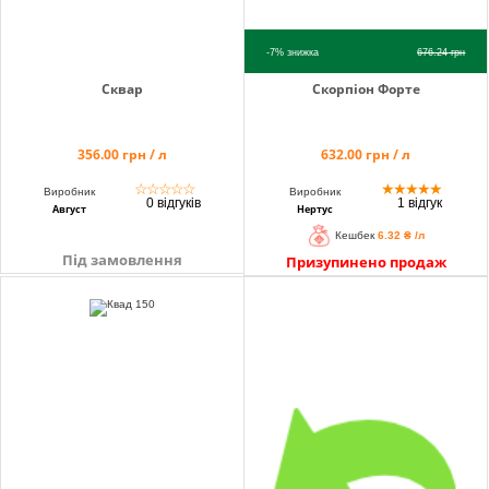
-7%
знижка
676.24
грн
Сквар
Скорпіон Форте
356.00 грн / л
632.00 грн / л
☆
☆
☆
☆
☆
★
★
★
★
★
Виробник
Виробник
0 відгуків
1 відгук
Август
Нертус
Кешбек
6.32 ₴ /л
Під замовлення
Призупинено продаж