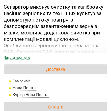
Сепаратор виконує очистку та калібровку 
насіння зернових та технічних культур за 
допомогую потоку повітря, з 
безпосереднім завантаженням зерна в 
мішки, можлива додаткова очистка при 
комплектації моделі циклоном. 
Особливості зерноочисного сепаратора 
САД. Сепаратор САД отримав широке 
застосування як на крупних елеваторах, 
Читати повністю
так і в невеликих фермерських 
Доставка
господарствах, що займаються 
вирощуванням товарного зерна. 
Самовивіз
Унікальність даного обладнання полягає у 
Нова Пошта
високоточній калібровці зерна за 
Кур'єр Нова Пошта
питомою вагою, однорідність насіння при 
сепарації, що дає можливість виділяти 
Оплата
зерно з підвищеним вмістом клійковини 