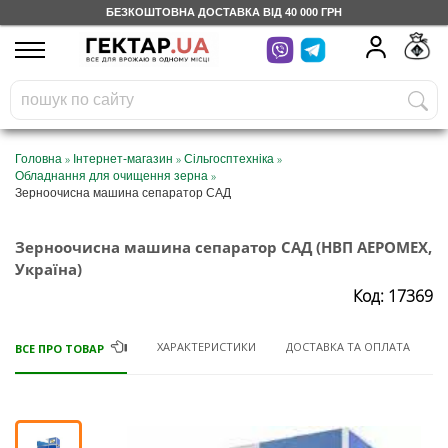
БЕЗКОШТОВНА ДОСТАВКА ВІД 40 000 ГРН
UA
RU
На вашому
грн
бонусному рахунку
Безкоштовно по Україні
»
»
»
Головна
Інтернет-магазин
Сільгосптехніка
»
Обладнання для очищення зерна
0 800 203 302
Зерноочисна машина сепаратор САД
Категорії
Зерноочисна машина сепаратор САД (НВП АЕРОМЕХ,
Україна)
Код: 17369
Щоденник
ХАРАКТЕРИСТИКИ
ДОСТАВКА ТА ОПЛАТА
ВСЕ ПРО ТОВАР
Доставка
Відгуки