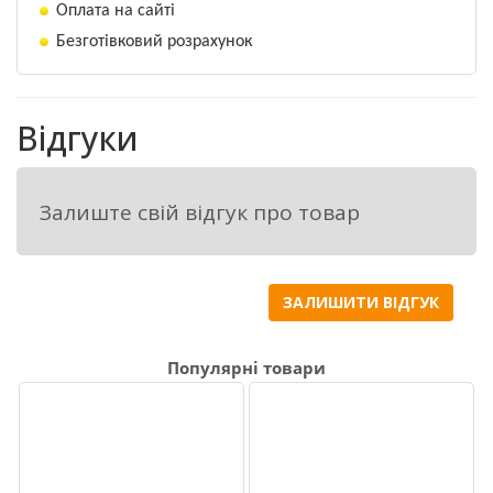
Оплата на сайті
типу
Безготівковий розрахунок
Привід гальма
Відгуки
Робочої тормозної системи
Стоянкового гальма
Залиште свій відгук про товар
Пневматичний однопровідний
ЗАЛИШИТИ ВІДГУК
Механічний на колеса
Електрообладнання Виконане по 
Популярні товари
однопровідній системі постійного струму 
напругою 12 В із живленням від трактора
Максимальний тиск в гідросистемі, МПа 