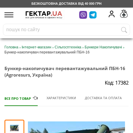
БЕЗКОШТОВНА ДОСТАВКА ВІД 40 000 ГРН
UA
RU
На вашому
грн
бонусному рахунку
Безкоштовно по Україні
»
»
»
»
Головна
Інтернет-магазин
Сільгосптехніка
Бункери Накопичувачі
Бункер-накопичувач перевантажувальний ПБН-16
0 800 203 302
Бункер-накопичувач перевантажувальний ПБН-16
Категорії
(Agroresurs, Україна)
Код: 17382
Щоденник
ХАРАКТЕРИСТИКИ
ДОСТАВКА ТА ОПЛАТА
ВСЕ ПРО ТОВАР
Доставка
Відгуки