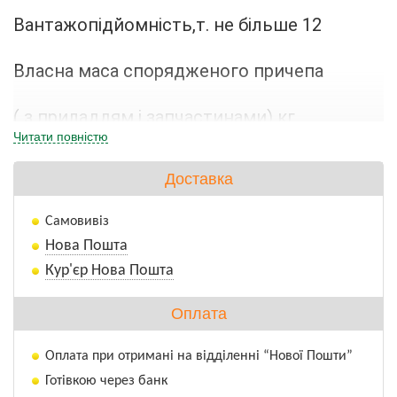
Вантажопідйомність,т. не більше 12
Власна маса спорядженого причепа 
( з приладдям і запчастинами) кг.
Читати повністю
4000
Доставка
Габаритні розміри, мм
Самовивіз
Нова Пошта
Довжина/ширина/висота
Кур'єр Нова Пошта
6460/2800/3300
Оплата
Шини 16,5/70-18
Оплата при отримані на відділенні “Нової Пошти”
Готівкою через банк
Гальма  406х140 Колодочні, барабанного 