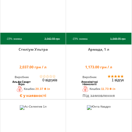
-15%
знижка
2,342.55
грн
-15%
знижка
1,348.95
грн
Стеліум Ультра
Армада, 1 л
2,037.00 грн / л
1,173.00 грн / л
☆
☆
☆
☆
☆
★
★
★
★
★
Виробник
Виробник
0 відгуків
1 відгук
Альфа Смарт
Агрохімічні
Агро
технології
Кешбек
20.37 ₴ /л
Кешбек
11.73 ₴ /л
Є у наявності
Під замовлення