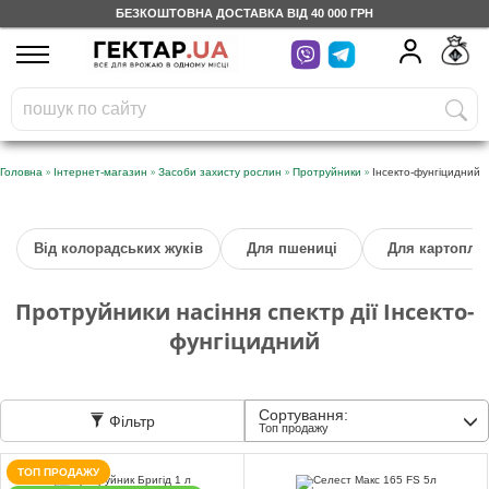
БЕЗКОШТОВНА ДОСТАВКА ВІД 40 000 ГРН
UA
RU
На вашому
грн
бонусному рахунку
Безкоштовно по Україні
»
»
»
»
Головна
Інтернет-магазин
Засоби захисту рослин
Протруйники
Інсекто-фунгіцидний
0 800 203 302
Від колорадських жуків
Для пшениці
Для картоплі
Категорії
Протруйники насіння спектр дії Інсекто-
Щоденник
фунгіцидний
Доставка
Сортування:
Фільтр
Топ продажу
Відгуки
ТОП ПРОДАЖУ