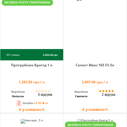
БЕЗПЕКА РОСТУ ГАРАНТОВАНА
Кошик
Помічник
-8%
знижка
1,503.36
грн
Протруйник Бригід 1 л
Селест Макс 165 FS 5л
0 800 203
302
Безкоштовно
1,392.00 грн / л
2,007.00 грн / л
по Україні
☆
☆
☆
☆
☆
★
★
★
★
★
+38 (096) 733
Виробник
Виробник
0 відгуків
2 відгука
Нопосон
Сингента
733 0
Кешбек
13.92 ₴ /л
+38 (066) 733
Є у наявності
Є у наявності
733 0
+38 (093) 733
733 0
БЕЗПЕКА РОСТУ ГАРАНТОВАНА