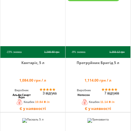
info@hectare.ua
-15%
знижка
1,246.60
грн
-8%
знижка
1,203.12
грн
Кантаріс, 5 л
Протруйник Бригід 5 л
1,084.00 грн / л
1,114.00 грн / л
★
★
★
★
★
★
★
★
★
★
Виробник
Виробник
3 відгука
7 відгуків
Альфа Смарт
Нопосон
Агро
Кешбек
10.84 ₴ /л
Кешбек
11.14 ₴ /л
Є у наявності
Є у наявності