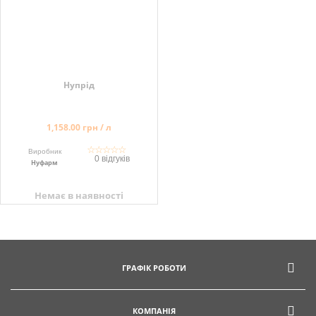
Нупрід
1,158.00 грн / л
☆
☆
☆
☆
☆
Виробник
0 відгуків
Нуфарм
Немає в наявності
ГРАФІК РОБОТИ
КОМПАНІЯ