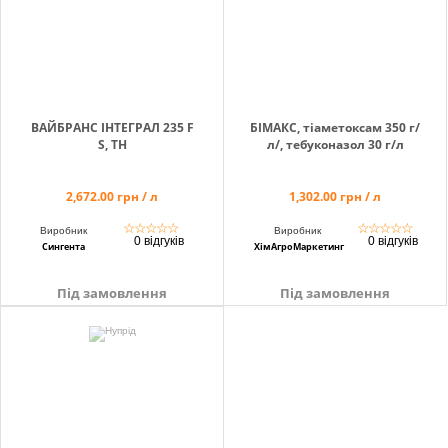
ВАЙБРАНС ІНТЕГРАЛ 235 F
БІМАКС, тіаметоксам 350 г/
S, TH
л/, тебуконазол 30 г/л
2,672.00 грн / л
1,302.00 грн / л
☆
☆
☆
☆
☆
☆
☆
☆
☆
☆
Виробник
Виробник
0 відгуків
0 відгуків
Сингента
ХімАгроМаркетинг
Під замовлення
Під замовлення