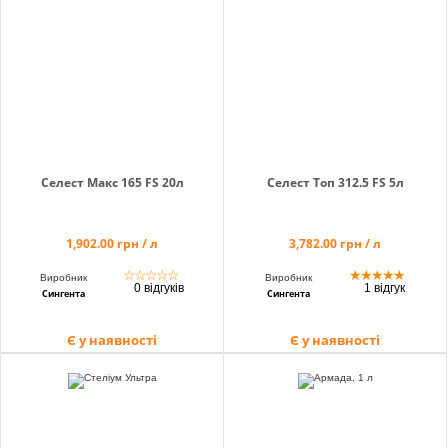
Селест Макс 165 FS 20л
Селест Топ 312.5 FS 5л
1,902.00 грн / л
3,782.00 грн / л
☆
☆
☆
☆
☆
★
★
★
★
★
Виробник
Виробник
0 відгуків
1 відгук
Сингента
Сингента
Є у наявності
Є у наявності