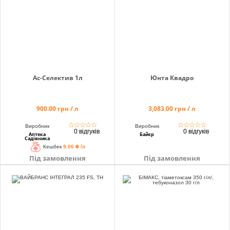
Ас-Селектив 1л
Юнта Квадро
900.00 грн / л
3,083.00 грн / л
☆
☆
☆
☆
☆
☆
☆
☆
☆
☆
Виробник
Виробник
0 відгуків
0 відгуків
Аптека
Байєр
Садівника
Кешбек
9.00 ₴ /л
Під замовлення
Під замовлення