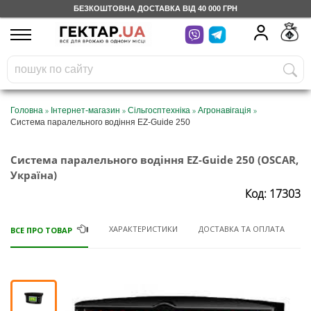
БЕЗКОШТОВНА ДОСТАВКА ВІД 40 000 ГРН
UA
RU
На вашому
грн
бонусному рахунку
Безкоштовно по Україні
»
»
»
»
Головна
Інтернет-магазин
Сільгосптехніка
Агронавігація
Система паралельного водіння EZ-Guide 250
0 800 203 302
Система паралельного водіння EZ-Guide 250 (OSCAR,
Категорії
Україна)
Код: 17303
Щоденник
ХАРАКТЕРИСТИКИ
ДОСТАВКА ТА ОПЛАТА
ВСЕ ПРО ТОВАР
Доставка
Відгуки