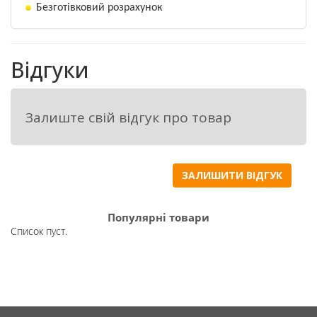
Безготівковий розрахунок
• наявність всіх необхідних шаблонів 
навігації А-В, Розворот по центру, 
Адаптивна крива та ін. - вирішує проблему 
Відгуки
навігації навіть при дуже складному 
рельєфі і формі поля 
Залиште свій відгук про товар
ЗАЛИШИТИ ВІДГУК
Популярні товари
Список пуст.