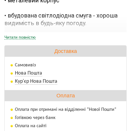
• металевий корпус
• вбудована світлодіодна смуга - хороша 
видимість в будь-яку погоду.
• наявність USB роз'єму - зручність і 
Читати повністю
надійність передачі даних в офіс для 
Доставка
аналізу.
Самовивіз
• можливість вимірювання обробленої і 
Нова Пошта
загальної площі поля, відзначати межі 
Кур'єр Нова Пошта
поля і перешкод - отже, економія на 
додаткових послугах сторонніх компаній.
Оплата
• наявність інформації щодо поточного 
Оплата при отримані на відділенні “Нової Пошти”
поля, станом GPS, відстань до ряду, 
Готівкою через банк
швидкістю.
Оплата на сайті