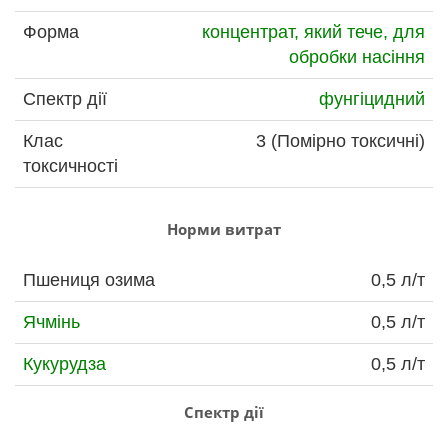
Форма
концентрат, який тече, для
обробки насіння
Спектр дії
фунгіцидний
Клас
3 (Помірно токсичні)
токсичності
Норми витрат
Пшениця озима
0,5 л/т
Ячмінь
0,5 л/т
Кукурудза
0,5 л/т
Спектр дії