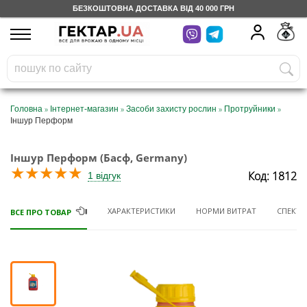
БЕЗКОШТОВНА ДОСТАВКА ВІД 40 000 ГРН
UA
RU
На вашому
грн
бонусному рахунку
Безкоштовно по Україні
»
»
»
»
Головна
Інтернет-магазин
Засоби захисту рослин
Протруйники
Іншур Перформ
0 800 203 302
Іншур Перформ (Басф, Germany)
Категорії
★
★
★
★
★
Код: 1812
1 відгук
Щоденник
ХАРАКТЕРИСТИКИ
НОРМИ ВИТРАТ
СПЕКТР 
ВСЕ ПРО ТОВАР
Доставка
Відгуки