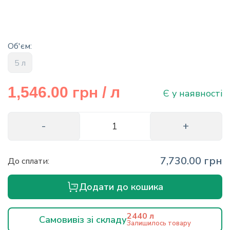
info@hectare.ua
Об'єм:
5 л
грн
1,546.00
/ л
Є у наявності
7,730.00 грн
До сплати:
Додати до кошика
2440 л
Самовивіз зі складу
Залишилось товару