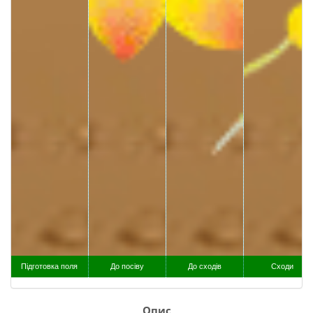
Підготовка поля
До посіву
До сходів
Сходи
Опис