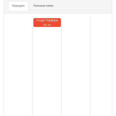
Кукурудза
Пшениця озима
Іншур Перформ
0,5 л/т