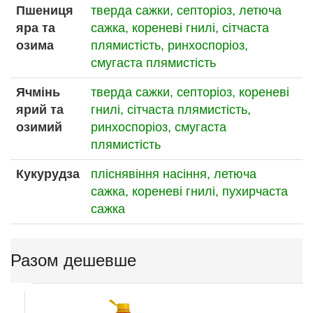
Пшениця
тверда сажки,
септоріоз,
летюча
яра та
сажка,
кореневі гнилі,
сітчаста
озима
плямистість,
ринхоспоріоз,
смугаста плямистість
Ячмінь
тверда сажки,
септоріоз,
кореневі
ярий та
гнилі,
сітчаста плямистість,
озимий
ринхоспоріоз,
смугаста
плямистість
Кукурудза
пліснявіння насіння,
летюча
сажка,
кореневі гнилі,
пухирчаста
сажка
Разом дешевше