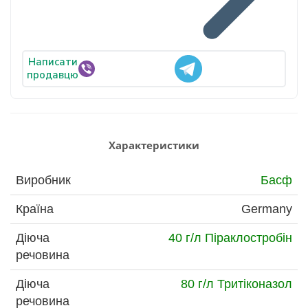
Написати
продавцю
Характеристики
Виробник
Басф
Країна
Germany
Діюча
40 г/л Піраклостробін
речовина
Діюча
80 г/л Тритіконазол
речовина