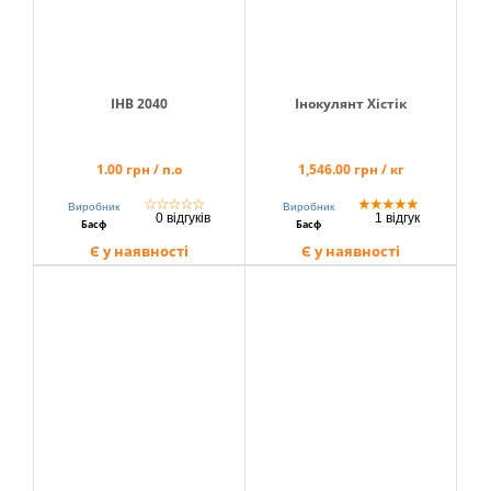
ІНВ 2040
Інокулянт Хістік
1.00 грн / п.о
1,546.00 грн / кг
☆
☆
☆
☆
☆
★
★
★
★
★
Виробник
Виробник
0 відгуків
1 відгук
Басф
Басф
Є у наявності
Є у наявності