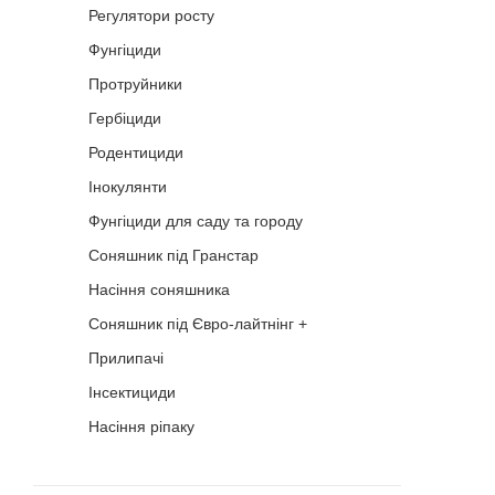
Регулятори росту
Кошик
Фунгіциди
Протруйники
Помічник
Гербіциди
Родентициди
Інокулянти
Фунгіциди для саду та городу
Соняшник під Гранстар
0 800 203
302
Насіння соняшника
Безкоштовно
Соняшник під Євро-лайтнінг +
по Україні
Прилипачі
+38 (096) 733
733 0
Інсектициди
+38 (066) 733
Насіння ріпаку
733 0
+38 (093) 733
733 0