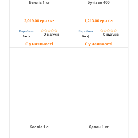
Белліс 1 кг
Бутізан 400
3,019.00 грн / кг
1,213.00 грн / л
☆
☆
☆
☆
☆
☆
☆
☆
☆
☆
Виробник
Виробник
0 відгуків
0 відгуків
Басф
Басф
Є у наявності
Є у наявності
Колліс 1 л
Делан 1 кг