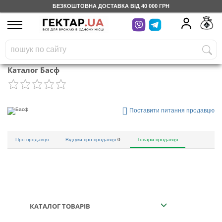
БЕЗКОШТОВНА ДОСТАВКА ВІД 40 000 ГРН
UA
RU
На вашому
грн
бонусному рахунку
Каталог Басф
Безкоштовно по Україні
0 800 203 302
Поставити питання продавцю
Категорії
Про продавця
Відгуки про продавця
0
Товари продавця
Щоденник
Доставка
КАТАЛОГ ТОВАРІВ
Відгуки