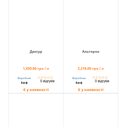
Даксур
Альтерно
1,450.00 грн / л
2,218.00 грн / л
☆
☆
☆
☆
☆
☆
☆
☆
☆
☆
Виробник
Виробник
0 відгуків
0 відгуків
Басф
Басф
Є у наявності
Є у наявності