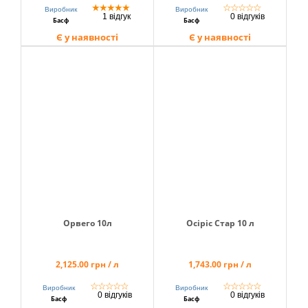
★
★
★
★
★
☆
☆
☆
☆
☆
Виробник
Виробник
1 відгук
0 відгуків
Басф
Басф
Є у наявності
Є у наявності
Орвего 10л
Осіріс Стар 10 л
2,125.00 грн / л
1,743.00 грн / л
☆
☆
☆
☆
☆
☆
☆
☆
☆
☆
Виробник
Виробник
0 відгуків
0 відгуків
Басф
Басф