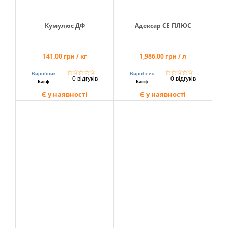
Кумулюс ДФ
Адексар СЕ ПЛЮС
141.00 грн / кг
1,986.00 грн / л
☆
☆
☆
☆
☆
☆
☆
☆
☆
☆
Виробник
Виробник
0 відгуків
0 відгуків
Басф
Басф
Є у наявності
Є у наявності