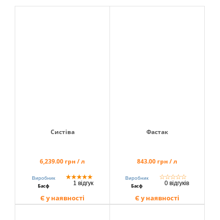
info@hectare.ua
Систіва
Фастак
6,239.00 грн / л
843.00 грн / л
★
★
★
★
★
☆
☆
☆
☆
☆
Виробник
Виробник
1 відгук
0 відгуків
Басф
Басф
Є у наявності
Є у наявності