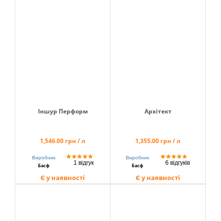
Іншур Перформ
Архітект
1,546.00 грн / л
1,355.00 грн / л
★
★
★
★
★
★
★
★
★
★
Виробник
Виробник
1 відгук
6 відгуків
Басф
Басф
Є у наявності
Є у наявності