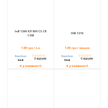
ІнВ 1266 КЛ WH CS CR
ІНВ 1310
1.5M
1.00 грн / п.о
1.00 грн / мешок
☆
☆
☆
☆
☆
☆
☆
☆
☆
☆
Виробник
Виробник
0 відгуків
0 відгуків
Басф
Басф
Є у наявності
Є у наявності