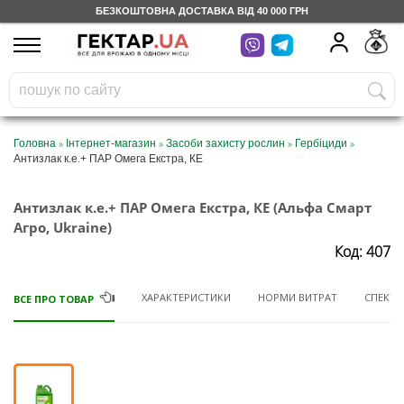
БЕЗКОШТОВНА ДОСТАВКА ВІД 40 000 ГРН
UA
RU
На вашому
грн
бонусному рахунку
Безкоштовно по Україні
»
»
»
»
Головна
Інтернет-магазин
Засоби захисту рослин
Гербіциди
Антизлак к.е.+ ПАР Омега Екстра, КЕ
0 800 203 302
Антизлак к.е.+ ПАР Омега Екстра, КЕ (Альфа Смарт
Категорії
Агро, Ukraine)
Код: 407
Щоденник
ХАРАКТЕРИСТИКИ
НОРМИ ВИТРАТ
СПЕКТР 
ВСЕ ПРО ТОВАР
Доставка
Відгуки