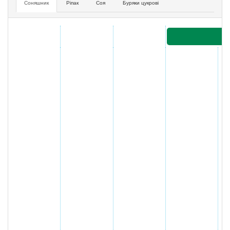
Соняшник
Ріпак
Соя
Буряки цукрові
Ан