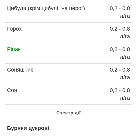
Цибуля (крім цибулі "на перо")
0,2 - 0,8
л/га
Горох
0,2 - 0,8
л/га
Ріпак
0,2 - 0,8
л/га
Соняшник
0,2 - 0,8
л/га
Соя
0,2 - 0,8
л/га
Спектр дії
Буряки цукрові