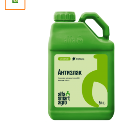
Кошик
Помічник
0 800 203
302
Безкоштовно
по Україні
+38 (096) 733
733 0
+38 (066) 733
733 0
+38 (093) 733
733 0