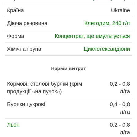
Країна
Ukraine
Діюча речовина
Клетодим, 240 г/л
Форма
Концентрат, що емульгується
Хімічна група
Циклогександіони
Норми витрат
Кормові, столові буряки (крім
0,2 - 0,8
продукції «на пучок»)
л/га
Буряки цукрові
0,4 - 0,8
л/га
Льон
0,2 - 0,8
л/га