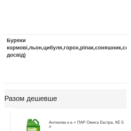
Буряки
кормові,льон,цибуля,горох,ріпак,соняшник,со
досвід)
Разом дешевше
Антизлак к.е.+ ПАР Омега Екстра, КЕ 5
л