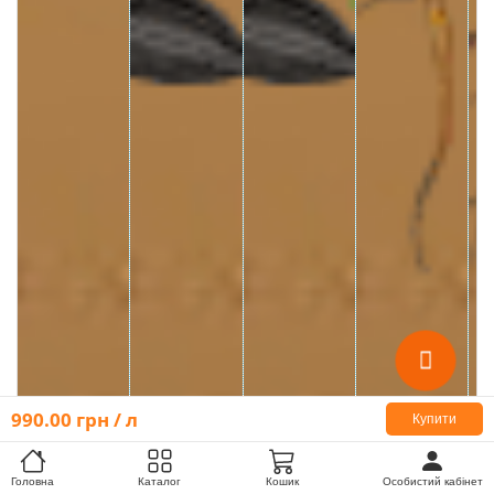
990.00
грн
/ л
Купити
Головна
Каталог
Кошик
Особистий кабінет
До посіву
До появи сходів
Сходи
Перша пара