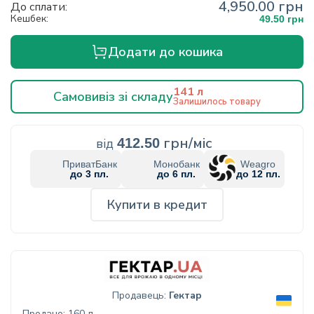
4,950.00 грн
До сплати:
Кешбек:
49.50 грн
Додати до кошика
141 л
Самовивіз зі складу
Залишилось товару
грн/міс
від
412.50
ПриватБанк
Монобанк
Weagro
до 3 пл.
до 6 пл.
до 12 пл.
Купити в кредит
Продавець:
Гектар
Продано: 160 л