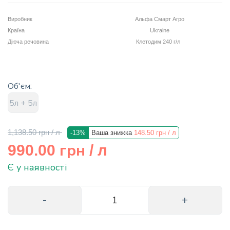
info@hectare.ua
Виробник
Альфа Смарт Агро
Країна
Ukraine
Діюча речовина
Клетодим 240 г/л
Об'єм:
5л + 5л
1,138.50 грн
/ л
-13%
Ваша знижка
148.50 грн
/ л
грн
990.00
/ л
Є у наявності