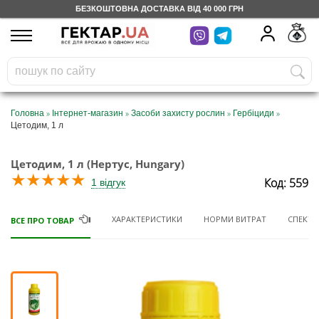
БЕЗКОШТОВНА ДОСТАВКА ВІД 40 000 ГРН
UA
RU
На вашому
грн
бонусному рахунку
Безкоштовно по Україні
»
»
»
»
Головна
Інтернет-магазин
Засоби захисту рослин
Гербіциди
Цетодим, 1 л
0 800 203 302
Цетодим, 1 л (Нертус, Hungary)
Категорії
★
★
★
★
★
Код: 559
1 відгук
Щоденник
ХАРАКТЕРИСТИКИ
НОРМИ ВИТРАТ
СПЕКТР 
ВСЕ ПРО ТОВАР
Доставка
Відгуки