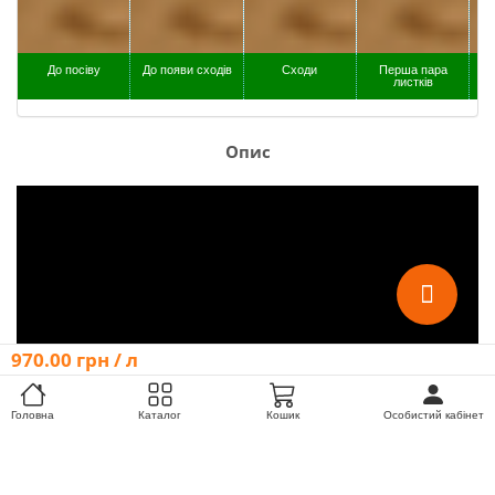
До посіву
До появи сходів
Сходи
Перша пара
листків
Опис
970.00
грн
/ л
Головна
Каталог
Кошик
Особистий кабінет
Післясходовий гербіцид системної дії для 