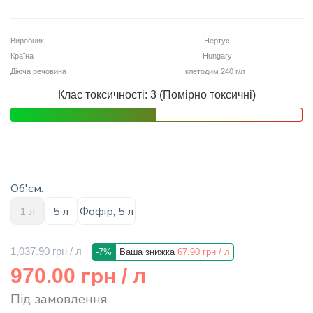
info@hectare.ua
Виробник
Нертус
Країна
Hungary
Діюча речовина
клетодим 240 г/л
Клас токсичності: 3 (Помірно токсичні)
Об'єм:
1 л
5 л
Фофір, 5 л
1,037.90 грн
/ л
-7%
Ваша знижка
67.90 грн
/ л
грн
970.00
/ л
Під замовлення