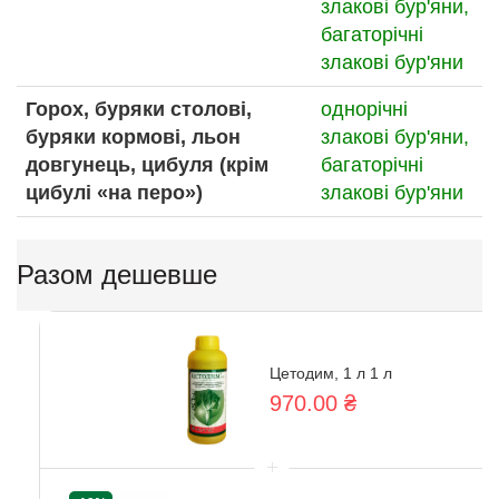
злакові бур'яни,
багаторічні
злакові бур'яни
Горох, буряки столові,
однорічні
буряки кормові, льон
злакові бур'яни,
довгунець, цибуля (крім
багаторічні
цибулі «на перо»)
злакові бур'яни
Разом дешевше
Цетодим, 1 л 1 л
970.00 ₴
+