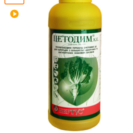
Кошик
Помічник
0 800 203
302
Безкоштовно
по Україні
+38 (096) 733
733 0
+38 (066) 733
733 0
+38 (093) 733
733 0