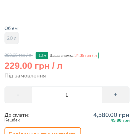
info@hectare.ua
Об'єм:
20 л
263.35 грн
/ л
-13%
Ваша знижка
34.35 грн
/ л
грн
229.00
/ л
Під замовлення
4,580.00 грн
До сплати:
Кешбек:
45.80 грн