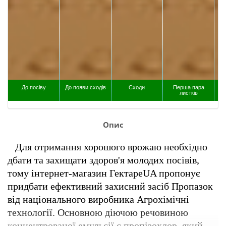
До посіву
До появи сходів
Сходи
Перша пара
листків
Опис
Для отримання хорошого врожаю необхідно 
дбати та захищати здоров'я молодих посівів, 
тому інтернет-магазин ГектареUA пропонує 
придбати ефективний захисний засіб Пропазок 
від національного виробника Агрохімічні 
технології. Основною діючою речовиною 
концентрованої емульсії є пропізохлор, який 