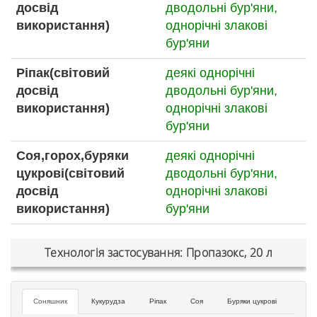
досвід
дводольні бур'яни,
використання)
однорічні злакові
бур'яни
Ріпак(світовий
деякі однорічні
досвід
дводольні бур'яни,
використання)
однорічні злакові
бур'яни
Соя,горох,буряки
деякі однорічні
цукрові(світовий
дводольні бур'яни,
досвід
однорічні злакові
використання)
бур'яни
Технологія застосування: Пропазокс, 20 л
Соняшник
Кукурудза
Ріпак
Соя
Буряки цукрові