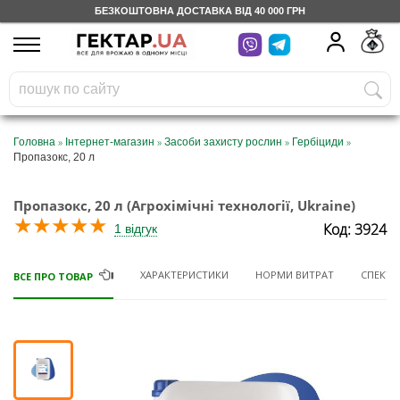
БЕЗКОШТОВНА ДОСТАВКА ВІД 40 000 ГРН
UA
RU
На вашому
грн
бонусному рахунку
Безкоштовно по Україні
»
»
»
»
Головна
Інтернет-магазин
Засоби захисту рослин
Гербіциди
Пропазокс, 20 л
0 800 203 302
Пропазокс, 20 л (Агрохімічні технології, Ukraine)
Категорії
★
★
★
★
★
Код: 3924
1 відгук
Щоденник
ХАРАКТЕРИСТИКИ
НОРМИ ВИТРАТ
СПЕКТР 
ВСЕ ПРО ТОВАР
Доставка
Відгуки