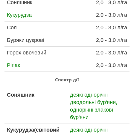
Соняшник
2,0 - 3,0 л/га
Кукурудза
2,0 - 3,0 л/га
Соя
2,0 - 3,0 л/га
Буряки цукрові
2,0 - 3,0 л/га
Горох овочевий
2,0 - 3,0 л/га
Ріпак
2,0 - 3,0 л/га
Спектр дії
Соняшник
деякі однорічні
дводольні бур'яни,
однорічні злакові
бур'яни
Кукурудза(світовий
деякі однорічні