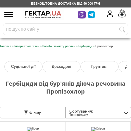
БЕЗКОШТОВНА ДОСТАВКА ВІД 40 000 ГРН
UA
RU
На вашому
грн
бонусному рахунку
Безкоштовно по Україні
»
»
»
»
Головна
Інтернет-магазин
Засоби захисту рослин
Гербіциди
Пропізохлор
0 800 203 302
Суцільної дії
Досходові
Грунтові
Дл
Категорії
Гербіциди від бур'янів діюча речовина
Щоденник
Пропізохлор
Доставка
Сортування:
Фільтр
Топ продажу
Відгуки