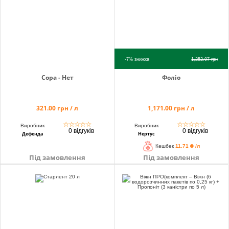
-7%
знижка
1,252.97
грн
Сора - Нет
Фоліо
321.00 грн / л
1,171.00 грн / л
☆
☆
☆
☆
☆
☆
☆
☆
☆
☆
Виробник
Виробник
0 відгуків
0 відгуків
Дефенда
Нертус
Кешбек
11.71 ₴ /л
Під замовлення
Під замовлення