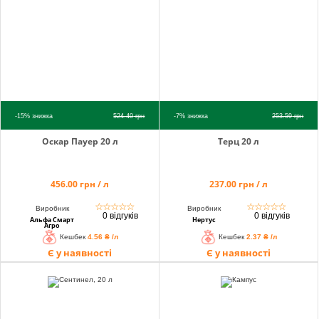
-15%
знижка
524.40
грн
-7%
знижка
253.59
грн
Оскар Пауер 20 л
Терц 20 л
456.00 грн / л
237.00 грн / л
☆
☆
☆
☆
☆
☆
☆
☆
☆
☆
Виробник
Виробник
0 відгуків
0 відгуків
Альфа Смарт
Нертус
Агро
Кешбек
4.56 ₴ /л
Кешбек
2.37 ₴ /л
Є у наявності
Є у наявності