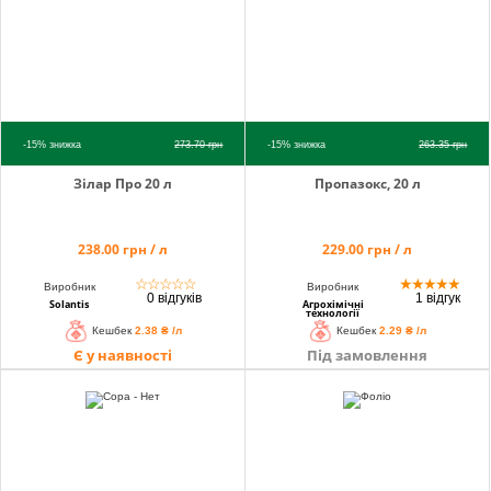
-15%
знижка
273.70
грн
-15%
знижка
263.35
грн
Зілар Про 20 л
Пропазокс, 20 л
238.00 грн / л
229.00 грн / л
☆
☆
☆
☆
☆
★
★
★
★
★
Виробник
Виробник
0 відгуків
1 відгук
Solantis
Агрохімічні
технології
Кешбек
2.38 ₴ /л
Кешбек
2.29 ₴ /л
Є у наявності
Під замовлення