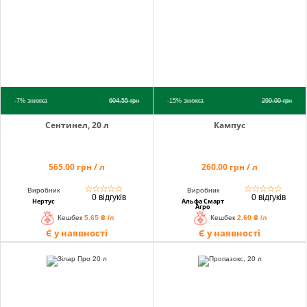
-7%
знижка
604.55
грн
-15%
знижка
299.00
грн
Сентинел, 20 л
Кампус
565.00 грн / л
260.00 грн / л
☆
☆
☆
☆
☆
☆
☆
☆
☆
☆
Виробник
Виробник
0 відгуків
0 відгуків
Нертус
Альфа Смарт
Агро
Кешбек
5.65 ₴ /л
Кешбек
2.60 ₴ /л
Є у наявності
Є у наявності