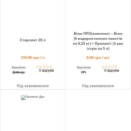
Віжн ПРО(комплект – Віжн
(6 водорозчинних пакетів
Старлент 20 л
по 0,25 кг) + Пропоніт (3 кан
істри по 5 л)
310.00 грн / л
0.00 грн / шт
☆
☆
☆
☆
☆
☆
☆
☆
☆
☆
Виробник
Виробник
0 відгуків
0 відгуків
Дефенда
UPL
Під замовлення
Під замовлення