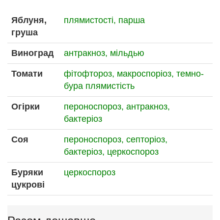
Яблуня,
плямистості,
парша
груша
Виноград
антракноз,
мільдью
Томати
фітофтороз,
макроспоріоз,
темно-
бура плямистість
Огірки
пероноспороз,
антракноз,
бактеріоз
Соя
пероноспороз,
септоріоз,
бактеріоз,
церкоспороз
Буряки
церкоспороз
цукрові