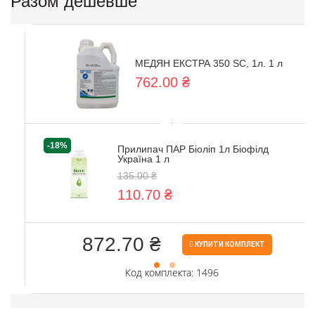
Разом дешевше
МЕДЯН ЕКСТРА 350 SC, 1л. 1 л
762.00 ₴
+
-18%
Прилипач ПАР Біоліп 1л Біофілд
Україна 1 л
135.00 ₴
110.70 ₴
872.70 ₴
КУПИТИ КОМПЛЕКТ
Код комплекта: 1496