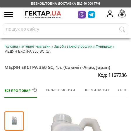
БЕЗКОШТОВНА ДОСТАВКА ВІД 40 000 ГРН
UA
RU
На вашому
грн
бонусному рахунку
Безкоштовно по Україні
»
»
»
»
Головна
Інтернет-магазин
Засоби захисту рослин
Фунгіциди
МЕДЯН ЕКСТРА 350 SC, 1л.
0 800 203 302
МЕДЯН ЕКСТРА 350 SC, 1л. (Самміт-Агро, Japan)
Категорії
Код: 1167236
Щоденник
ХАРАКТЕРИСТИКИ
НОРМИ ВИТРАТ
СПЕКТР 
ВСЕ ПРО ТОВАР
Доставка
Відгуки