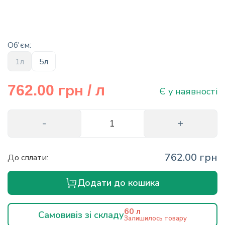
info@hectare.ua
Об'єм:
1л
5л
грн
762.00
/ л
Є у наявності
762.00 грн
До сплати:
Додати до кошика
60 л
Самовивіз зі складу
Залишилось товару