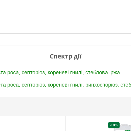
Спектр дії
та роса,
септоріоз,
кореневі гнилі,
стеблова іржа
та роса,
септоріоз,
кореневі гнилі,
ринхоспоріоз,
сте
-18%