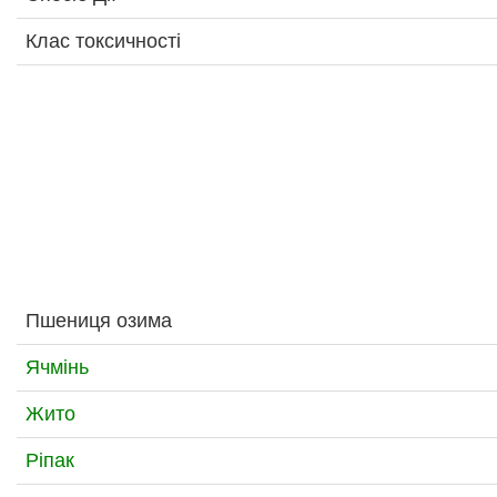
Клас токсичності
Пшениця озима
Ячмінь
Жито
Ріпак