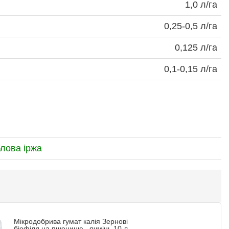
1,0 л/га
0,25-0,5 л/га
0,125 л/га
0,1-0,15 л/га
блова іржа
Мікродобрива гумат калія Зернові
біофілд на пшеницю , ячмінь 10 л