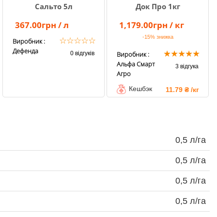
Сальто 5л
Док Про 1кг
367.00грн / л
1,179.00грн / кг
-15%
знижка
☆
☆
☆
☆
☆
Виробник :
Дефенда
★
★
★
★
★
0 відгуків
Виробник :
Альфа Смарт
3 відгука
Агро
Кешбэк
11.79 ₴ /кг
0,5 л/га
0,5 л/га
0,5 л/га
0,5 л/га