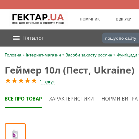
UA
RU
ПОМІЧНИК
ВІДГУКИ
На вашому
Каталог
грн
бонусному рахунку
»
»
»
Головна
Інтернет-магазин
Засоби захисту рослин
Фунгіциди
Категорії
Геймер 10л (Пест, Ukraine)
Щоденник
★
★
★
★
★
1 відгук
Доставка
ВСЕ ПРО ТОВАР
ХАРАКТЕРИСТИКИ
НОРМИ ВИТРА
Відгуки
Кошик