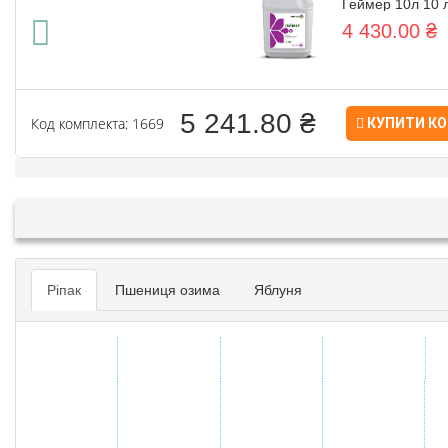
Геймер 10л 10 
4 430.00 ₴
5 241.80 ₴
Код комплекта: 1669
КУПИТИ К
Ріпак
Пшениця озима
Яблуня