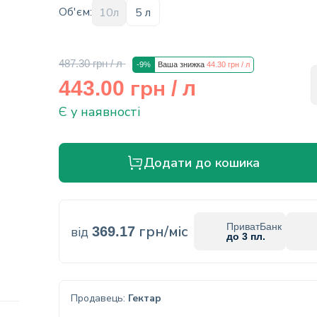
Об'єм:
10л
5 л
487.30 грн
/ л
-9%
Ваша знижка
44.30 грн
/ л
грн
443.00
/ л
Є у наявності
Додати до кошика
ПриватБанк
грн/міс
від
369.17
до 3 пл.
Продавець:
Гектар