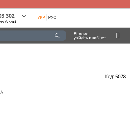
03 302
УКР
РУС
по Україні
Вітаємо,
увійдіть в кабінет
Код: 5078
ТА