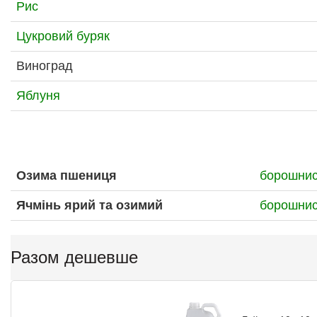
Рис
Цукровий буряк
Виноград
Яблуня
Озима пшениця
борошнис
Ячмінь ярий та озимий
борошнис
Разом дешевше