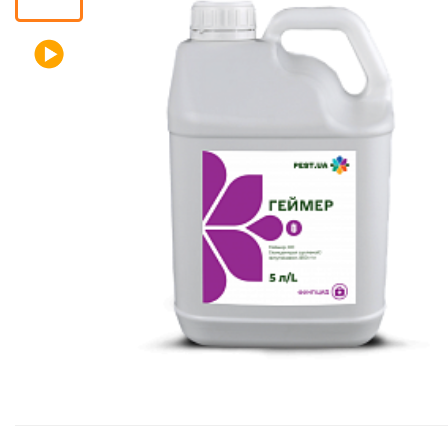
Помічник
0 800 203
302
Безкоштовно
по Україні
+38 (096) 733
733 0
+38 (066) 733
733 0
+38 (093) 733
733 0
info@hectare.ua