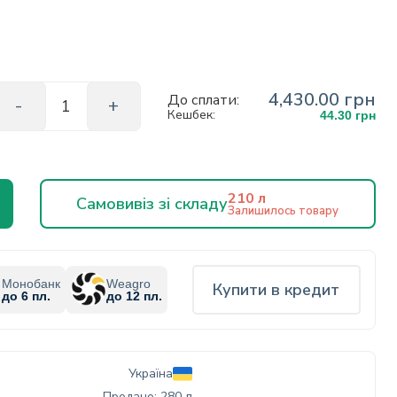
4,430.00 грн
До сплати:
Кешбек:
44.30 грн
210 л
Самовивіз зі складу
Залишилось товару
Монобанк
Weagro
Купити в кредит
до 6 пл.
до 12 пл.
Україна
Продано: 280 л