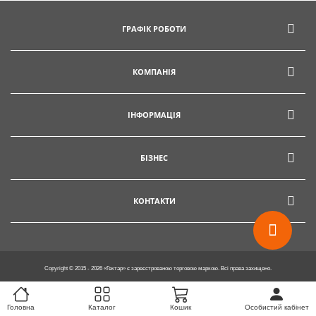
info@hectare.ua
ГРАФІК РОБОТИ
КОМПАНІЯ
ІНФОРМАЦІЯ
БІЗНЕС
КОНТАКТИ
Copyright © 2015 - 2026 «Гектар» є зареєстрованою торговою маркою. Всі права захищено.
Головна
Каталог
Кошик
Особистий кабінет