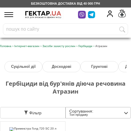
БЕЗКОШТОВНА ДОСТАВКА ВІД 40 000 ГРН
UA
RU
На вашому
грн
бонусному рахунку
Безкоштовно по Україні
»
»
»
»
Головна
Інтернет-магазин
Засоби захисту рослин
Гербіциди
Атразин
0 800 203 302
Суцільної дії
Досходові
Грунтові
Дл
Категорії
Гербіциди від бур'янів діюча речовина
Щоденник
Атразин
Доставка
Сортування:
Фільтр
Топ продажу
Відгуки