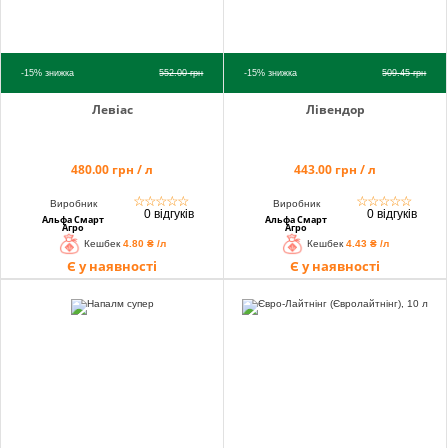
-15%
знижка
552.00
грн
-15%
знижка
509.45
грн
Левіас
Лівендор
480.00 грн / л
443.00 грн / л
☆
☆
☆
☆
☆
☆
☆
☆
☆
☆
Виробник
Виробник
0 відгуків
0 відгуків
Альфа Смарт
Альфа Смарт
Агро
Агро
Кешбек
4.80 ₴ /л
Кешбек
4.43 ₴ /л
Є у наявності
Є у наявності