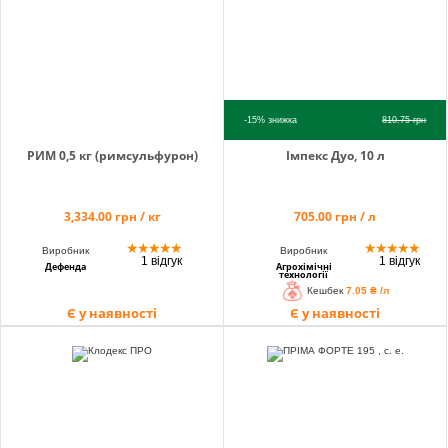
-15%
знижка
810.75
грн
РИМ 0,5 кг (римсульфурон)
Імпекс Дуо, 10 л
3,334.00 грн / кг
705.00 грн / л
★
★
★
★
★
★
★
★
★
★
Виробник
Виробник
1 відгук
1 відгук
Дефенда
Агрохімічні
технології
Кешбек
7.05 ₴ /л
Є у наявності
Є у наявності