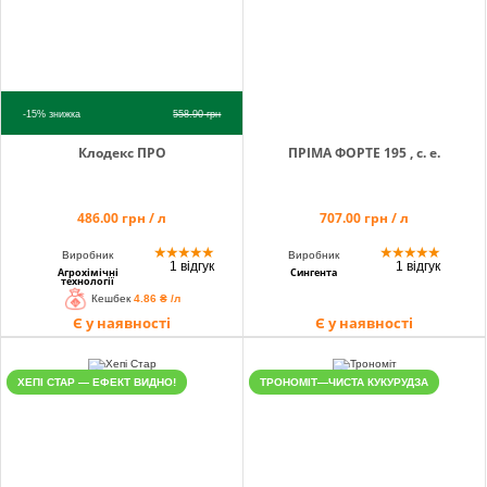
-15%
знижка
558.90
грн
Клодекс ПРО
ПРІМА ФОРТЕ 195 , с. е.
486.00 грн / л
707.00 грн / л
★
★
★
★
★
★
★
★
★
★
Виробник
Виробник
1 відгук
1 відгук
Агрохімічні
Сингента
технології
Кешбек
4.86 ₴ /л
Є у наявності
Є у наявності
ХЕПІ СТАР — ЕФЕКТ ВИДНО!
ТРОНОМІТ—ЧИСТА КУКУРУДЗА