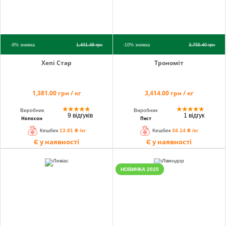
-8%
знижка
1,491.48
грн
-10%
знижка
3,755.40
грн
Хепі Стар
Трономіт
1,381.00 грн / кг
3,414.00 грн / кг
★
★
★
★
★
★
★
★
★
★
Виробник
Виробник
9 відгуків
1 відгук
Нопосон
Пест
Кешбек
13.81 ₴ /кг
Кешбек
34.14 ₴ /кг
Є у наявності
Є у наявності
НОВИНКА 2025