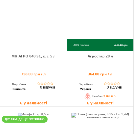
info@hectare.ua
-10%
знижка
400.40
грн
МІЛАГРО 040 SC, к. с. 5 л
Агростар 20 л
758.00 грн / л
364.00 грн / л
☆
☆
☆
☆
☆
☆
☆
☆
☆
☆
Виробник
Виробник
0 відгуків
0 відгуків
Сингента
Укравіт
Кешбек
3.64 ₴ /л
Є у наявності
Є у наявності
ДІЄ ТАМ, ДЕ ЦЕ ПОТРІБНО