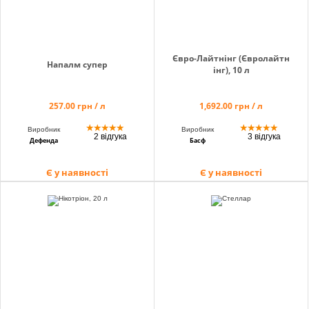
Євро-Лайтнінг (Євролайтн
Напалм супер
інг), 10 л
257.00 грн / л
1,692.00 грн / л
★
★
★
★
★
★
★
★
★
★
Виробник
Виробник
2 відгука
3 відгука
Дефенда
Басф
Є у наявності
Є у наявності