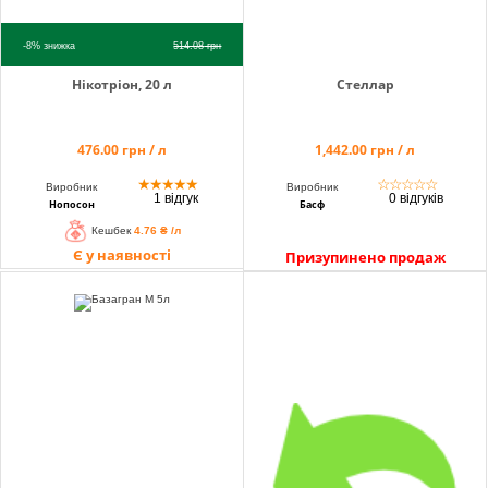
-8%
знижка
514.08
грн
Нікотріон, 20 л
Стеллар
476.00 грн / л
1,442.00 грн / л
★
★
★
★
★
☆
☆
☆
☆
☆
Виробник
Виробник
1 відгук
0 відгуків
Нопосон
Басф
Кешбек
4.76 ₴ /л
Є у наявності
Призупинено продаж