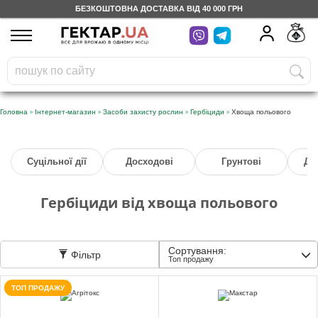
БЕЗКОШТОВНА ДОСТАВКА ВІД 40 000 ГРН
UA
RU
На вашому
грн
бонусному рахунку
Безкоштовно по Україні
»
»
»
»
Головна
Інтернет-магазин
Засоби захисту рослин
Гербіциди
Хвоща польового
0 800 203 302
Суцільної дії
Досходові
Грунтові
Дл
Категорії
Гербіциди від хвоща польового
Щоденник
Сортування:
Фільтр
Доставка
Топ продажу
ТОП ПРОДАЖУ
Відгуки