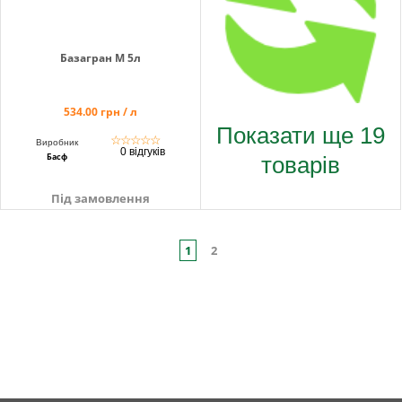
Базагран М 5л
534.00 грн / л
Показати ще 19
☆
☆
☆
☆
☆
Виробник
0 відгуків
товарів
Басф
Під замовлення
1
2