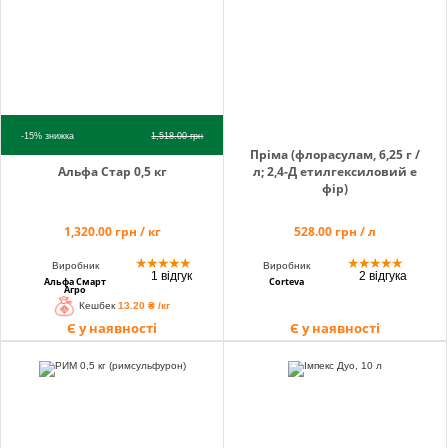
-15%
знижка
1,518.00
грн
Пріма (флорасулам, 6,25 г /
Альфа Стар 0,5 кг
л; 2,4-Д етилгексиловий е
фір)
1,320.00 грн / кг
528.00 грн / л
★
★
★
★
★
★
★
★
★
★
Виробник
Виробник
1 відгук
2 відгука
Альфа Смарт
Corteva
Агро
Кешбек
13.20 ₴ /кг
Є у наявності
Є у наявності