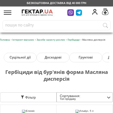
БЕЗКОШТОВНА ДОСТАВКА ВІД 40 000 ГРН
UA
RU
На вашому
грн
бонусному рахунку
Безкоштовно по Україні
»
»
»
»
Головна
Інтернет-магазин
Засоби захисту рослин
Гербіциди
Масляна дисперсія
0 800 203 302
Суцільної дії
Досходові
Грунтові
Дл
Категорії
Гербіциди від бур'янів форма Масляна
Щоденник
дисперсія
Доставка
Сортування:
Фільтр
Топ продажу
Відгуки