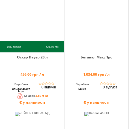
-15%
знижка
524.40
грн
Оскар Пауер 20 л
Бетанал МаксПро
456.00 грн / л
1,034.00 грн / л
☆
☆
☆
☆
☆
☆
☆
☆
☆
☆
Виробник
Виробник
0 відгуків
0 відгуків
Альфа Смарт
Байєр
Агро
Кешбек
4.56 ₴ /л
Є у наявності
Є у наявності