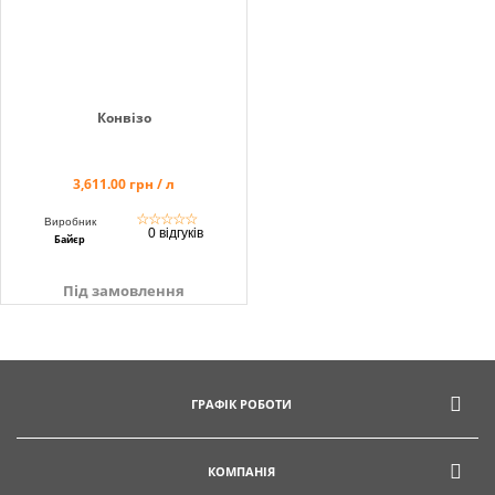
Конвізо
3,611.00 грн / л
☆
☆
☆
☆
☆
Виробник
0 відгуків
Байєр
Під замовлення
ГРАФІК РОБОТИ
КОМПАНІЯ