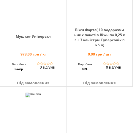
Віжн Форте( 10 водорозчи
нних пакетів Віжн по 0,25 к
Мушкет Універсал
г + 3 каністри Суперсонік п
о 5 л)
973.00 грн / кг
0.00 грн / шт
☆
☆
☆
☆
☆
☆
☆
☆
☆
☆
Виробник
Виробник
0 відгуків
0 відгуків
Байєр
UPL
Під замовлення
Під замовлення