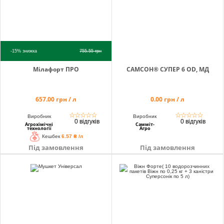
-15%
знижка
755.55
грн
Мілафорт ПРО
САМСОН® СУПЕР 6 OD, МД
657.00 грн / л
0.00 грн / л
☆
☆
☆
☆
☆
☆
☆
☆
☆
☆
Виробник
Виробник
0 відгуків
0 відгуків
Агрохімічні
Самміт-
технології
Агро
Кешбек
6.57 ₴ /л
Під замовлення
Під замовлення