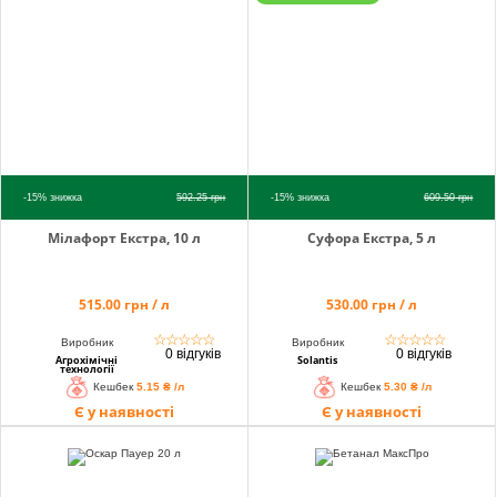
info@hectare.ua
-15%
знижка
592.25
грн
-15%
знижка
609.50
грн
Мілафорт Екстра, 10 л
Суфора Екстра, 5 л
515.00 грн / л
530.00 грн / л
☆
☆
☆
☆
☆
☆
☆
☆
☆
☆
Виробник
Виробник
0 відгуків
0 відгуків
Агрохімічні
Solantis
технології
Кешбек
5.15 ₴ /л
Кешбек
5.30 ₴ /л
Є у наявності
Є у наявності