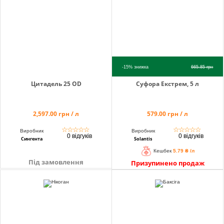
-15%
знижка
665.85
грн
Цитадель 25 OD
Суфора Екстрем, 5 л
2,597.00 грн / л
579.00 грн / л
☆
☆
☆
☆
☆
☆
☆
☆
☆
☆
Виробник
Виробник
0 відгуків
0 відгуків
Сингента
Solantis
Кешбек
5.79 ₴ /л
Під замовлення
Призупинено продаж