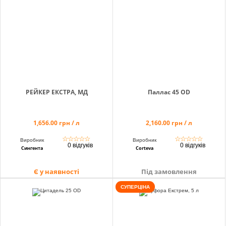
РЕЙКЕР ЕКСТРА, МД
Паллас 45 OD
1,656.00 грн / л
2,160.00 грн / л
☆
☆
☆
☆
☆
☆
☆
☆
☆
☆
Виробник
Виробник
0 відгуків
0 відгуків
Сингента
Corteva
Є у наявності
Під замовлення
СУПЕРЦІНА