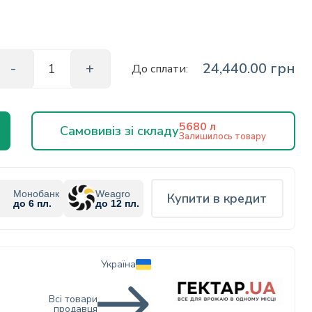
24,440.00 грн
До сплати:
5680 л
Самовивіз зі складу
Залишилось товару
Монобанк
Weagro
Купити в кредит
до 6 пл.
до 12 пл.
Україна
Всі товари
продавця