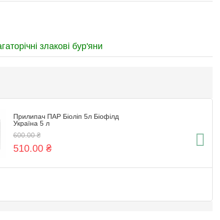
агаторічні злакові бур'яни
Прилипач ПАР Біоліп 5л Біофілд
Україна 5 л
600.00 ₴
510.00 ₴