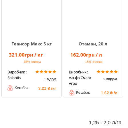
Глансор Макс 5 кг
Отаман, 20 л
321.00грн / кг
162.00грн / л
-15%
знижка
-15%
знижка
★
★
★
★
★
★
★
★
★
★
Виробник :
Виробник :
Solantis
Альфа Смарт
1 відгук
2 відгука
Агро
Кешбэк
3.21 ₴ /кг
Кешбэк
1.62 ₴ /л
1,25 - 2,0 л/га