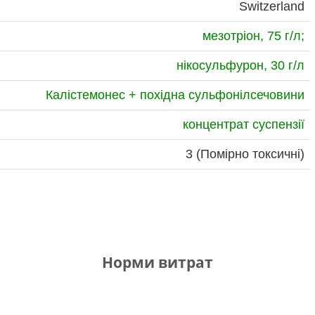
Switzerland
мезотріон, 75 г/л;
нікосульфурон, 30 г/л
Калістемонес + похідна сульфонілсечовини
концентрат суспензії
3 (Помірно токсичні)
Норми витрат