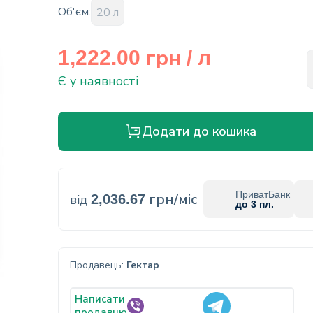
Об'єм:
20 л
грн
1,222.00
/ л
Є у наявності
Додати до кошика
ПриватБанк
грн/міс
від
2,036.67
до 3 пл.
Продавець:
Гектар
Написати
продавцю