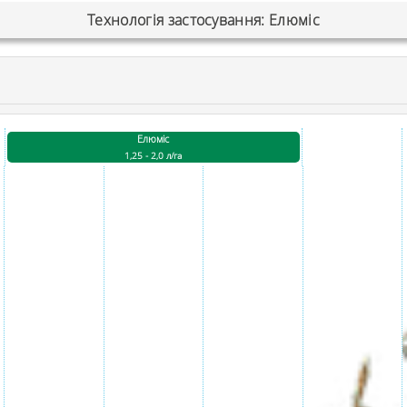
Технологія застосування: Елюміс
Елюміс
1,25 - 2,0 л/га