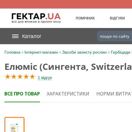
UA
RU
ПОМІЧНИК
ВІДГУКИ
На вашому
Каталог
грн
бонусному рахунку
»
»
»
Головна
Інтернет-магазин
Засоби захисту рослин
Гербіциди
Категорії
Елюміс (Сингента, Switzerl
Щоденник
★
★
★
★
★
1 відгук
Доставка
ВСЕ ПРО ТОВАР
ХАРАКТЕРИСТИКИ
НОРМИ ВИТРА
Відгуки
Кошик