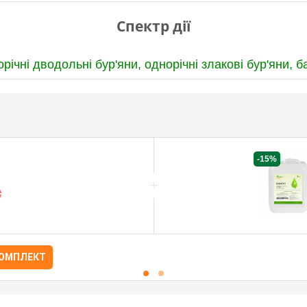
Спектр дії
орічні дводольні бур'яни,
однорічні злакові бур'яни,
б
-15%
+
₴
КОМПЛЕКТ