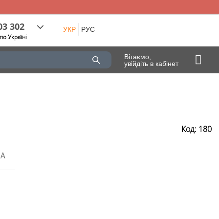
03 302
УКР
РУС
по Україні
Вітаємо,
увійдіть в кабінет
Код: 180
ТА