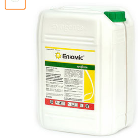
Помічник
0 800 203
302
Безкоштовно
по Україні
+38 (096) 733
733 0
+38 (066) 733
733 0
+38 (093) 733
733 0
info@hectare.ua