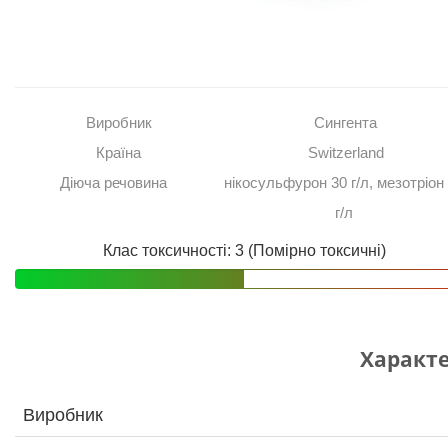
Виробник
Сингента
Країна
Switzerland
Діюча речовина
нікосульфурон 30 г/л, мезотріон
г/л
Клас токсичності: 3 (Помірно токсичні)
Характ
Виробник