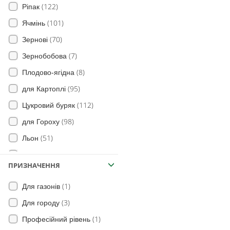
(122)
(52)
Овес дикий (вівсюг)
Ріпак
(101)
(6)
Грястиця збірна
Ячмінь
(70)
(10)
Егілопс циліндричний
Зернові
(7)
(4)
Кипець гребінчастий
Зернобобова
(8)
(13)
Ячмінь мишачий
Плодово-ягідна
(95)
Падалиця культурних злаків
для Картоплі
(41)
(112)
Цукровий буряк
(49)
Свинорий пальчастий
(98)
для Гороху
(2)
Всі види щетинника
(51)
Льон
(1)
Келерія
(15)
Рис
(29)
ПРИЗНАЧЕННЯ
Стоколос безостий
(7)
Огірок
(11)
Горець
(1)
Для газонів
(205)
для Сої
(14)
Райграс
(3)
Для городу
(43)
для Цибулі
(18)
сорго двоколірне
(1)
Професійний рівень
(46)
Морква