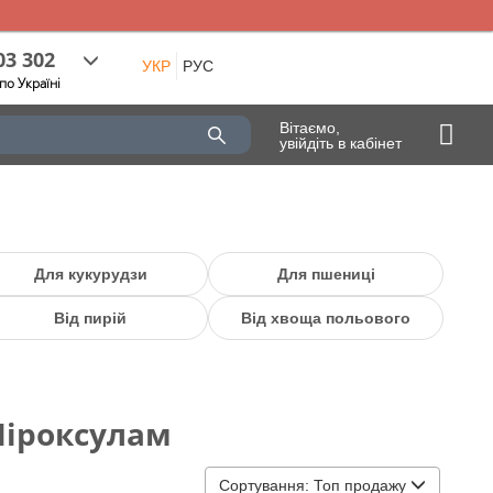
03 302
УКР
РУС
по Україні
Вітаємо,
увійдіть в кабінет
Для кукурудзи
Для пшениці
Від пирій
Від хвоща польового
Піроксулам
Сортування:
Топ продажу