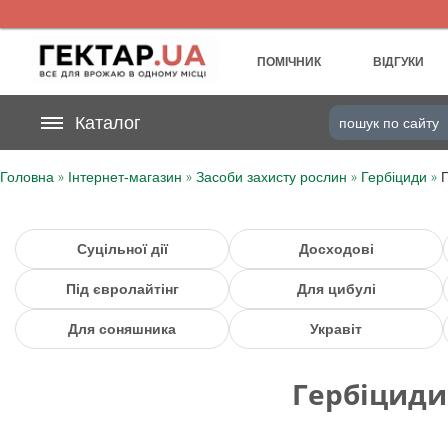
UA
RU
ПОМІЧНИК
ВІДГУКИ
На вашому
Каталог
грн
бонусному рахунку
»
»
»
»
Головна
Інтернет-магазин
Засоби захисту рослин
Гербіциди
Категорії
Щоденник
Суцільної дії
Досходові
Під євролайтінг
Для цибулі
Доставка
Для соняшника
Укравіт
Відгуки
Гербіциди
Кошик