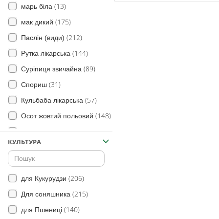
(13)
марь біла
(175)
мак дикий
(212)
Паслін (види)
(144)
Рутка лікарська
(89)
Суріпиця звичайна
(31)
Спориш
(57)
Кульбаба лікарська
(148)
Осот жовтий польовий
(83)
Молочай
КУЛЬТУРА
(6)
Коноплі дикі
(18)
Цикорій дикий
(206)
(34)
Злинка канадська
для Кукурудзи
(215)
(30)
Сокирки польові
Для соняшника
(3)
(140)
Дзвінець
для Пшениці