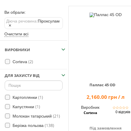
Помічник
Ви обрали:
Діюча речовина:
Піроксулам
0 800 203
Очистити всі
302
Безкоштовно
по Україні
ВИРОБНИКИ
+38 (096) 733
(2)
Corteva
733 0
+38 (066) 733
733 0
ДЛЯ ЗАХИСТУ ВІД
+38 (093) 733
Паллас 45 OD
733 0
2,160.00 грн / л
(1)
Картоплянки
info@hectare.ua
(1)
Капустянки
Виробник
☆
☆
☆
☆
☆
0 відгуків
Corteva
(21)
Молокан татарський
(138)
Берізка польова
Під замовлення