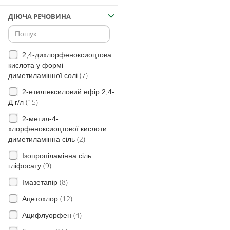
(18)
Куколиця
ДІЮЧА РЕЧОВИНА
(15)
Елевзина індійська
(20)
Росичка(види)
(13)
Роман собачий
2,4-дихлорфеноксиоцтова
кислота у формі
(111)
Грицики звичайні
(7)
диметиламінної солі
(2)
Комеліна
2-етилгексиловий ефір 2,4-
(15)
Д г/л
(15)
Гібіскус трійчастий
2-метил-4-
(31)
Сухоребрик лікарський
хлорфеноксиоцтової кислоти
(1)
Чорнобривці
(2)
диметиламінна сіль
Падалиця традиційного
Ізопропіламінна сіль
(76)
соняшнику
(9)
гліфосату
Падалиця традиційного
(8)
Імазетапір
(53)
ріпаку
(12)
Ацетохлор
(19)
Череда трироздільна
(4)
Ацифлуорфен
(12)
Біфора промениста