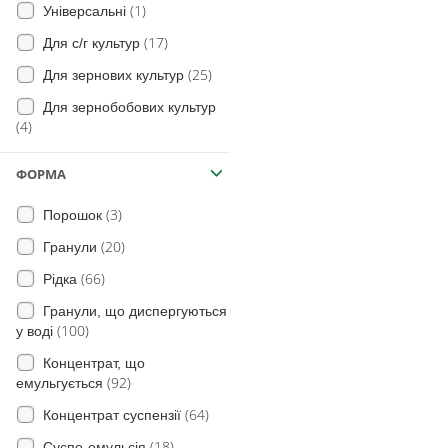
(8)
райграс пасовищний
(1)
Універсальні
(18)
Овочі
(2)
манжетка польова
(17)
Для с/г культур
(4)
Яблуня
(19)
жабрій жорсткий
(25)
Для зернових культур
(12)
для Винограду
(269)
Лобода (види)
Для зернобобових культур
(26)
Томат
(4)
(209)
амброзія полинолиста
(1)
Полуниця
(144)
глуха кропива
(1)
ФОРМА
Хміль
(47)
щавель
(10)
Гірчиця
(3)
Порошок
(40)
Просо волосовидне
(7)
Нут
(20)
Гранули
(113)
Пирій повзучий
(4)
Петрушка
(66)
Рідка
Пальчатка криваво-червона
(16)
Сорго
(63)
Гранули, що диспергуються
(100)
у воді
(9)
Люцерна
(9)
Сить
Концентрат, що
(8)
Просо
(29)
Дурман смердючий
(92)
емульгується
(12)
Овес
(120)
Канатник Теофраста
(64)
Концентрат суспензії
(17)
Жито
(11)
М'ята
(18)
Суспо-емульсія