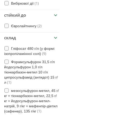
(3)
Томати безрозсадні
(46)
Осот шорсткий
(1)
Вибіркової дії
(2)
Коріандр
(2)
Колосняк
СТІЙКИЙ ДО
(1)
Плодові
(15)
Очерет звичайний
(3)
на Гречку
(2)
Євролайтнингу
(11)
Лопух великий
(39)
Кукурудза
(14)
Чина бульбиста
СКЛАД
(56)
Герань
Гліфосат 480 г/л (у формі
(34)
Горобейник польовий
(9)
ізопропіламінної солі)
(15)
щавель горобиний
Форамсульфурон 31,5 г/л
йодосульфурон 1,0 г/л
(13)
щавель кучерявий
тієнкарбазон-метил 10 г/л
(11)
щавель туполистий
ципросульфамід (антидот) 15 г/
(1)
л
(71)
незабудка польова
мезосульфурон-метил, 45 г/
(6)
кохія вінична
кг + тієнкарбазон-метил, 22,5 г/
(7)
кг + йодосульфурон-метил-
Дескуранія
натрій, 9 г/кг + мефенпір-діетил
(3)
Злинка
(1)
(сафенер), 135 г/кг