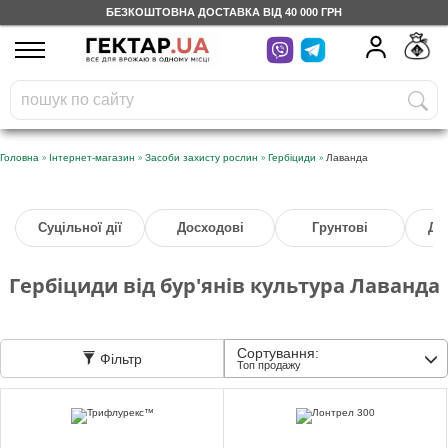
БЕЗКОШТОВНА ДОСТАВКА ВІД 40 000 ГРН
UA
RU
На вашому
грн
бонусному рахунку
Безкоштовно по Україні
»
»
»
»
Головна
Інтернет-магазин
Засоби захисту рослин
Гербіциди
Лаванда
0 800 203 302
Суцільної дії
Досходові
Грунтові
Дл
Категорії
Гербіциди від бур'янів культура Лаванда
Щоденник
Сортування:
Фільтр
Доставка
Топ продажу
Відгуки