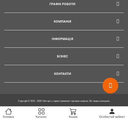
ГРАФІК РОБОТИ
info@hectare.ua
КОМПАНІЯ
ІНФОРМАЦІЯ
БІЗНЕС
КОНТАКТИ
Copyright © 2015 - 2026 «Гектар» є зареєстрованою торговою маркою. Всі права захищено.
Головна
Каталог
Кошик
Особистий кабінет