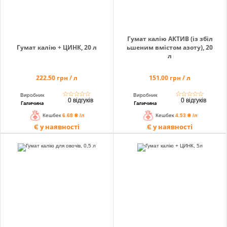
Гумат калію АКТИВ (із збіл
Гумат калію + ЦИНК, 20 л
ьшеним вмістом азоту), 20
л
222.50 грн / л
151.00 грн / л
☆
☆
☆
☆
☆
☆
☆
☆
☆
☆
Виробник
Виробник
0 відгуків
0 відгуків
Галичина
Галичина
Кешбек
6.68 ₴ /л
Кешбек
4.53 ₴ /л
Є у наявності
Є у наявності