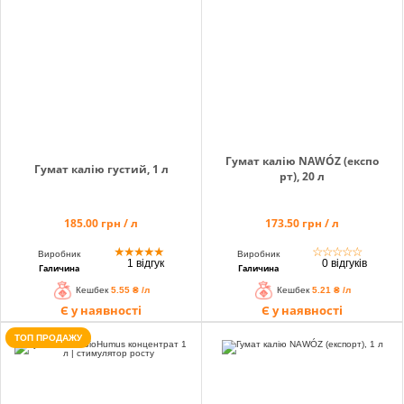
info@hectare.ua
Гумат калію NAWÓZ (експо
Гумат калію густий, 1 л
рт), 20 л
185.00 грн / л
173.50 грн / л
★
★
★
★
★
☆
☆
☆
☆
☆
Виробник
Виробник
1 відгук
0 відгуків
Галичина
Галичина
Кешбек
5.55 ₴ /л
Кешбек
5.21 ₴ /л
Є у наявності
Є у наявності
ТОП ПРОДАЖУ