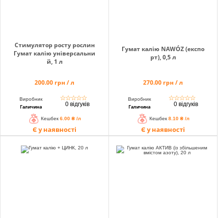
Стимулятор росту рослин
Гумат калію NAWÓZ (експо
Гумат калію універсальни
рт), 0,5 л
й, 1 л
200.00 грн / л
270.00 грн / л
☆
☆
☆
☆
☆
☆
☆
☆
☆
☆
Виробник
Виробник
0 відгуків
0 відгуків
Галичина
Галичина
Кешбек
6.00 ₴ /л
Кешбек
8.10 ₴ /л
Є у наявності
Є у наявності