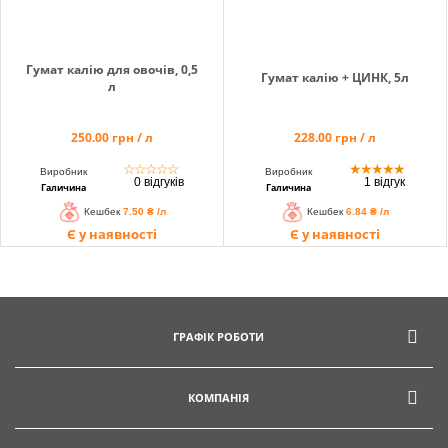
Гумат калію для овочів, 0,5
Гумат калію + ЦИНК, 5л
л
250.00 грн / л
228.00 грн / л
☆
☆
☆
☆
☆
★
★
★
★
★
Виробник
Виробник
0 відгуків
1 відгук
Галичина
Галичина
Кешбек
7.50 ₴ /л
Кешбек
6.84 ₴ /л
Є у наявності
Є у наявності
ГРАФІК РОБОТИ
КОМПАНІЯ