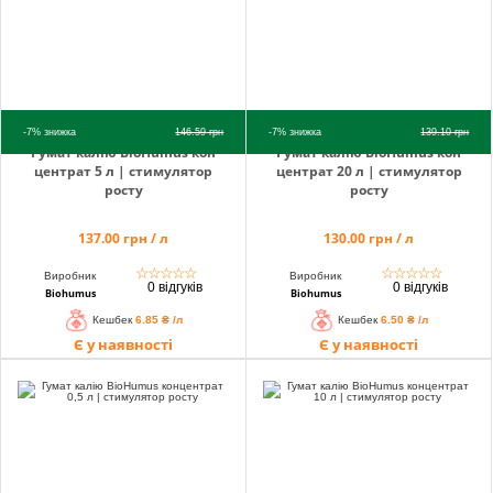
-7%
знижка
146.59
грн
-7%
знижка
139.10
грн
Гумат калію BioHumus кон
Гумат калію BioHumus кон
центрат 5 л | стимулятор
центрат 20 л | стимулятор
росту
росту
137.00 грн / л
130.00 грн / л
☆
☆
☆
☆
☆
☆
☆
☆
☆
☆
Виробник
Виробник
0 відгуків
0 відгуків
Biohumus
Biohumus
Кешбек
6.85 ₴ /л
Кешбек
6.50 ₴ /л
Є у наявності
Є у наявності