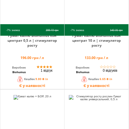
-7%
знижка
209.72
грн
-7%
знижка
142.31
грн
Гумат калію BioHumus кон
Гумат калію BioHumus кон
центрат 0,5 л | стимулятор
центрат 10 л | стимулятор
росту
росту
196.00 грн / л
133.00 грн / л
★
★
★
★
★
☆
☆
☆
☆
☆
Виробник
Виробник
1 відгук
0 відгуків
Biohumus
Biohumus
Кешбек
9.80 ₴ /л
Кешбек
6.65 ₴ /л
Є у наявності
Є у наявності