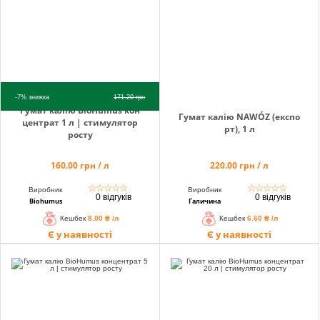
-7%
знижка
171.20
грн
Гумат калію BioHumus кон
Гумат калію NAWÓZ (експо
центрат 1 л | стимулятор
рт), 1 л
росту
160.00 грн / л
220.00 грн / л
☆
☆
☆
☆
☆
☆
☆
☆
☆
☆
Виробник
Виробник
0 відгуків
0 відгуків
Biohumus
Галичина
Кешбек
8.00 ₴ /л
Кешбек
6.60 ₴ /л
Є у наявності
Є у наявності