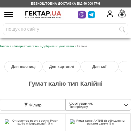
БЕЗКОШТОВНА ДОСТАВКА ВІД 40 000 ГРН
UA
RU
На вашому
грн
бонусному рахунку
Безкоштовно по Україні
»
»
»
»
Головна
Інтернет-магазин
Добрива
Гумат калію
Калійні
0 800 203 302
Для пшениці
Для картоплі
Для сої
Д
Категорії
Гумат калію тип Калійні
Щоденник
Сортування:
Фільтр
Доставка
Топ продажу
Відгуки