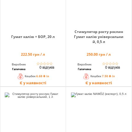
Стимулятор росту рослин
Гумат калію + БОР, 20 л
Гумат калію універсальни
й, 0,5 л
222.50 грн / л
250.00 грн / л
☆
☆
☆
☆
☆
☆
☆
☆
☆
☆
Виробник
Виробник
0 відгуків
0 відгуків
Галичина
Галичина
Кешбек
6.68 ₴ /л
Кешбек
7.50 ₴ /л
Є у наявності
Є у наявності