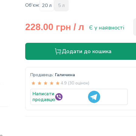
Об'єм:
20 л
5 л
грн
228.00
/ л
Є у наявності
Додати до кошика
Продавець:
Галичина
4.9 (30 оцінок)
Написати
продавцю
не