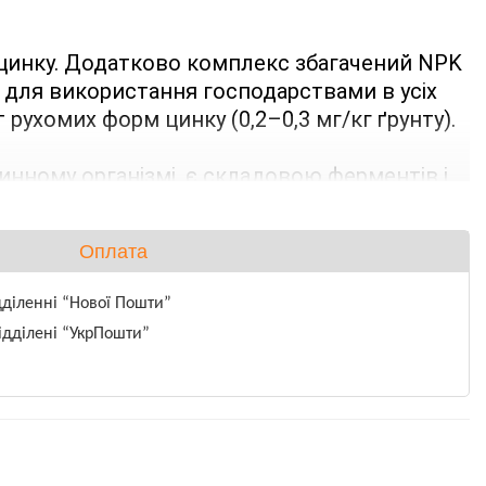
и цинку. Додатково комплекс збагачений NPK 
 для використання господарствами в усіх 
ухомих форм цинку (0,2–0,3 мг/кг ґрунту).
нному організмі, є складовою ферментів і 
цинку підвищується синтез сахарози, 
Оплата
дділенні “Нової Пошти”
ідділені “УкрПошти”
ослинами на 
90%
.