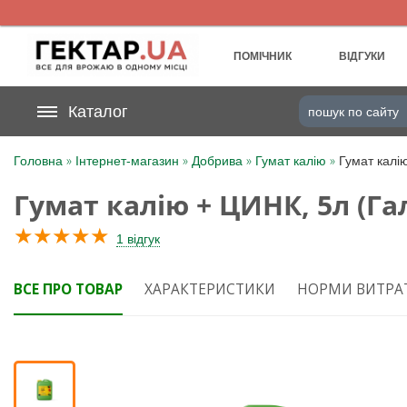
UA
RU
ПОМІЧНИК
ВІДГУКИ
На вашому
Каталог
грн
бонусному рахунку
»
»
»
»
Головна
Інтернет-магазин
Добрива
Гумат калію
Гумат калі
Категорії
Гумат калію + ЦИНК, 5л (Га
Щоденник
★
★
★
★
★
1 відгук
Доставка
ВСЕ ПРО ТОВАР
ХАРАКТЕРИСТИКИ
НОРМИ ВИТРА
Відгуки
Кошик