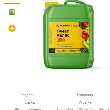
Помічник
0 800 203
302
Безкоштовно
по Україні
+38 (096) 733
733 0
+38 (066) 733
733 0
+38 (093) 733
733 0
info@hectare.ua
Продавець
Галичина
Країна
Україна
Діюча речовина
Цинк (Zn) – 100 г/л. Азот (N) – 