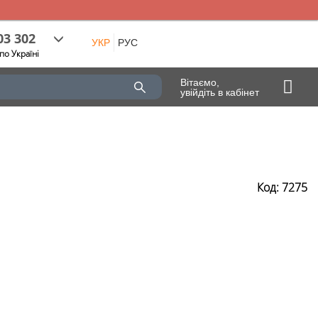
03 302
УКР
РУС
по Україні
Вітаємо,
увійдіть в кабінет
Код: 7275