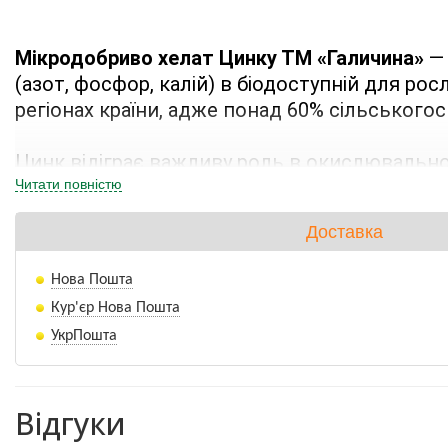
Мікродобриво хелат Цинку ТМ «Галичина»
 —
(азот, фосфор, калій) в біодоступній для р
регіонах країни, адже понад 60% сільського
Цинк відіграє важливу роль в окислювально-
безпосередньо бере участь в утворенні хлоро
Читати повністю
крохмалю, загальний вміст вуглеводів та бі
Доставка
Переваги добрива:
Нова Пошта
Кур'єр Нова Пошта
УкрПошта
Особливістю добрива є його хелатна фо
Відгуки