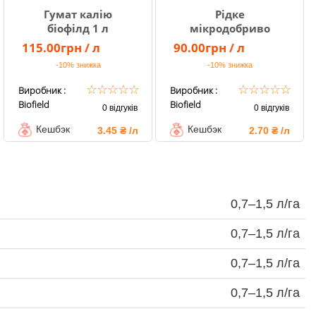
Гумат калію
Рідке
біофілд 1 л
мікродобриво
Гумат калію
115.00грн / л
90.00грн / л
біофілд
-10%
знижка
-10%
знижка
☆
☆
☆
☆
☆
☆
☆
☆
☆
☆
Виробник :
Виробник :
Biofield
Biofield
0 відгуків
0 відгуків
Кешбэк
Кешбэк
3.45 ₴ /л
2.70 ₴ /л
0,7–1,5 л/га
0,7–1,5 л/га
0,7–1,5 л/га
0,7–1,5 л/га