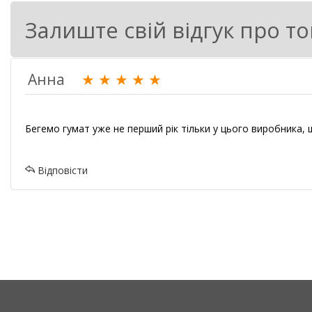
Підвищує ефективність запилення та жи
Залиште свій відгук про т
Спонукає активний ріст на стадіях вегета
Анна
★
★
★
★
★
Сприяє підвищенню посухо-, жаро- і хол
Бегемо гумат уже не перший рік тільки у цього виробника,
Відповісти
Стимулює коренеутворення, біосинтез х
Відсутність синтезу перехресних хімічн
Покращує стійкість рослин щодо уражен