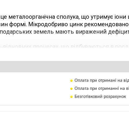
 це металоорганічна сполука, що утримує іон
ослин формі. Мікродобриво цинк рекомендовано
сподарських земель мають виражений дефіцит р
відновних процесах, що відбуваються в росли
філу, сприяє синтезу вітамінів. Під впливом 
лкових речовин.
Оплата при отримані на ві
Оплата при отриманні на в
Безготівковий розрахунок
рма, яка покращує засвоєння мікроелемента р