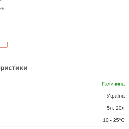
не
е
еристики
Галичина
Україна
5л, 20л
+10 - 25°С