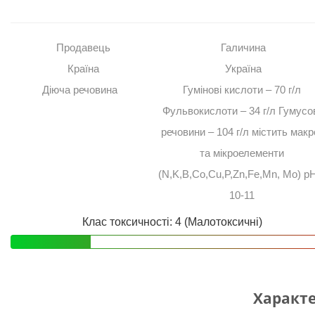
Продавець
Галичина
Країна
Україна
Діюча речовина
Гумінові кислоти – 70 г/л
Фульвокислоти – 34 г/л Гумусо
речовини – 104 г/л містить макр
та мікроелементи
(N,K,B,Co,Cu,P,Zn,Fe,Mn, Mo) p
10-11
Клас токсичності: 4 (Малотоксичні)
Характ