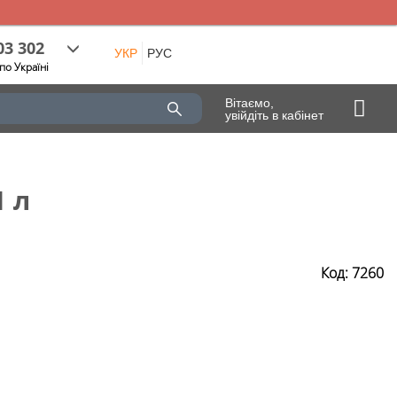
03 302
УКР
РУС
по Україні
Вітаємо,
увійдіть в кабінет
1 л
Код: 7260