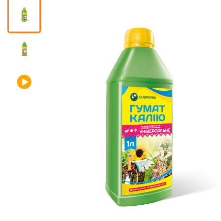
Помічник
0 800 203
302
Безкоштовно
по Україні
+38 (096) 733
733 0
+38 (066) 733
733 0
+38 (093) 733
733 0
info@hectare.ua