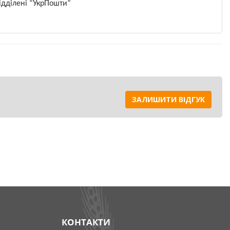
ідділені “УкрПошти”
ЗАЛИШИТИ ВІДГУК
ії
д вегетації:
чаток виходу в
чаток молочної
КОНТАКТИ
на 300 л води