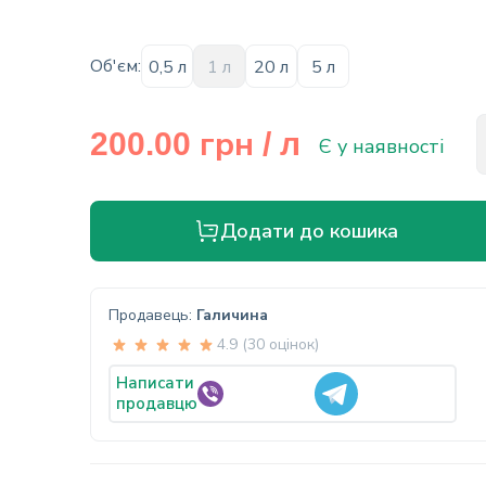
Об'єм:
0,5 л
1 л
20 л
5 л
грн
200.00
/ л
Є у наявності
Додати до кошика
Продавець:
Галичина
4.9 (30 оцінок)
Написати
продавцю