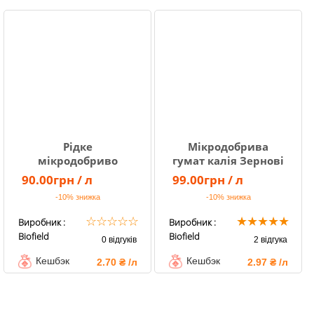
Рідке
Мікродобрива
мікродобриво
гумат калія Зернові
Гумат калію
біофілд на
90.00грн / л
99.00грн / л
біофілд
пшеницю , ячмінь
-10%
знижка
-10%
знижка
☆
☆
☆
☆
☆
★
★
★
★
★
Виробник :
Виробник :
Biofield
Biofield
0 відгуків
2 відгука
Кешбэк
Кешбэк
2.70 ₴ /л
2.97 ₴ /л