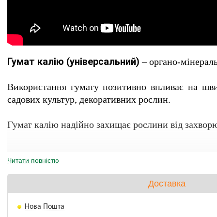
Гумат калію (універсальний) 
– органо-мінераль
Використання гумату позитивно впливає на швид
садових культур, декоративних рослин.
Гумат калію надійно захищає рослини від захвор
Читати повністю
ГУМАТ КАЛІЮ ЗАСТОСОВУЮТЬ ДЛЯ:
Доставка
повноцінної підживлення рослин;
Нова Пошта
у період вегетації їх ефективної кореневого 