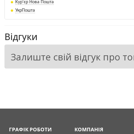
Кур'єр Нова Пошта
прискорення утворення перегною (гумусу);
УкрПошта
посилення стійкості культур різного роду за
активізації їх зростання;
стимуляції розвитку кореневої системи;
Відгуки
збільшення врожайності;
покращення якості і зменшення строків дозрі
Залиште свій відгук про т
Культура, об
'
єкт,
Обробка насінн
що обробляється
Пшениця озима і
Протруювання насіння 
яра,
ячмінь,
овес,
будь-якими протруйник
соняшник,
посівом.
кукурудза на
зерно, силос
Приготування ро
0,360 л на 10 л
розчину:
ГРАФІК РОБОТИ
КОМПАНІЯ
т насіння