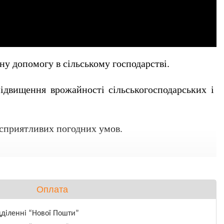
вну допомогу в сільському господарстві.
ідвищення врожайності сільськогосподарських і 
есприятливих погодних умов.
Оплата
дділенні “Нової Пошти”