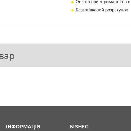
Оплата при отриманні на в
Безготівковий розрахунок
хворювань;
вання.
овар
я
Обробка в період вегетац
спільно з
2-х кратне обприскування рослин у періо
I
ами перед
– обприскування в фазу кущення – по
трубку;
II
– обприскування в фазу цвітіння – по
бочого
стиглості.
 води на 1
ІНФОРМАЦІЯ
БІЗНЕС
0,
4
л 
Приготування робочого розчину: