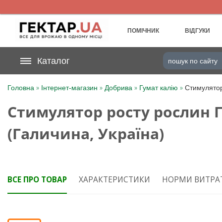
UA
RU
ПОМІЧНИК
ВІДГУКИ
На вашому
Каталог
грн
бонусному рахунку
»
»
»
»
Головна
Інтернет-магазин
Добрива
Гумат калію
Стимулятор
Категорії
Стимулятор росту рослин Г
Щоденник
(Галичина, Україна)
Доставка
Відгуки
ВСЕ ПРО ТОВАР
ХАРАКТЕРИСТИКИ
НОРМИ ВИТРА
Кошик