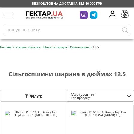
БЕЗКОШТОВНА ДОСТАВКА ВІД 40 000 ГРН
UA
RU
На вашому
грн
бонусному рахунку
Безкоштовно по Україні
»
»
»
»
Головна
Інтернет-магазин
Шини та камери
Сільгоспшини
12.5
0 800 203 302
Категорії
Сільгоспшини ширина в дюймах 12.5
Щоденник
Сортування:
Фільтр
Топ продажу
Доставка
Відгуки