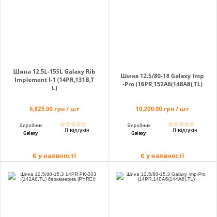
Кошик
Помічник
Шина 12.5L-15SL Galaxy Rib
Шина 12.5/80-18 Galaxy Imp
Implement I-1 (14PR,131B,T
-Pro (16PR,152A6(148A8),TL)
L)
6,825.00 грн / шт
10,200.00 грн / шт
0 800 203
302
☆
☆
☆
☆
☆
☆
☆
☆
☆
☆
Виробник
Виробник
0 відгуків
0 відгуків
Безкоштовно
Galaxy
Galaxy
по Україні
Є у наявності
Є у наявності
+38 (096) 733
733 0
+38 (066) 733
733 0
+38 (093) 733
733 0