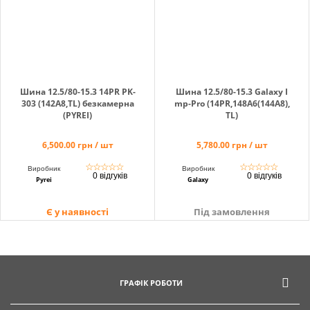
info@hectare.ua
Шина 12.5/80-15.3 14PR PK-
Шина 12.5/80-15.3 Galaxy I
303 (142A8,TL) безкамерна
mp-Pro (14PR,148A6(144A8),
(PYREI)
TL)
6,500.00 грн / шт
5,780.00 грн / шт
☆
☆
☆
☆
☆
☆
☆
☆
☆
☆
Виробник
Виробник
0 відгуків
0 відгуків
Pyrei
Galaxy
Є у наявності
Під замовлення
ГРАФІК РОБОТИ