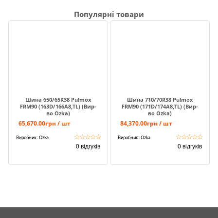
Популярні товари
Шина 650/65R38 Pulmox
Шина 710/70R38 Pulmox
FRM90 (163D/166A8,TL) (Вир-
FRM90 (171D/174A8,TL) (Вир-
во Ozka)
во Ozka)
65,670.00грн / шт
84,370.00грн / шт
☆
☆
☆
☆
☆
☆
☆
☆
☆
☆
Виробник : Ozka
Виробник : Ozka
0 відгуків
0 відгуків