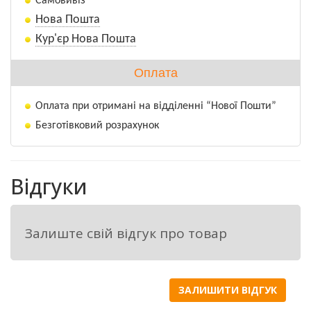
Самовивіз
забезпечує надійне зчеплення та стійкість.
Нова Пошта
TL тип гуми свідчить про можливість
Кур'єр Нова Пошта
використання без камер, що підвищує
зручність в експлуатації та робить цю
Оплата
шину чудовим вибором для різних
вантажних автомобілів.
Оплата при отримані на відділенні “Нової Пошти”
Безготівковий розрахунок
Відгуки
Залиште свій відгук про товар
ЗАЛИШИТИ ВІДГУК