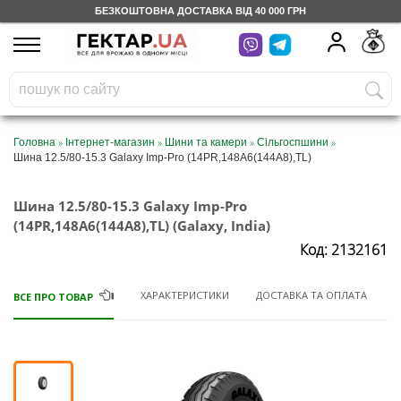
БЕЗКОШТОВНА ДОСТАВКА ВІД 40 000 ГРН
UA
RU
На вашому
грн
бонусному рахунку
Безкоштовно по Україні
»
»
»
»
Головна
Інтернет-магазин
Шини та камери
Сільгоспшини
Шина 12.5/80-15.3 Galaxy Imp-Pro (14PR,148A6(144A8),TL)
0 800 203 302
Шина 12.5/80-15.3 Galaxy Imp-Pro
Категорії
(14PR,148A6(144A8),TL) (Galaxy, India)
Код: 2132161
Щоденник
ХАРАКТЕРИСТИКИ
ДОСТАВКА ТА ОПЛАТА
ВСЕ ПРО ТОВАР
Доставка
Відгуки