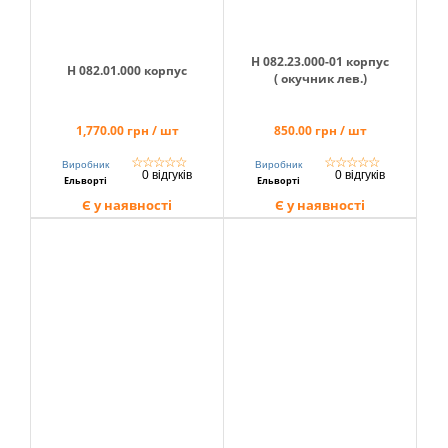
Н 082.23.000-01 корпус
Н 082.01.000 корпус
( окучник лев.)
1,770.00 грн / шт
850.00 грн / шт
☆
☆
☆
☆
☆
☆
☆
☆
☆
☆
Виробник
Виробник
0 відгуків
0 відгуків
Ельворті
Ельворті
Є у наявності
Є у наявності