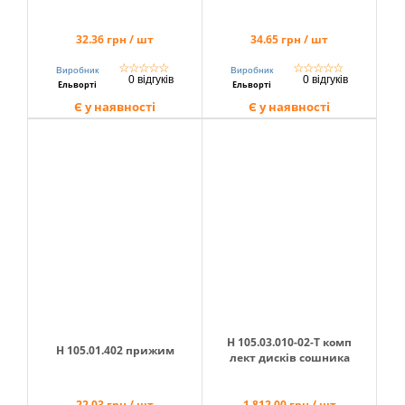
32.36 грн / шт
34.65 грн / шт
☆
☆
☆
☆
☆
☆
☆
☆
☆
☆
Виробник
Виробник
0 відгуків
0 відгуків
Ельворті
Ельворті
Є у наявності
Є у наявності
Н 105.03.010-02-Т комп
Н 105.01.402 прижим
лект дисків сошника
22.03 грн / шт
1,812.00 грн / шт