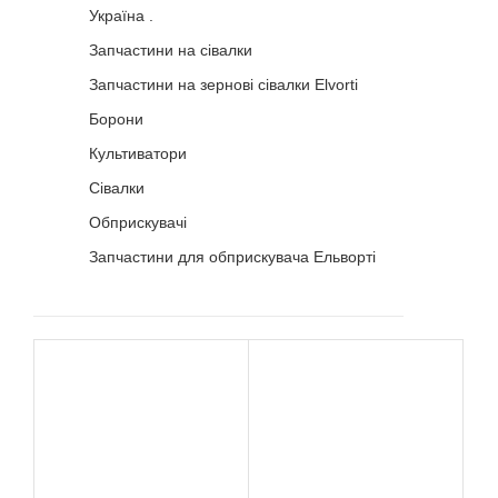
Україна .
Кошик
Запчастини на сівалки
Запчастини на зернові сівалки Elvorti
Помічник
Борони
Культиватори
Сівалки
Обприскувачі
Запчастини для обприскувача Ельворті
0 800 203
302
Безкоштовно
по Україні
+38 (096) 733
733 0
+38 (066) 733
733 0
+38 (093) 733
733 0