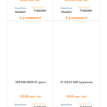
☆
☆
☆
☆
☆
☆
☆
☆
☆
☆
Виробник
Виробник
0 відгуків
0 відгуків
Ельворті
Ельворті
Є у наявності
Є у наявності
509.046.4005-01 диск
Н 126.01.608 пружина
153.00 грн / шт
10.95 грн / шт
☆
☆
☆
☆
☆
☆
☆
☆
☆
☆
Виробник
Виробник