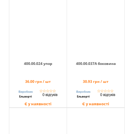
400.00.024 упор
400.00.037А боковина
36.00 грн / шт
30.93 грн / шт
☆
☆
☆
☆
☆
☆
☆
☆
☆
☆
Виробник
Виробник
0 відгуків
0 відгуків
Ельворті
Ельворті
Є у наявності
Є у наявності