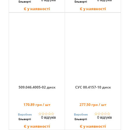
0 відгуків
0 відгуків
Ельворті
Ельворті
Є у наявності
Є у наявності
509.046.4005-02 диск
СУС 00.4157-10 диск
170.89 грн / шт
277.50 грн / шт
☆
☆
☆
☆
☆
☆
☆
☆
☆
☆
Виробник
Виробник
0 відгуків
0 відгуків
Ельворті
Ельворті
Є у наявності
Є у наявності