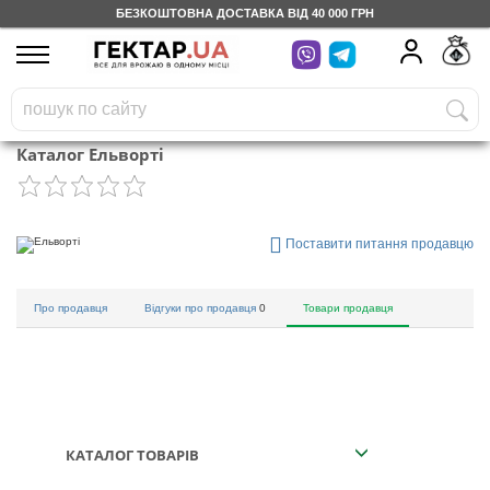
БЕЗКОШТОВНА ДОСТАВКА ВІД 40 000 ГРН
UA
RU
На вашому
грн
бонусному рахунку
Каталог Ельворті
Безкоштовно по Україні
0 800 203 302
Поставити питання продавцю
Категорії
Про продавця
Відгуки про продавця
0
Товари продавця
Щоденник
Доставка
КАТАЛОГ ТОВАРІВ
Відгуки