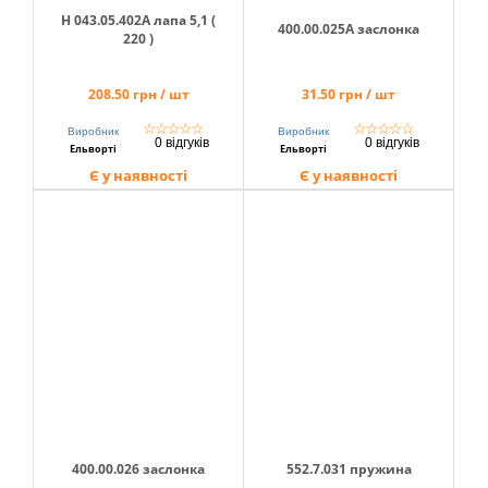
Н 043.05.402А лапа 5,1 (
400.00.025А заслонка
220 )
208.50 грн / шт
31.50 грн / шт
☆
☆
☆
☆
☆
☆
☆
☆
☆
☆
Виробник
Виробник
0 відгуків
0 відгуків
Ельворті
Ельворті
Є у наявності
Є у наявності
400.00.026 заслонка
552.7.031 пружина