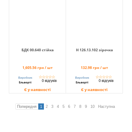
БДК 00.640 стійка
Н 126.13.102 зірочка
1,605.56 грн / шт
132.98 грн / шт
☆
☆
☆
☆
☆
☆
☆
☆
☆
☆
Виробник
Виробник
0 відгуків
0 відгуків
Ельворті
Ельворті
Є у наявності
Є у наявності
Попередня
1
2
3
4
5
6
7
8
9
10
Наступна