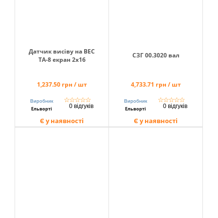
info@hectare.ua
Датчик висіву на ВЕС
СЗГ 00.3020 вал
ТА-8 екран 2х16
1,237.50 грн / шт
4,733.71 грн / шт
☆
☆
☆
☆
☆
☆
☆
☆
☆
☆
Виробник
Виробник
0 відгуків
0 відгуків
Ельворті
Ельворті
Є у наявності
Є у наявності