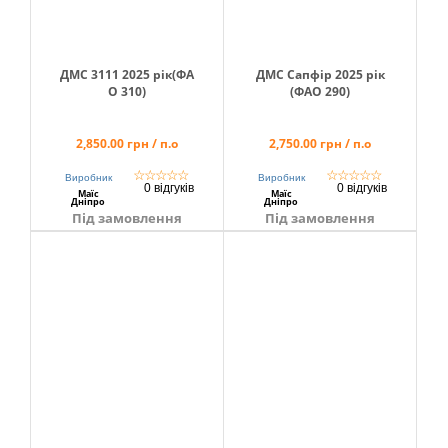
ДМС 3111 2025 рік(ФА
ДМС Сапфір 2025 рік
О 310)
(ФАО 290)
2,850.00 грн / п.о
2,750.00 грн / п.о
☆
☆
☆
☆
☆
☆
☆
☆
☆
☆
Виробник
Виробник
0 відгуків
0 відгуків
Маїс
Маїс
Дніпро
Дніпро
Під замовлення
Під замовлення