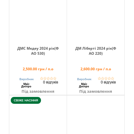
ДМС Медеу 2024 рік(Ф
ДМ Ліберті 2024 рік(Ф
АО 530)
АО 220)
2,500.00 грн / п.о
2,600.00 грн / п.о
☆
☆
☆
☆
☆
☆
☆
☆
☆
☆
Виробник
Виробник
0 відгуків
0 відгуків
Маїс
Маїс
Дніпро
Дніпро
Під замовлення
Під замовлення
СВІЖЕ НАСІННЯ