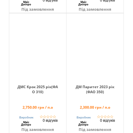
0 відгуків
0 відгуків
Маїс
Маїс
Дніпро
Дніпро
info@hectare.ua
Під замовлення
Під замовлення
ДМС Крок 2025 рік(ФА
ДМ Паритет 2023 рік
О 310)
(ФАО 350)
2,750.00 грн / п.о
2,300.00 грн / п.о
☆
☆
☆
☆
☆
☆
☆
☆
☆
☆
Виробник
Виробник
0 відгуків
0 відгуків
Маїс
Маїс
Дніпро
Дніпро
Під замовлення
Під замовлення