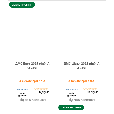
СВІЖЕ НАСІННЯ
ДМС Епос 2025 рік(ФА
ДМС Шатл 2023 рік(ФА
О 210)
О 310)
3,600.00 грн / п.о
2,600.00 грн / п.о
☆
☆
☆
☆
☆
☆
☆
☆
☆
☆
Виробник
Виробник
0 відгуків
0 відгуків
Маїс
Маїс
Дніпро
Дніпро
Під замовлення
Під замовлення
СВІЖЕ НАСІННЯ