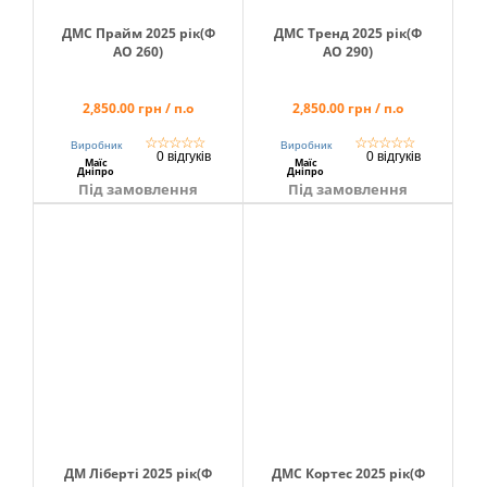
ДМС Прайм 2025 рік(Ф
ДМС Тренд 2025 рік(Ф
АО 260)
АО 290)
2,850.00 грн / п.о
2,850.00 грн / п.о
☆
☆
☆
☆
☆
☆
☆
☆
☆
☆
Виробник
Виробник
0 відгуків
0 відгуків
Маїс
Маїс
Дніпро
Дніпро
Під замовлення
Під замовлення
ДМ Ліберті 2025 рік(Ф
ДМС Кортес 2025 рік(Ф