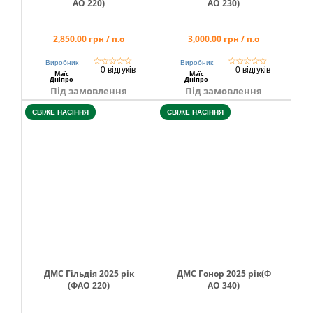
АО 220)
АО 230)
2,850.00 грн / п.о
3,000.00 грн / п.о
☆
☆
☆
☆
☆
☆
☆
☆
☆
☆
Виробник
Виробник
0 відгуків
0 відгуків
Маїс
Маїс
Дніпро
Дніпро
Під замовлення
Під замовлення
СВІЖЕ НАСІННЯ
СВІЖЕ НАСІННЯ
ДМС Гільдія 2025 рік
ДМС Гонор 2025 рік(Ф
(ФАО 220)
АО 340)