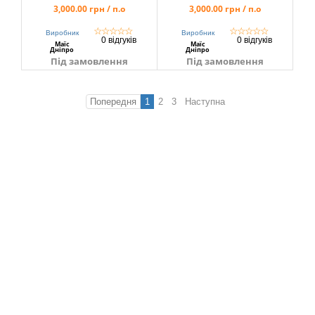
3,000.00 грн / п.о
3,000.00 грн / п.о
☆
☆
☆
☆
☆
☆
☆
☆
☆
☆
Виробник
Виробник
0 відгуків
0 відгуків
Маїс
Маїс
Дніпро
Дніпро
Під замовлення
Під замовлення
Попередня
1
2
3
Наступна