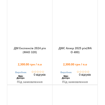
ДМ Експенсів 2024 рік
ДМС Алюр 2025 рік(ФА
(ФАО 320)
О 480)
2,300.00 грн / п.о
2,300.00 грн / п.о
☆
☆
☆
☆
☆
☆
☆
☆
☆
☆
Виробник
Виробник
0 відгуків
0 відгуків
Маїс
Маїс
Дніпро
Дніпро
Під замовлення
Під замовлення