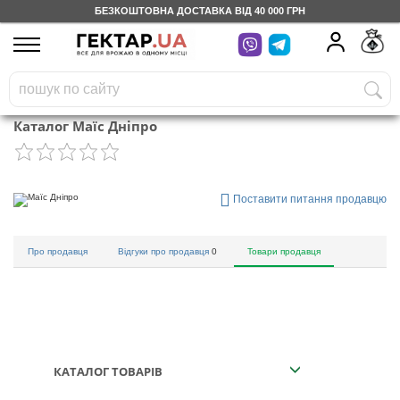
БЕЗКОШТОВНА ДОСТАВКА ВІД 40 000 ГРН
UA
RU
На вашому
грн
бонусному рахунку
Каталог Маїс Дніпро
Безкоштовно по Україні
0 800 203 302
Поставити питання продавцю
Категорії
Про продавця
Відгуки про продавця
0
Товари продавця
Щоденник
Доставка
КАТАЛОГ ТОВАРІВ
Відгуки