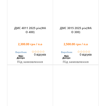
ДМС 4011 2025 рік(ФА
ДМС 3015 2025 рік(ФА
О 400)
О 300)
2,300.00 грн / п.о
2,500.00 грн / п.о
☆
☆
☆
☆
☆
☆
☆
☆
☆
☆
Виробник
Виробник
0 відгуків
0 відгуків
Маїс
Маїс
Дніпро
Дніпро
Під замовлення
Під замовлення