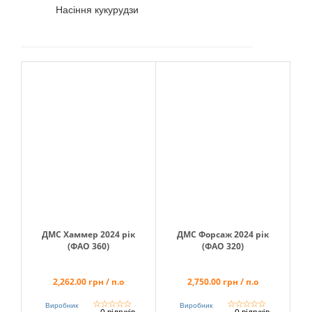
Насіння кукурудзи
Кошик
Помічник
0 800 203
302
Безкоштовно
по Україні
+38 (096) 733
ДМС Хаммер 2024 рік
ДМС Форсаж 2024 рік
733 0
(ФАО 360)
(ФАО 320)
+38 (066) 733
733 0
2,262.00 грн / п.о
2,750.00 грн / п.о
+38 (093) 733
733 0
☆
☆
☆
☆
☆
☆
☆
☆
☆
☆
Виробник
Виробник