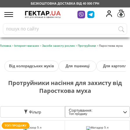
БЕЗКОШТОВНА ДОСТАВКА ВІД 40 000 ГРН
UA
RU
На вашому
грн
бонусному рахунку
Безкоштовно по Україні
»
»
»
»
Головна
Інтернет-магазин
Засоби захисту рослин
Протруйники
Паросткова муха
0 800 203 302
Від колорадських жуків
Для пшениці
Для картоплі
Категорії
Протруйники насіння для захисту від
Щоденник
Паросткова муха
Доставка
Сортування:
Фільтр
Топ продажу
Відгуки
ТОП ПРОДАЖУ