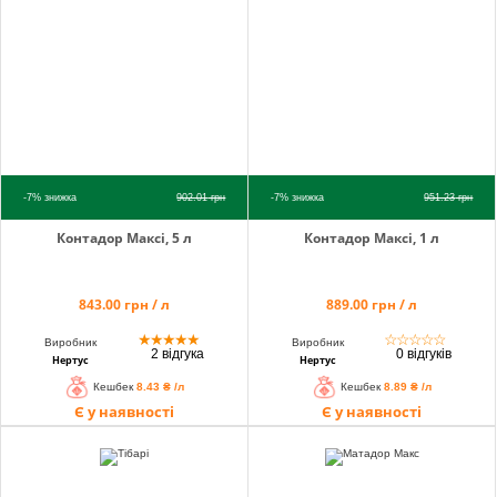
info@hectare.ua
-7%
знижка
902.01
грн
-7%
знижка
951.23
грн
Контадор Максі, 5 л
Контадор Максі, 1 л
843.00 грн / л
889.00 грн / л
★
★
★
★
★
☆
☆
☆
☆
☆
Виробник
Виробник
2 відгука
0 відгуків
Нертус
Нертус
Кешбек
8.43 ₴ /л
Кешбек
8.89 ₴ /л
Є у наявності
Є у наявності