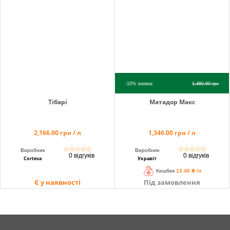
-10%
знижка
1,480.60
грн
Тібарі
Матадор Макс
2,166.00 грн / л
1,346.00 грн / л
☆
☆
☆
☆
☆
☆
☆
☆
☆
☆
Виробник
Виробник
0 відгуків
0 відгуків
Corteva
Укравіт
Кешбек
13.46 ₴ /л
Є у наявності
Під замовлення