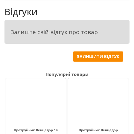
гнилей і видів сажок.
Відгуки
Пролонгований контроль дротяників, 
Залиште свій відгук про товар
попелиць, злакових мух,  хлібних 
жужелиць, хлібних блішок і цикадок.
ЗАЛИШИТИ ВІДГУК
Сприяє швидкому та рівномірному 
Популярні товари
проростанню  насіння навіть за пізніх 
строків висіву.
Покращений розвиток кореневої 
системи, що дає змогу поглинати 
більше поживних речовин та вологи.
Протруйник Венцедор 1л
Протруйник Венцедор