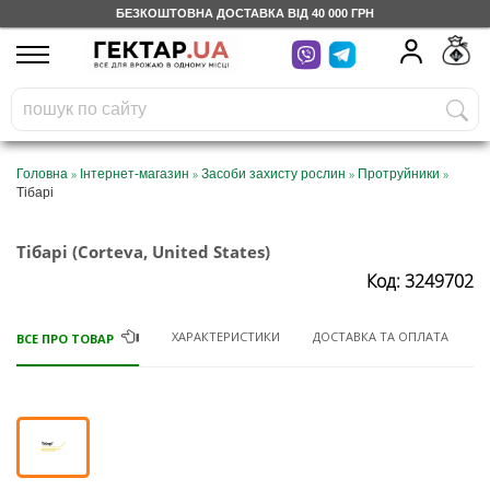
БЕЗКОШТОВНА ДОСТАВКА ВІД 40 000 ГРН
UA
RU
На вашому
грн
бонусному рахунку
Безкоштовно по Україні
»
»
»
»
Головна
Інтернет-магазин
Засоби захисту рослин
Протруйники
Тібарі
0 800 203 302
Тібарі (Corteva, United States)
Категорії
Код: 3249702
Щоденник
ХАРАКТЕРИСТИКИ
ДОСТАВКА ТА ОПЛАТА
ВСЕ ПРО ТОВАР
Доставка
Відгуки