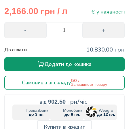
info@hectare.ua
грн
2,166.00
/ л
Є у наявності
10,830.00 грн
До сплати:
Додати до кошика
50 л
Самовивіз зі складу
Залишилось товару
грн/міс
від
902.50
ПриватБанк
Монобанк
Weagro
до 3 пл.
до 6 пл.
до 12 пл.
Купити в кредит