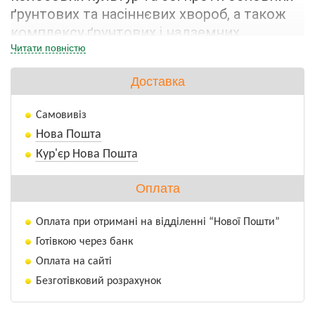
ґрунтових та насіннєвих хвороб, а також 
комплексу ґрунтових і надземних 
шкідників.
Читати повністю
Доставка
ПЕРЕВАГИ ВИКОРИСТАННЯ
Самовивіз
Нова Пошта
Кур'єр Нова Пошта
Оплата
Поєднання надійного інсектицидного 
Оплата при отримані на відділенні “Нової Пошти”
та фунгіцидного захисту в одному 
Готівкою через банк
продукті, готовому до використання.
Оплата на сайті
Безготівковий розрахунок
Ефективний захист від кореневих 