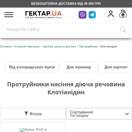
БЕЗКОШТОВНА ДОСТАВКА ВІД 40 000 ГРН
UA
RU
На вашому
грн
бонусному рахунку
Безкоштовно по Україні
»
»
»
»
Головна
Інтернет-магазин
Засоби захисту рослин
Протруйники
Клотіанідин
0 800 203 302
Від колорадських жуків
Для пшениці
Для картоплі
Категорії
Протруйники насіння діюча речовина
Щоденник
Клотіанідин
Доставка
Сортування:
Фільтр
Топ продажу
Відгуки