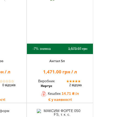
-7%
знижка
1,573.97
грн
ро
Антал 5л
н / л
1,471.00 грн / л
Виробник
☆
☆
☆
☆
☆
★
★
★
★
★
0 відгуків
2 відгука
Нертус
Кешбек
14.71 ₴ /л
сті
Є у наявності