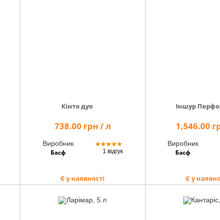
Кінто дуо
Іншур Перф
738.00 грн / л
1,546.00 гр
Виробник
Виробник
★
★
★
★
★
1 відгук
Басф
Басф
Є у наявності
Є у наявно