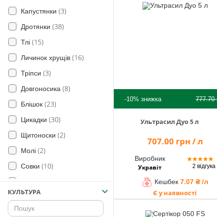
(3)
Капустянки
(38)
Дротянки
(15)
Тлі
(16)
Личинок хрущів
(3)
Тріпси
(8)
Довгоносика
-10%
знижка
777.70
(23)
Блішок
(30)
Цикадки
Ультрасил Дуо 5 л
(2)
Щитоноски
707.00 грн / л
(2)
Молі
Виробник
★
★
★
★
★
(10)
Совки
2 відгука
Укравіт
(32)
Кешбек
7.07 ₴ /л
Попелиці
КУЛЬТУРА
Є у наявності
(30)
злакові мухи
(1)
тля