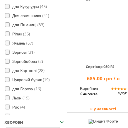
(9)
(45)
п’явиця
для Кукурудзи
(41)
Сірий та південний бурякові
Для соняшника
(7)
довгоносики
(83)
для Пшениці
(4)
Мідляки
(35)
Ріпак
(10)
Шведська муха
(67)
Ячмінь
(7)
Чорнотілки
(31)
Зернові
Західний кукурудзяний жук
(2)
Зернобобова
(7)
Сертікор 050 FS
(28)
для Картоплі
(12)
Хрестоцвітні блішки
685.00 грн / л
(19)
Цукровий буряк
(6)
ґрунтові шкідники
(16)
Виробник
★
★
★
★
★
для Гороху
(4)
личинки коваликів
1 відгук
Сингента
(19)
Льон
(3)
чорнишів
(4)
Рис
Є у наявності
(5)
пластинчастовусих
(2)
Огірок
(1)
Ячмінь мишачий
ХВОРОБИ
(31)
для Сої
(3)
пристеблові гнилі