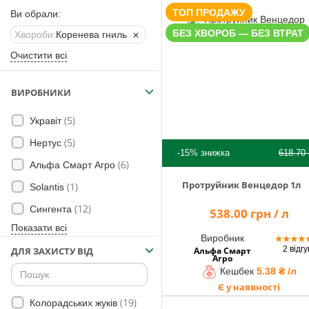
Помічник
ТОП ПРОДАЖУ
Ви обрали:
БЕЗ ХВОРОБ — БЕЗ ВТРАТ
Хвороби:
Коренева гниль
Очистити всі
0 800 203
302
ВИРОБНИКИ
Безкоштовно
по Україні
(5)
Укравіт
+38 (096) 733
(5)
Нертус
733 0
-15%
знижка
618.70
+38 (066) 733
(6)
Альфа Смарт Агро
733 0
Протруйник Венцедор 1л
(1)
Solantis
+38 (093) 733
733 0
(12)
Сингента
538.00 грн / л
Показати всі
info@hectare.ua
Виробник
★
★
★
★
2 відгу
Альфа Смарт
ДЛЯ ЗАХИСТУ ВІД
Агро
Кешбек
5.38 ₴ /л
Є у наявності
(19)
Колорадських жуків