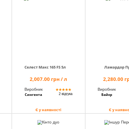
Селест Макс 165 FS 5л
Ламардор П
2,007.00 грн / л
2,280.00 гр
Виробник
Виробник
★
★
★
★
★
2 відгука
Сингента
Байєр
Є у наявності
Є у наявно