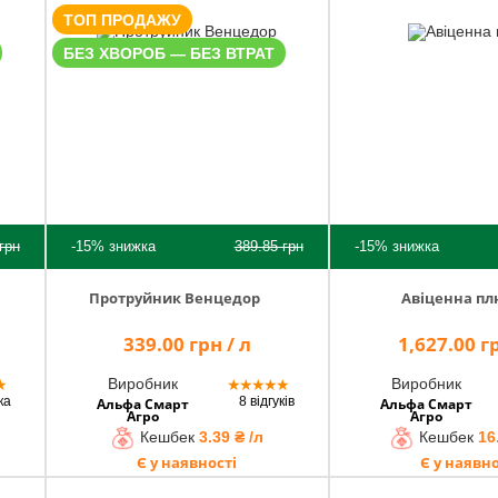
ТОП ПРОДАЖУ
БЕЗ ХВОРОБ — БЕЗ ВТРАТ
грн
-15%
знижка
389.85
грн
-15%
знижка
Протруйник Венцедор
Авіценна пл
339.00 грн / л
1,627.00 гр
Виробник
Виробник
★
★
★
★
★
★
ка
8 відгуків
Альфа Смарт
Альфа Смарт
Агро
Агро
Кешбек
3.39 ₴ /л
Кешбек
16
Є у наявності
Є у наявно