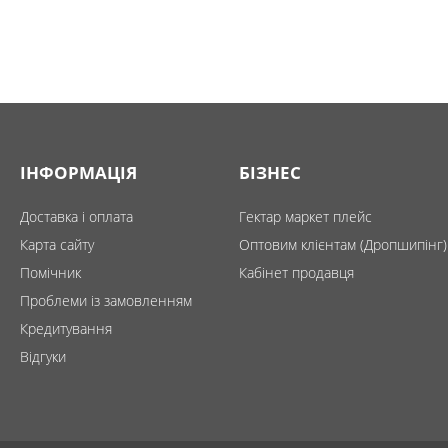
ІНФОРМАЦІЯ
БІЗНЕС
Доставка і оплата
Гектар маркет плейс
Карта сайту
Оптовим клієнтам (Дропшипінг)
Помічник
Кабінет продавця
Проблеми із замовленням
Кредитування
Відгуки