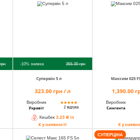
грн
-10%
знижка
355.30
грн
Супервін 5 л
Максим 025 FS
323.00 грн / л
1,390.00 гр
Виробник
Виробник
★
★
★
★
★
2 відгука
Укравіт
Сингента
Кешбек
3.23 ₴ /л
Є у наявності
Є у наявно
СУПЕРЦІНА