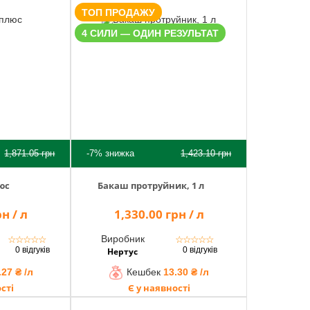
ТОП ПРОДАЖУ
4 СИЛИ — ОДИН РЕЗУЛЬТАТ
1,871.05
грн
-7%
знижка
1,423.10
грн
юс
Бакаш протруйник, 1 л
н / л
1,330.00 грн / л
Виробник
☆
☆
☆
☆
☆
☆
☆
☆
☆
☆
0 відгуків
0 відгуків
Нертус
.27 ₴ /л
Кешбек
13.30 ₴ /л
сті
Є у наявності