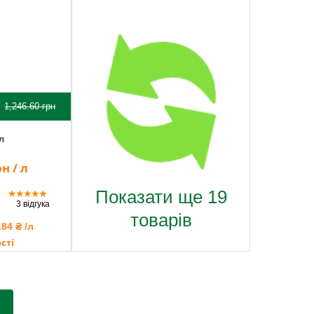
1,246.60
грн
л
н / л
Показати ще 19
★
★
★
★
★
3 відгука
товарів
.84 ₴ /л
сті