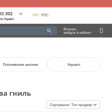
03 302
УКР
РУС
по Україні
Вітаємо,
увійдіть в кабінет
Пліснявіння насіння
Укравіт
ва гниль
Сортування:
Топ продажу