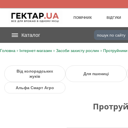
UA
RU
ПОМІЧНИК
ВІДГУКИ
На вашому
Каталог
грн
бонусному рахунку
»
»
»
Головна
Інтернет-магазин
Засоби захисту рослин
Протруйники
Категорії
Щоденник
Від колорадських
Для пшениці
жуків
Доставка
Альфа Смарт Агро
Відгуки
Протруй
Кошик