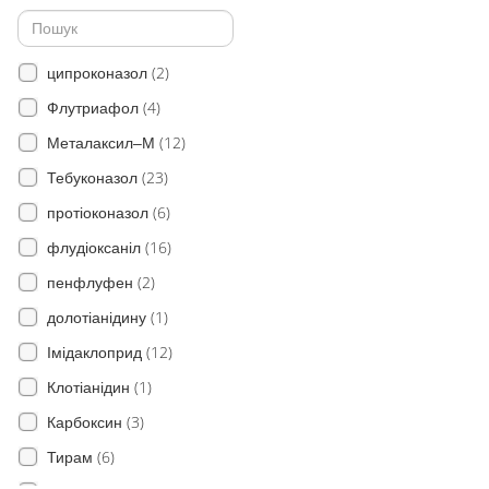
(1)
(1)
Хвороби листя
(1)
Пшеничний трипс
(5)
Бактеріоз
(2)
(6)
Пероноспороз
ципроконазол
(6)
Прикореневі гнилі
(4)
(1)
Гірчиці польової
Флутриафол
Плямистості листя ячменю
(2)
(12)
(28)
Хлібна жужелиця
Металаксил–М
(27)
Гельмінтоспоріоз
(23)
Тебуконазол
(3)
тифульоз
(6)
протіоконазол
(2)
головневі гриби
(16)
флудіоксаніл
(8)
Сітчаста плямистість
(2)
пенфлуфен
(6)
Фомопсис
(1)
долотіанідину
(17)
Аскохітоз
(12)
Імідаклоприд
Фузаріозна коренева гниль
(1)
Клотіанідин
(26)
(3)
Карбоксин
(24)
Снігова пліснява
(6)
Тирам
(4)
Пітіум