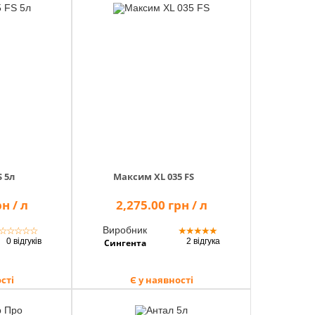
 5л
Максим XL 035 FS
н / л
2,275.00 грн / л
Виробник
☆
☆
☆
☆
☆
★
★
★
★
★
0 відгуків
2 відгука
Сингента
сті
Є у наявності