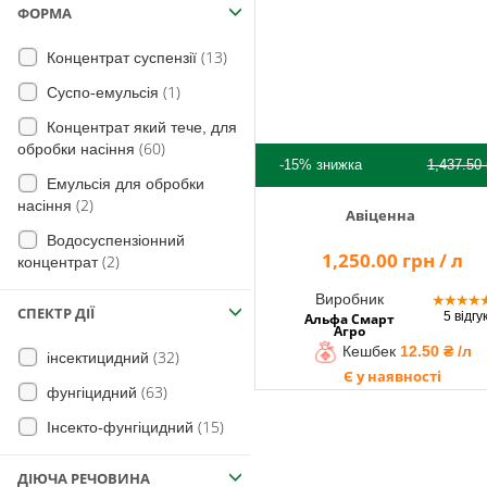
(1)
Прихованохоботники
ФОРМА
(42)
Летюча сажка
(2)
Сходові шкідники
(13)
Концентрат суспензії
(6)
Парша
(3)
Мідяки
(1)
Суспо-емульсія
(33)
Кореневі гнилі
Комплекс ґрунтових
Концентрат який тече, для
(27)
Сажкові хвороби
(12)
шкідників
(60)
обробки насіння
(7)
Сажка волоті
(7)
-15%
знижка
1,437.50
Хлібний турун
Емульсія для обробки
(16)
Антракноз
Комплекс наземних
(2)
насіння
Авіценна
(3)
шкідників
(8)
Крапчастість
Водосуспензіонний
1,250.00 грн / л
(3)
Склеротиніоз
(2)
концентрат
(13)
Пухирчаста сажка
(2)
Злакова попелиця
Виробник
★
★
★
★
Несправжня борошниста
СПЕКТР ДІЇ
5 відгу
Альфа Смарт
(4)
роса
(5)
Блішки
Агро
Кешбек
12.50 ₴ /л
(32)
інсектицидний
(2)
Чорна плямистість
(1)
Шкідники сходів
Є у наявності
(63)
фунгіцидний
(10)
Біла гниль
(1)
Бруньковий довгоносик
(15)
Інсекто-фунгіцидний
(10)
Ризоктоніоз
(8)
Несправжні дротяники
(3)
Личинки хрущів
Личинки колорадського жука
ДІЮЧА РЕЧОВИНА