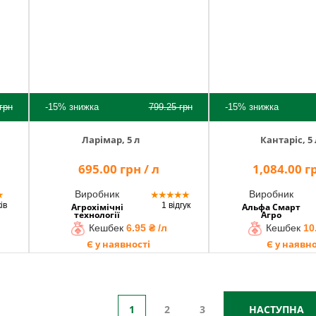
грн
-15%
знижка
799.25
грн
-15%
знижка
Ларімар, 5 л
Кантаріс, 5 
695.00 грн / л
1,084.00 гр
Виробник
Виробник
★
★
★
★
★
★
ків
1 відгук
Агрохімічні
Альфа Смарт
технології
Агро
Кешбек
6.95 ₴ /л
Кешбек
10
Є у наявності
Є у наявно
1
2
3
НАСТУПНА