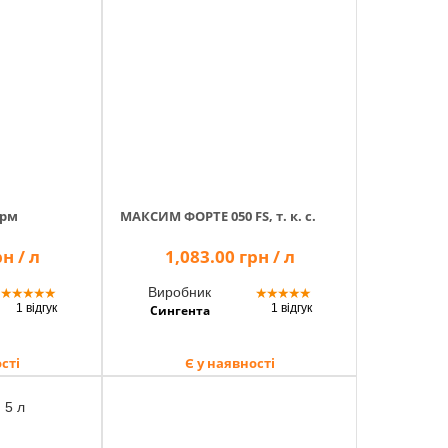
орм
МАКСИМ ФОРТЕ 050 FS, т. к. с.
н / л
1,083.00 грн / л
Виробник
★
★
★
★
★
★
★
★
★
★
1 відгук
1 відгук
Сингента
сті
Є у наявності