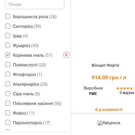
(2)
для Цибулі
(3)
плеснявіння насіння
(2)
(26)
Морква
Борошниста роса
(2)
чорної парші
(2)
(39)
Овочі
Септоріоз
(12)
Трипси
(4)
(1)
Томат
Іржа
(25)
Тверда сажки
(4)
(43)
Нут
Фузаріоз
(18)
Кам’яна сажка
(6)
(51)
Сорго
Коренева гниль
Комплекс кореневих гнилей
(4)
(8)
(20)
Вінцит Форте
Просо
Плямистості
(5)
Хлібні блішки
(5)
(1)
Овес
Фітофтороз
914.00 грн / л
(14)
Грунтові шкідники
(3)
(20)
Жито
Альтернаріоз
Виробник
★
★
★
★
★
Гусениці підгризаючих совок
(2)
(8)
3 відгука
FMC
Капуста
Сіра гниль
(3)
(2)
(56)
на Кавуни
Пліснявіння насіння
(4)
Совка озима
Є у наявності
(1)
(11)
Огірки
Фомоз
(6)
Паросткова муха
(1)
(17)
Часник
Пероноспороз
(2)
Личинки хлібних жуків
(3)
(3)
Кукурудза
Пірикуляріоз