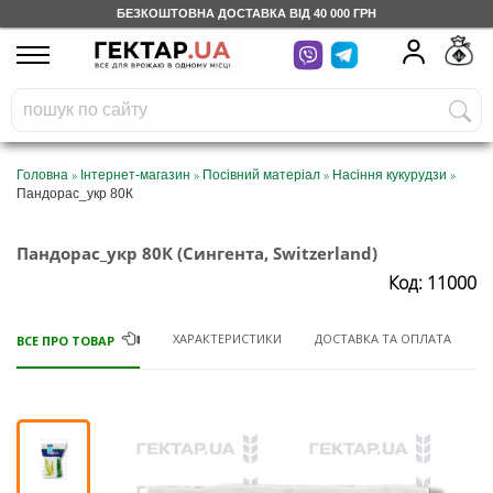
БЕЗКОШТОВНА ДОСТАВКА ВІД 40 000 ГРН
UA
RU
На вашому
грн
бонусному рахунку
Безкоштовно по Україні
»
»
»
»
Головна
Інтернет-магазин
Посівний матеріал
Насіння кукурудзи
Пандорас_укр 80К
0 800 203 302
Пандорас_укр 80К (Сингента, Switzerland)
Категорії
Код: 11000
Щоденник
ХАРАКТЕРИСТИКИ
ДОСТАВКА ТА ОПЛАТА
ВСЕ ПРО ТОВАР
Доставка
Відгуки