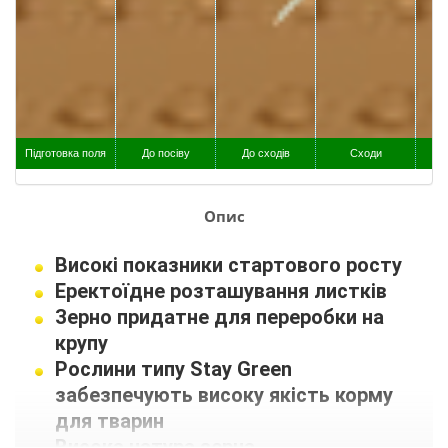
Підготовка поля
До посіву
До сходів
Сходи
3
Опис
Високі показники стартового росту
Еректоїдне розташування листків
Зерно придатне для переробки на
крупу
Рослини типу Stay Green
забезпечують високу якість корму
для тварин
Висока натура зерна