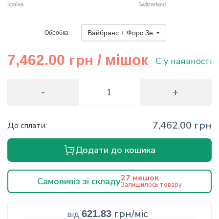
Країна
Switzerland
info@hectare.ua
Вайбранс + Форс Зеа
Обробка
грн
7,462.00
/ мішок
Є у наявності
7,462.00 грн
До сплати:
Додати до кошика
27 мешок
Самовивіз зі складу
Залишилось товару
грн/міс
від
621.83