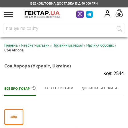
БЕЗКОШТОВНА ДОСТАВКА ВІД 40 000 ГРН
UA
RU
На вашому
грн
бонусному рахунку
Безкоштовно по Україні
»
»
»
»
Головна
Інтернет-магазин
Посівний матеріал
Насіння бобових
Соя Аврора
0 800 203 302
Соя Аврора (Укравіт, Ukraine)
Категорії
Код: 2544
Щоденник
ХАРАКТЕРИСТИКИ
ДОСТАВКА ТА ОПЛАТА
ВСЕ ПРО ТОВАР
Доставка
Відгуки