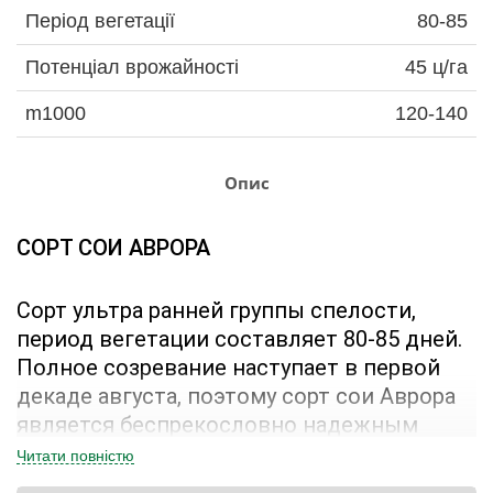
Період вегетації
80-85
Потенціал врожайності
45 ц/га
m1000
120-140
Опис
СОРТ СОИ АВРОРА
Сорт ультра ранней группы спелости, 
период вегетации составляет 80-85 дней. 
Полное созревание наступает в первой 
декаде августа, поэтому сорт сои Аврора 
является беспрекословно надежным 
предшественником для озимых 
Читати повністю
зерновых культур.