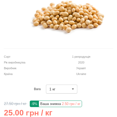
Кошик
Помічник
Сорт
1 репродукція
0 800 203
Рік виробництва
2020
302
Виробник
Укравіт
Безкоштовно
Країна
Ukraine
по Україні
+38 (096) 733
1 кг
Вага
733 0
+38 (066) 733
733 0
27.50 грн
/ кг
-9%
Ваша знижка
2.50 грн
/ кг
+38 (093) 733
грн
25.00
/ кг
733 0