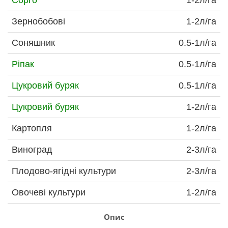
Зернобобові
1-2л/га
Соняшник
0.5-1л/га
Ріпак
0.5-1л/га
Цукровий буряк
0.5-1л/га
Цукровий буряк
1-2л/га
Картопля
1-2л/га
Виноград
2-3л/га
Плодово-ягідні культури
2-3л/га
Овочеві культури
1-2л/га
Опис