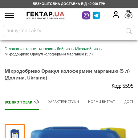
БЕЗКОШТОВНА ДОСТАВКА ВІД 40 000 ГРН
UA
RU
На вашому
грн
бонусному рахунку
Безкоштовно по Україні
»
»
»
»
Головна
Інтернет-магазин
Добрива
Мікродобрива
Мікродобриво Оракул колофермин марганцю (5 л)
0 800 203 302
Мікродобриво Оракул колофермин марганцю (5 л)
Категорії
(Долина, Ukraine)
Код: 5595
Щоденник
ХАРАКТЕРИСТИКИ
НОРМИ ВИТРАТ
ДОСТАВ
ВСЕ ПРО ТОВАР
Доставка
Відгуки