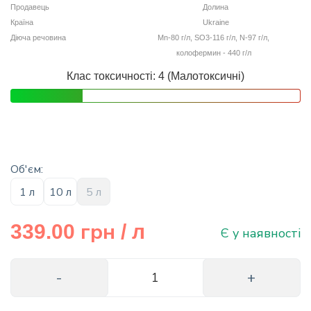
Продавець
Долина
info@hectare.ua
Країна
Ukraine
Діюча речовина
Mn-80 г/л, SO3-116 г/л, N-97 г/л,
колофермин - 440 г/л
Клас токсичності: 4 (Малотоксичні)
Об'єм:
1 л
10 л
5 л
грн
339.00
/ л
Є у наявності