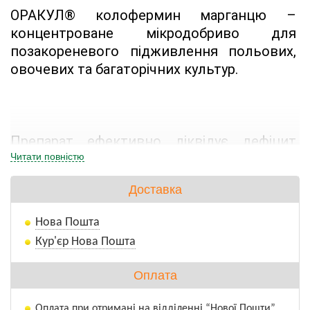
ОРАКУЛ® колофермин марганцю – 
концентроване мікродобриво для 
позакореневого підживлення польових, 
овочевих та багаторічних культур.
Препарат ефективно ліквідує дефіцит 
марганцю в рослинах. Не містить 
Читати повністю
баластних домішок, тому не викликає 
Доставка
опіків листя, повністю вбирається через 
листкову поверхню рослини.
Нова Пошта
Кур'єр Нова Пошта
ОРАКУЛ® колофермин марганцюмає 
потужний фізіологічний вплив на рослину, 
Оплата
який:
Оплата при отримані на відділенні “Нової Пошти”