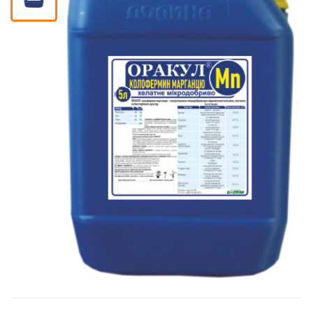
Кошик
Помічник
0 800 203
302
Безкоштовно
по Україні
+38 (096) 733
733 0
+38 (066) 733
733 0
+38 (093) 733
733 0