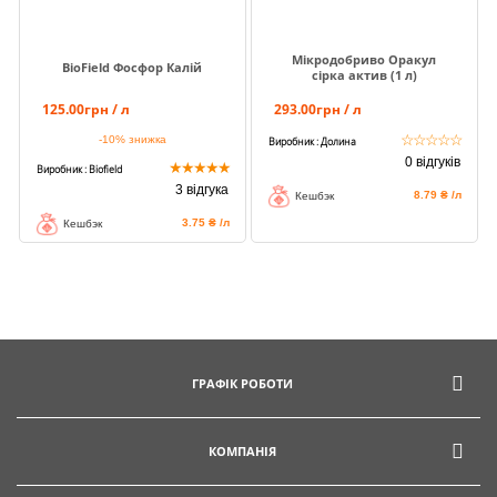
Мікродобриво Оракул
BioField Фосфор Калій
сірка актив (1 л)
125.00грн / л
293.00грн / л
☆
☆
☆
☆
☆
-10%
знижка
Виробник : Долина
0 відгуків
★
★
★
★
★
Виробник : Biofield
3 відгука
8.79 ₴ /л
Кешбэк
3.75 ₴ /л
Кешбэк
ГРАФІК РОБОТИ
КОМПАНІЯ