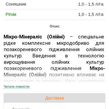
Соняшник
1,0 - 1,5 л/га
Ріпак
1,0 - 1,5 л/га
Опис
Мікро-Мінераліс (Олійні)
 – спеціальне 
рідке комплексне мікродобриво для 
позакореневого підживлення олійних 
культур. Введення в технологію 
вирощування олійних культур 
позакореневого підживлення 
Мікро-
Мінераліс (Олійні)
 позитивно впливає на 
вміст жирів в рослині. Крім комплексу 
мікро- та макроелементів 
Читати повністю
мікродобриво 
Мікро-Мінераліс 
Доставка
(Олійні)
 містить бор і мідь, які підвищують 
вміст олії в насінні, та цинк, який 