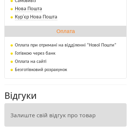
Самовивіз
позитивно впливає на вміст фосфоліпідів 
Нова Пошта
в рослині.
Кур'єр Нова Пошта
СКЛАД мікродобрива «Мікро-Мінераліс» 
Оплата
(Олійні), 
Оплата при отримані на відділенні “Нової Пошти”
амонійно-карбоксилатних комплексонів, %
Готівкою через банк
Оплата на сайті
Mg
Mn
Cu
Zn
B
K
N
Безготівковий розрахунок
4,0
1,0
0,5
1,0
2,0
1,0
5,0
Переваги
Відгуки
застосування
Мікро-Мінераліс
(Олійні)
на посівах олійних культур
значно підвищує стійкість рослин до
Залиште свій відгук про товар
несприятливих погодних умов та
патогенних організмів;