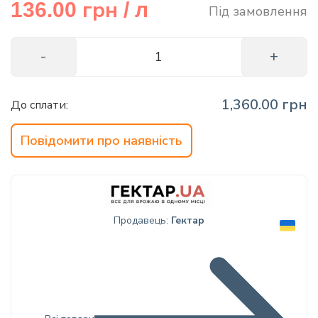
грн
136.00
/ л
Під замовлення
info@hectare.ua
1,360.00 грн
До сплати:
Повідомити про наявність
Продавець:
Гектар