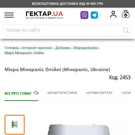
БЕЗКОШТОВНА ДОСТАВКА ВІД 40 000 ГРН
UA
RU
На вашому
грн
бонусному рахунку
Безкоштовно по Україні
»
»
»
»
Головна
Інтернет-магазин
Добрива
Мікродобрива
Мікро Мінераліс Олійні
0 800 203 302
Мікро Мінераліс Олійні (Мінераліс, Ukraine)
Категорії
Код: 2453
Щоденник
ХАРАКТЕРИСТИКИ
НОРМИ ВИТРАТ
СХОЖІ 
ВСЕ ПРО ТОВАР
Доставка
Відгуки