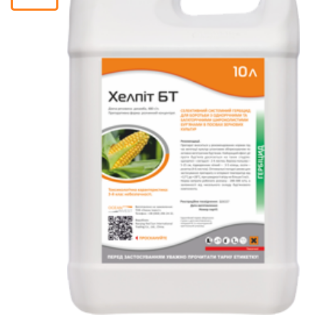
Кошик
Помічник
0 800 203
302
Безкоштовно
по Україні
+38 (096) 733
733 0
+38 (066) 733
733 0
+38 (093) 733
733 0