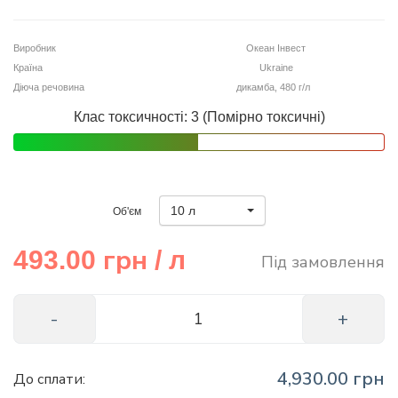
info@hectare.ua
Виробник
Океан Інвест
Країна
Ukraine
Діюча речовина
дикамба, 480 г/л
Клас токсичності: 3 (Помірно токсичні)
10 л
Об'єм
грн
493.00
/ л
Під замовлення
4,930.00 грн
До сплати: