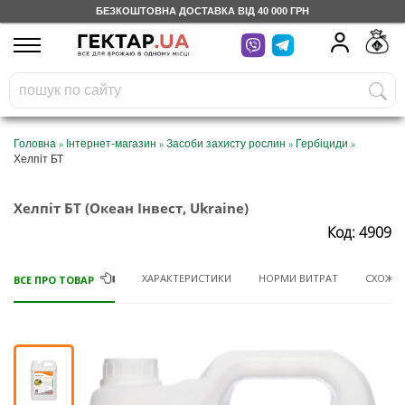
БЕЗКОШТОВНА ДОСТАВКА ВІД 40 000 ГРН
UA
RU
На вашому
грн
бонусному рахунку
Безкоштовно по Україні
»
»
»
»
Головна
Інтернет-магазин
Засоби захисту рослин
Гербіциди
Хелпіт БТ
0 800 203 302
Хелпіт БТ (Океан Інвест, Ukraine)
Категорії
Код: 4909
Щоденник
ХАРАКТЕРИСТИКИ
НОРМИ ВИТРАТ
СХОЖІ 
ВСЕ ПРО ТОВАР
Доставка
Відгуки