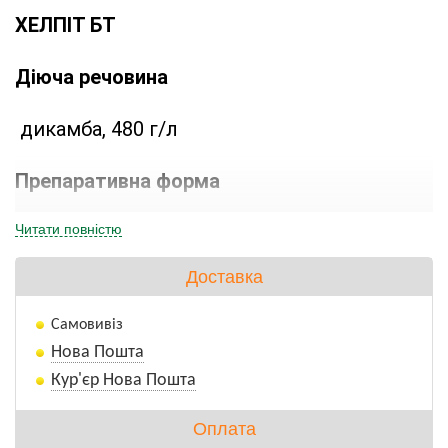
ХЕЛПІТ БТ
Діюча речовина
 дикамба, 480 г/л
Препаративна форма
 розчинний концентрат
Читати повністю
Доставка
Токсикологічна характеристика
Самовивіз
 3-й клас небезпечності
Нова Пошта
Кур'єр Нова Пошта
Оплата
Сумісність з іншими препаратами