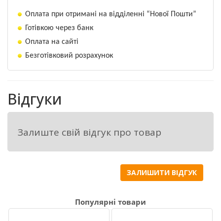
Оплата при отримані на відділенні “Нової Пошти”
Сумісний з більшістю пестицидів на 
Готівкою через банк
відповідних культурах. Перед 
Оплата на сайті
приготуванням робочих сумішей доцільно 
Безготівковий розрахунок
перевірити їх на сумісність (відсутність 
осаду, піни, розшарування, неповне 
розчинення одного з препаратів, 
Відгуки
підвищення температури тощо).
Залиште свій відгук про товар
Приготування робочого розчину
ЗАЛИШИТИ ВІДГУК
Робочий розчин препарату необхідно 
готувати на спеціально обладнаних 
пунктах. Перед застосуванням необхідно 
Популярні товари
підготувати обладнання для 