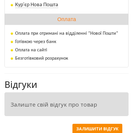
Кур'єр Нова Пошта
Прометрин
 діюча речовина групи 
Оплата
симетричні триазини (сим – триазини). 
Під впливом діючих речовин даної групи у 
Оплата при отримані на відділенні “Нової Пошти”
чутливих рослин зупиняється ріст, листки 
Готівкою через банк
стають хлоротичними через руйнування 
Оплата на сайті
хлоропластів і гальмування фотосинтезу, 
Безготівковий розрахунок
пригнічується фотоліз води і реакція 
Хілла, порушується нециклічне 
фотосинтетичне фосфоритування, 
Відгуки
гальмується утворення АТФ і відновлення 
НАДФ.
Залиште свій відгук про товар
Механізм дії:
ЗАЛИШИТИ ВІДГУК