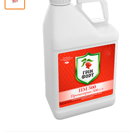
Кошик
Помічник
0 800 203
302
Безкоштовно
по Україні
+38 (096) 733
733 0
+38 (066) 733
733 0
+38 (093) 733
733 0