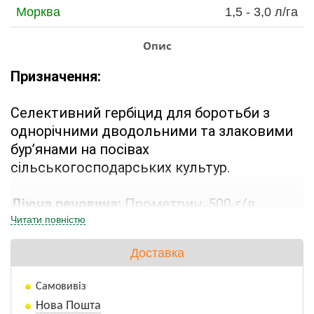
Морква
1,5 - 3,0 л/га
Опис
Призначення:
Селективний гербіцид для боротьби з 
однорічними дводольними та злаковими 
бур’янами на посівах 
сільськогосподарських культур.
Діюча речовина: 
Прометрин, 500 г/л
Читати повністю
Форма препарату: 
Концентрат суспензії
Доставка
Самовивіз
Нова Пошта
Характеристика діючої речовини: