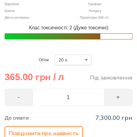
Виробник
Грінфорт
info@hectare.ua
Країна
Hungary
Діюча речовина
Прометрин 500 г/л
Клас токсичності: 2 (Дуже токсичні)
20 л
Об'єм
грн
365.00
/ л
Під замовлення
7,300.00 грн
До сплати:
Повідомити про наявність