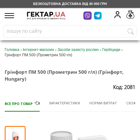
БЕЗКОШТОВНА ДОСТАВКА ВІД 40 000 ГРН
UA
RU
На вашому
грн
бонусному рахунку
Безкоштовно по Україні
»
»
»
»
Головна
Інтернет-магазин
Засоби захисту рослин
Гербіциди
Грінфорт ПМ 500 (Прометрин 500 г/л)
0 800 203 302
Грінфорт ПМ 500 (Прометрин 500 г/л) (Грінфорт,
Категорії
Hungary)
Код: 2081
Щоденник
ХАРАКТЕРИСТИКИ
НОРМИ ВИТРАТ
СХОЖІ 
ВСЕ ПРО ТОВАР
Доставка
Відгуки