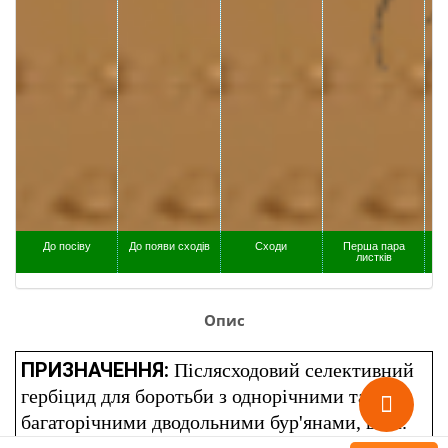
До посіву
До появи сходів
Сходи
Перша пара
листків
Опис
ПРИЗНАЧЕННЯ:
Післясходовий селективний
гербіцид для боротьби з однорічними та
багаторічними дводольними бур'янами, в т.ч.
стійкими до 2,4-Д на посівах пшениці.