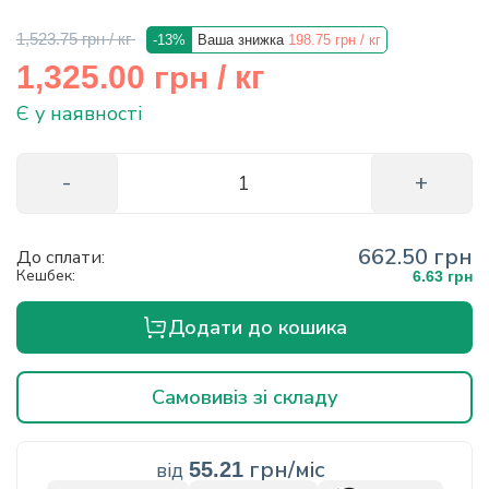
info@hectare.ua
1,523.75 грн
/ кг
-13%
Ваша знижка
198.75 грн
/ кг
грн
1,325.00
/ кг
Є у наявності
662.50 грн
До сплати:
Кешбек:
6.63 грн
Додати до кошика
Самовивіз зі складу
грн/міс
від
55.21