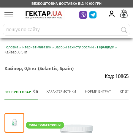
БЕЗКОШТОВНА ДОСТАВКА ВІД 40 000 ГРН
UA
RU
На вашому
грн
бонусному рахунку
Безкоштовно по Україні
»
»
»
»
Головна
Інтернет-магазин
Засоби захисту рослин
Гербіциди
Кайвер, 0,5 кг
0 800 203 302
Кайвер, 0,5 кг (Solantis, Spain)
Категорії
Код: 10865
Щоденник
ХАРАКТЕРИСТИКИ
НОРМИ ВИТРАТ
СПЕКТР 
ВСЕ ПРО ТОВАР
Доставка
Відгуки
СИЛА ТРИБЕНУРОНУ!