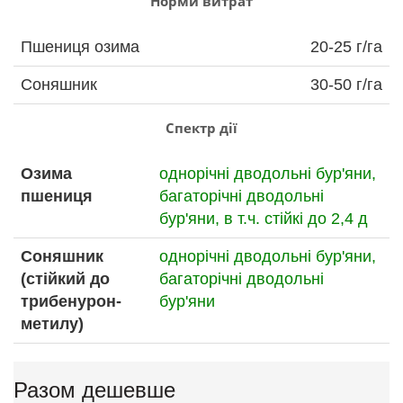
Норми витрат
Пшениця озима
20-25 г/га
Соняшник
30-50 г/га
Спектр дії
Озима
однорічні дводольні бур'яни,
пшениця
багаторічні дводольні
бур'яни,
в т.ч. стійкі до 2,4 д
Соняшник
однорічні дводольні бур'яни,
(стійкий до
багаторічні дводольні
трибенурон-
бур'яни
метилу)
Разом дешевше