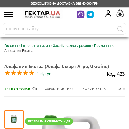
БЕЗКОШТОВНА ДОСТАВКА ВІД 40 000 ГРН
UA
RU
На вашому
грн
бонусному рахунку
Безкоштовно по Україні
»
»
»
»
Головна
Інтернет-магазин
Засоби захисту рослин
Прилипачі
Альфалип Екстра
0 800 203 302
Альфалип Екстра (Альфа Смарт Агро, Ukraine)
Категорії
★
★
★
★
★
Код: 423
1 відгук
Щоденник
ХАРАКТЕРИСТИКИ
НОРМИ ВИТРАТ
СХОЖІ 
ВСЕ ПРО ТОВАР
Доставка
Відгуки
ЕКСТРА ЕФЕКТИВНІСТЬ У ДІЇ